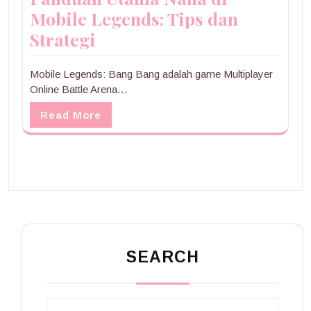
Mobile Legends: Tips dan
Strategi
Mobile Legends: Bang Bang adalah game Multiplayer
Online Battle Arena…
Read More
SEARCH