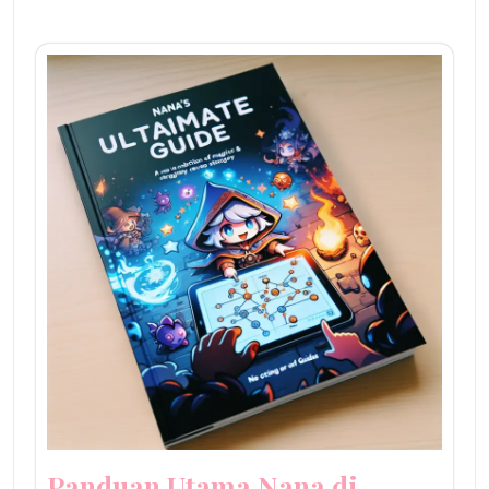
Panduan Utama Nana di