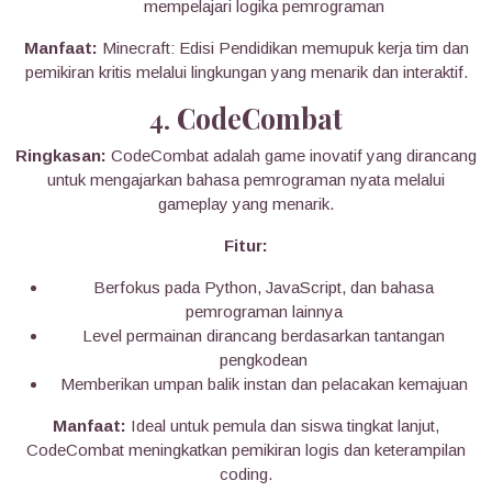
mempelajari logika pemrograman
Manfaat:
Minecraft: Edisi Pendidikan memupuk kerja tim dan
pemikiran kritis melalui lingkungan yang menarik dan interaktif.
4.
CodeCombat
Ringkasan:
CodeCombat adalah game inovatif yang dirancang
untuk mengajarkan bahasa pemrograman nyata melalui
gameplay yang menarik.
Fitur:
Berfokus pada Python, JavaScript, dan bahasa
pemrograman lainnya
Level permainan dirancang berdasarkan tantangan
pengkodean
Memberikan umpan balik instan dan pelacakan kemajuan
Manfaat:
Ideal untuk pemula dan siswa tingkat lanjut,
CodeCombat meningkatkan pemikiran logis dan keterampilan
coding.