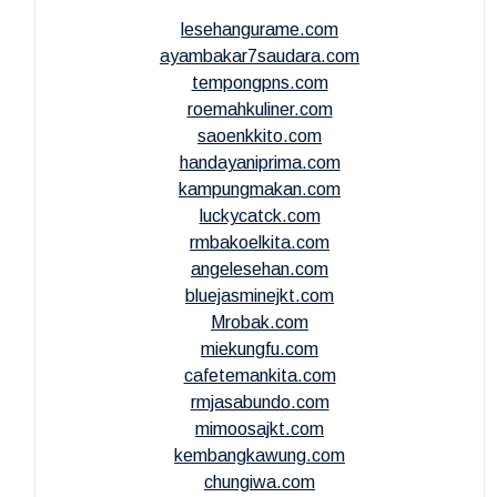
lesehangurame.com
ayambakar7saudara.com
tempongpns.com
roemahkuliner.com
saoenkkito.com
handayaniprima.com
kampungmakan.com
luckycatck.com
rmbakoelkita.com
angelesehan.com
bluejasminejkt.com
Mrobak.com
miekungfu.com
cafetemankita.com
rmjasabundo.com
mimoosajkt.com
kembangkawung.com
chungiwa.com