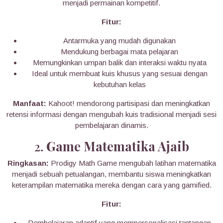
menjadi permainan kompetitif.
Fitur:
Antarmuka yang mudah digunakan
Mendukung berbagai mata pelajaran
Memungkinkan umpan balik dan interaksi waktu nyata
Ideal untuk membuat kuis khusus yang sesuai dengan
kebutuhan kelas
Manfaat:
Kahoot! mendorong partisipasi dan meningkatkan
retensi informasi dengan mengubah kuis tradisional menjadi sesi
pembelajaran dinamis.
2.
Game Matematika Ajaib
Ringkasan:
Prodigy Math Game mengubah latihan matematika
menjadi sebuah petualangan, membantu siswa meningkatkan
keterampilan matematika mereka dengan cara yang gamified.
Fitur:
Pembelajaran adaptif yang mempersonalisasi tantangan