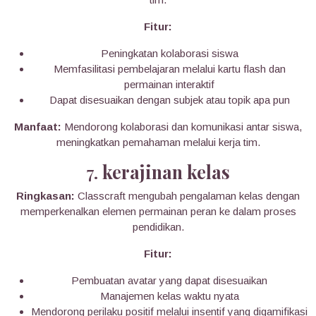
Fitur:
Peningkatan kolaborasi siswa
Memfasilitasi pembelajaran melalui kartu flash dan
permainan interaktif
Dapat disesuaikan dengan subjek atau topik apa pun
Manfaat:
Mendorong kolaborasi dan komunikasi antar siswa,
meningkatkan pemahaman melalui kerja tim.
7.
kerajinan kelas
Ringkasan:
Classcraft mengubah pengalaman kelas dengan
memperkenalkan elemen permainan peran ke dalam proses
pendidikan.
Fitur:
Pembuatan avatar yang dapat disesuaikan
Manajemen kelas waktu nyata
Mendorong perilaku positif melalui insentif yang digamifikasi