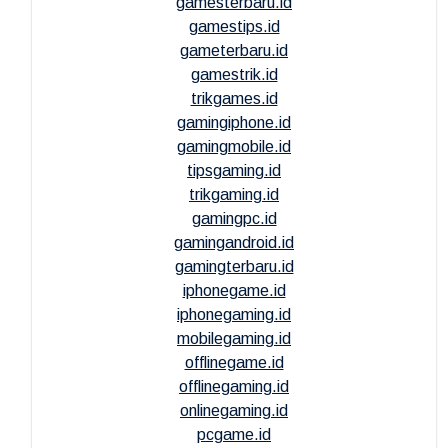
gamesterbaru.id
gamestips.id
gameterbaru.id
gamestrik.id
trikgames.id
gamingiphone.id
gamingmobile.id
tipsgaming.id
trikgaming.id
gamingpc.id
gamingandroid.id
gamingterbaru.id
iphonegame.id
iphonegaming.id
mobilegaming.id
offlinegame.id
offlinegaming.id
onlinegaming.id
pcgame.id