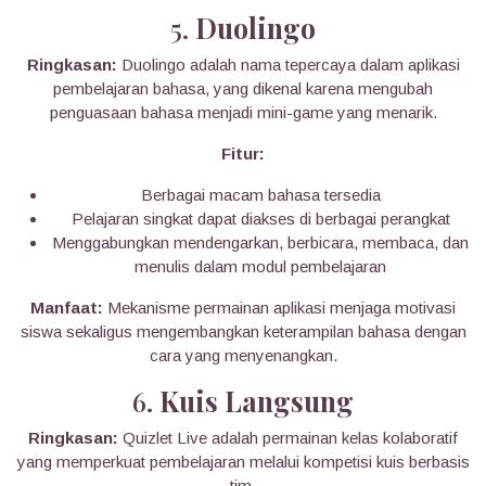
5.
Duolingo
Ringkasan:
Duolingo adalah nama tepercaya dalam aplikasi
pembelajaran bahasa, yang dikenal karena mengubah
penguasaan bahasa menjadi mini-game yang menarik.
Fitur:
Berbagai macam bahasa tersedia
Pelajaran singkat dapat diakses di berbagai perangkat
Menggabungkan mendengarkan, berbicara, membaca, dan
menulis dalam modul pembelajaran
Manfaat:
Mekanisme permainan aplikasi menjaga motivasi
siswa sekaligus mengembangkan keterampilan bahasa dengan
cara yang menyenangkan.
6.
Kuis Langsung
Ringkasan:
Quizlet Live adalah permainan kelas kolaboratif
yang memperkuat pembelajaran melalui kompetisi kuis berbasis
tim.