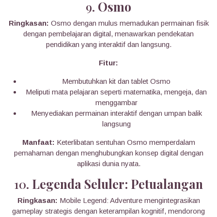
9.
Osmo
Ringkasan:
Osmo dengan mulus memadukan permainan fisik
dengan pembelajaran digital, menawarkan pendekatan
pendidikan yang interaktif dan langsung.
Fitur:
Membutuhkan kit dan tablet Osmo
Meliputi mata pelajaran seperti matematika, mengeja, dan
menggambar
Menyediakan permainan interaktif dengan umpan balik
langsung
Manfaat:
Keterlibatan sentuhan Osmo memperdalam
pemahaman dengan menghubungkan konsep digital dengan
aplikasi dunia nyata.
10.
Legenda Seluler: Petualangan
Ringkasan:
Mobile Legend: Adventure mengintegrasikan
gameplay strategis dengan keterampilan kognitif, mendorong