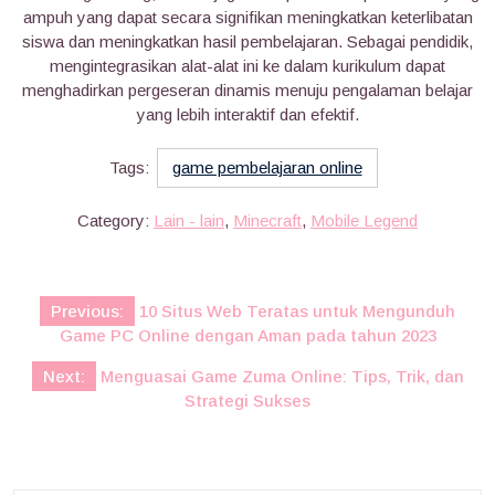
ampuh yang dapat secara signifikan meningkatkan keterlibatan
siswa dan meningkatkan hasil pembelajaran. Sebagai pendidik,
mengintegrasikan alat-alat ini ke dalam kurikulum dapat
menghadirkan pergeseran dinamis menuju pengalaman belajar
yang lebih interaktif dan efektif.
Tags:
game pembelajaran online
Category:
Lain - lain
,
Minecraft
,
Mobile Legend
Post
Previous:
10 Situs Web Teratas untuk Mengunduh
navigation
Game PC Online dengan Aman pada tahun 2023
Next:
Menguasai Game Zuma Online: Tips, Trik, dan
Strategi Sukses