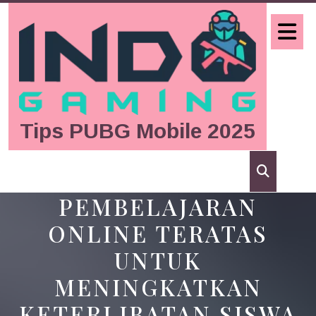
Skip
to
O
content
B
Tips PUBG Mobile 2025
10 GAME
PEMBELAJARAN
ONLINE TERATAS
UNTUK
MENINGKATKAN
KETERLIBATAN SISWA