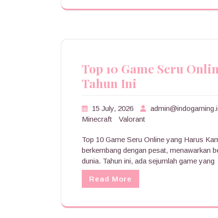
Top 10 Game Seru Onli
Tahun Ini
15 July, 2026
admin@indogaming.i
Minecraft
Valorant
Top 10 Game Seru Online yang Harus Kamu 
berkembang dengan pesat, menawarkan berb
dunia. Tahun ini, ada sejumlah game yang
Read More