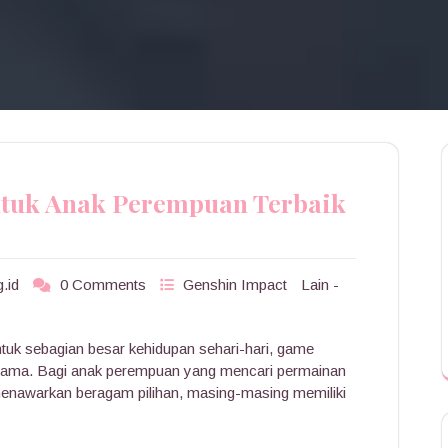
ntuk Anak Perempuan Terbaik
.id
0 Comments
Genshin Impact
Lain -
tuk sebagian besar kehidupan sehari-hari, game
 utama. Bagi anak perempuan yang mencari permainan
menawarkan beragam pilihan, masing-masing memiliki