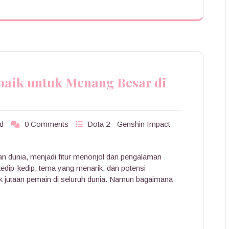
baik untuk Menang Besar di
d
0 Comments
Dota 2
Genshin Impact
n dunia, menjadi fitur menonjol dari pengalaman
edip-kedip, tema yang menarik, dan potensi
k jutaan pemain di seluruh dunia. Namun bagaimana