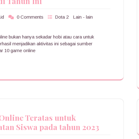
i Tahun Ini
id
0 Comments
Dota 2
Lain - lain
nline bukan hanya sekadar hobi atau cara untuk
hasil menjadikan aktivitas ini sebagai sumber
ar 10 game online
Online Teratas untuk
atan Siswa pada tahun 2023