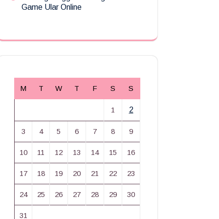
Game Ular Online
M
T
W
T
F
S
S
1
2
3
4
5
6
7
8
9
10
11
12
13
14
15
16
17
18
19
20
21
22
23
24
25
26
27
28
29
30
31