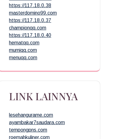
https://117.18.0.38
masterdomino99.com
https://117.18.0.37
championqq.com
https://117.18.0.40
hematqq.com
murniqq.com
menuqq.com
LINK LAINNYA
lesehangurame.com
ayambakar7saudara.com
tempongpns.com
roemahkuliner.com