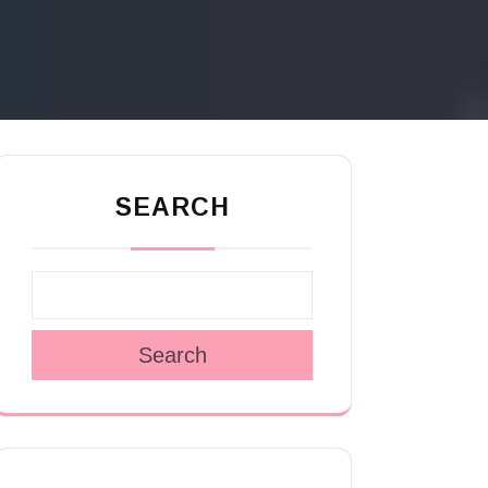
SEARCH
Search