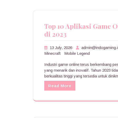
Top 10 Aplikasi Game 
di 2023
13 July, 2026
admin@indogaming.i
Minecraft
Mobile Legend
Industri game online terus berkembang pe
yang menarik dan inovatif. Tahun 2023 tid
berkualitas tinggi yang tersedia untuk dinik
Read More