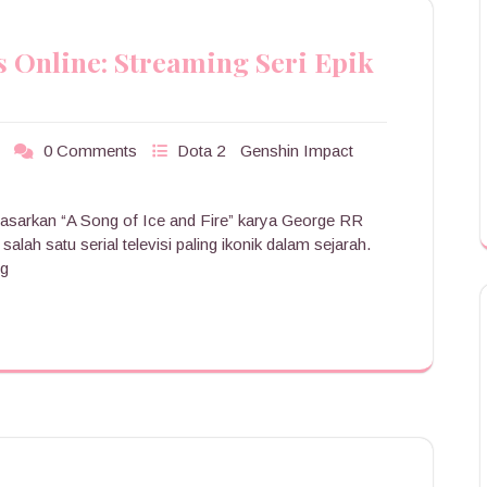
 Online: Streaming Seri Epik
0 Comments
Dota 2
Genshin Impact
asarkan “A Song of Ice and Fire” karya George RR
alah satu serial televisi paling ikonik dalam sejarah.
ng