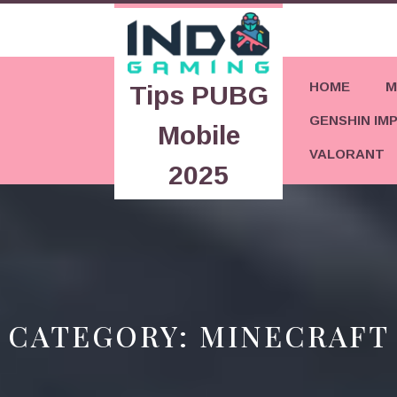
HOME
M
Tips PUBG
GENSHIN IM
Mobile
VALORANT
2025
CATEGORY:
MINECRAFT