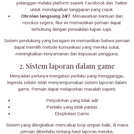
pelanggan melalui platform seperti Facebook dan Twitter
untuk mendapatkan tanggapan yang cepat.
Obrolan langsung 24/7
: Menawarkan bantuan dan
resolusi segera, fitur ini memastikan pemain dapat
terhubung dengan perwakilan kapan saja.
Sistem pendukung yang beragam ini memastikan bahwa pemain
dapat memilih metode komunikasi yang mereka sukai,
meningkatkan kenyamanan dan kepuasan pengguna.
2. Sistem laporan dalam game
Menyadari perlunya mengatasi perilaku yang mengganggu,
legenda seluler telah menyempurnakan sistem laporan dalam
game. Pemain dapat melaporkan masalah seperti:
Perjodohan yang tidak adil
Perilaku yang tidak pantas
Eksploitasi Game
Sistem yang ditingkatkan mencakup loop umpan balik, di mana
pemain diberitahu tentang hasil laporan mereka,