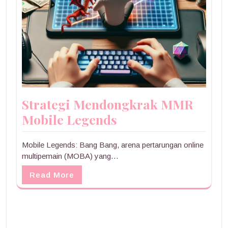
Strategi Mendongkrak MMR
Mobile Legends
Mobile Legends: Bang Bang, arena pertarungan online
multipemain (MOBA) yang…
Read More