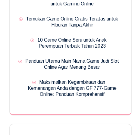
untuk Gaming Online
Temukan Game Online Gratis Teratas untuk
Hiburan Tanpa Akhir
10 Game Online Seru untuk Anak
Perempuan Terbaik Tahun 2023
Panduan Utama Main Nama Game Judi Slot
Online Agar Menang Besar
Maksimalkan Kegembiraan dan
Kemenangan Anda dengan GF 777-Game
Online: Panduan Komprehensif