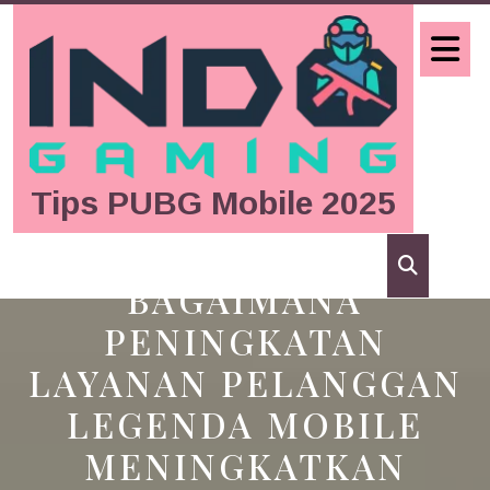
Skip
to
O
content
B
Tips PUBG Mobile 2025
BAGAIMANA
PENINGKATAN
LAYANAN PELANGGAN
LEGENDA MOBILE
MENINGKATKAN