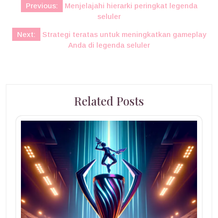
Previous:
Menjelajahi hierarki peringkat legenda
navigation
seluler
Next:
Strategi teratas untuk meningkatkan gameplay
Anda di legenda seluler
Related Posts