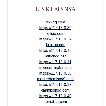
LINK LAINNYA
asikqq.com
https://117.18.0.36
ahliqq.com
https://117.18.0.39
jurusqq.net
https://117.18.0.42
murahqq.net
https://117.18.0.41
maindomino99.com
https://117.18.0.38
masterdomino99.com
https://117.18.0.37
championqq.com
https://117.18.0.40
hematqq.com