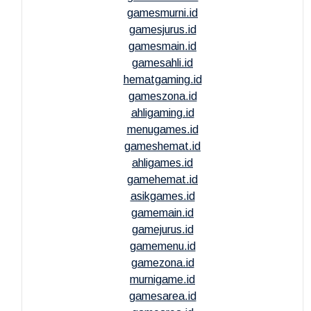
gamesmurni.id
gamesjurus.id
gamesmain.id
gamesahli.id
hematgaming.id
gameszona.id
ahligaming.id
menugames.id
gameshemat.id
ahligames.id
gamehemat.id
asikgames.id
gamemain.id
gamejurus.id
gamemenu.id
gamezona.id
murnigame.id
gamesarea.id