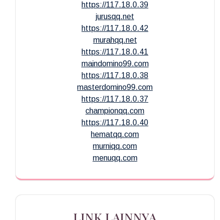
https://117.18.0.39
jurusqq.net
https://117.18.0.42
murahqq.net
https://117.18.0.41
maindomino99.com
https://117.18.0.38
masterdomino99.com
https://117.18.0.37
championqq.com
https://117.18.0.40
hematqq.com
murniqq.com
menuqq.com
LINK LAINNYA