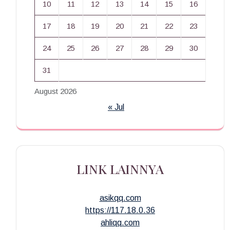
10
11
12
13
14
15
16
17
18
19
20
21
22
23
24
25
26
27
28
29
30
31
August 2026
« Jul
LINK LAINNYA
asikqq.com
https://117.18.0.36
ahliqq.com