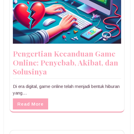
Pengertian Kecanduan Game
Online: Penyebab, Akibat, dan
Solusinya
Di era digital, game online telah menjadi bentuk hiburan
yang…
Read More