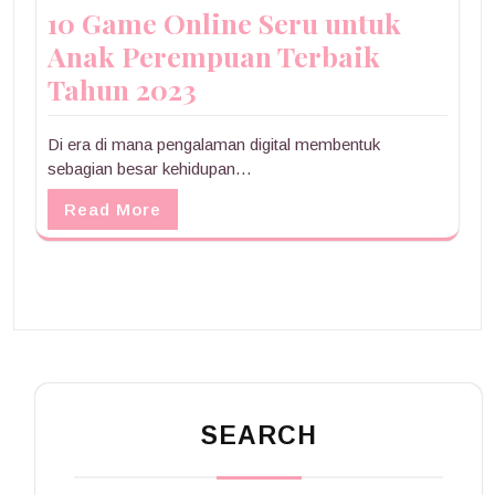
10 Game Online Seru untuk
Anak Perempuan Terbaik
Tahun 2023
Di era di mana pengalaman digital membentuk
sebagian besar kehidupan…
Read More
SEARCH