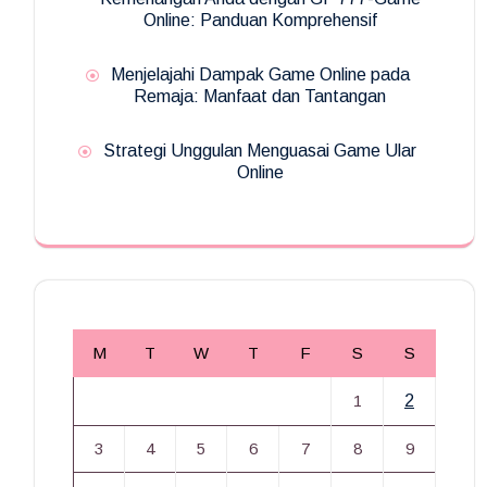
Online: Panduan Komprehensif
Menjelajahi Dampak Game Online pada
Remaja: Manfaat dan Tantangan
Strategi Unggulan Menguasai Game Ular
Online
M
T
W
T
F
S
S
1
2
3
4
5
6
7
8
9