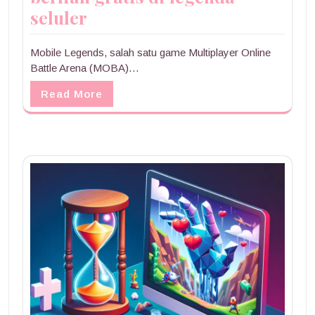
seluler
Mobile Legends, salah satu game Multiplayer Online
Battle Arena (MOBA)…
Read More