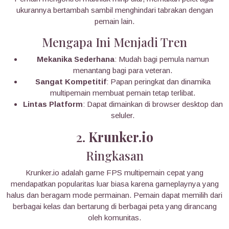
ukurannya bertambah sambil menghindari tabrakan dengan
pemain lain.
Mengapa Ini Menjadi Tren
Mekanika Sederhana
: Mudah bagi pemula namun
menantang bagi para veteran.
Sangat Kompetitif
: Papan peringkat dan dinamika
multipemain membuat pemain tetap terlibat.
Lintas Platform
: Dapat dimainkan di browser desktop dan
seluler.
2.
Krunker.io
Ringkasan
Krunker.io adalah game FPS multipemain cepat yang
mendapatkan popularitas luar biasa karena gameplaynya yang
halus dan beragam mode permainan. Pemain dapat memilih dari
berbagai kelas dan bertarung di berbagai peta yang dirancang
oleh komunitas.