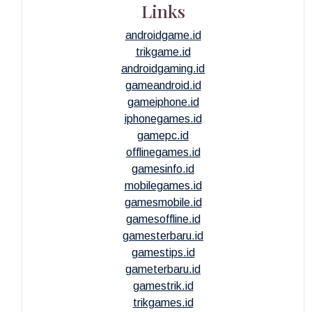
Links
androidgame.id
trikgame.id
androidgaming.id
gameandroid.id
gameiphone.id
iphonegames.id
gamepc.id
offlinegames.id
gamesinfo.id
mobilegames.id
gamesmobile.id
gamesoffline.id
gamesterbaru.id
gamestips.id
gameterbaru.id
gamestrik.id
trikgames.id