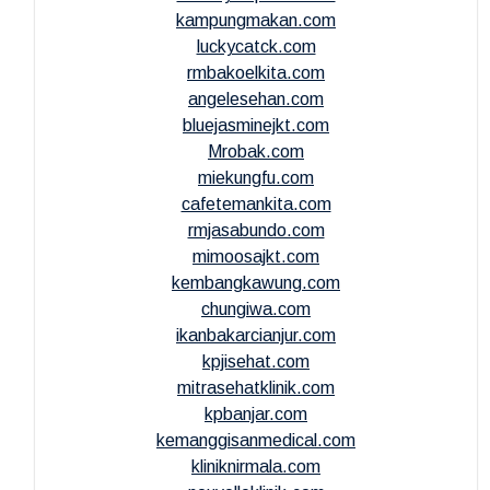
kampungmakan.com
luckycatck.com
rmbakoelkita.com
angelesehan.com
bluejasminejkt.com
Mrobak.com
miekungfu.com
cafetemankita.com
rmjasabundo.com
mimoosajkt.com
kembangkawung.com
chungiwa.com
ikanbakarcianjur.com
kpjisehat.com
mitrasehatklinik.com
kpbanjar.com
kemanggisanmedical.com
kliniknirmala.com