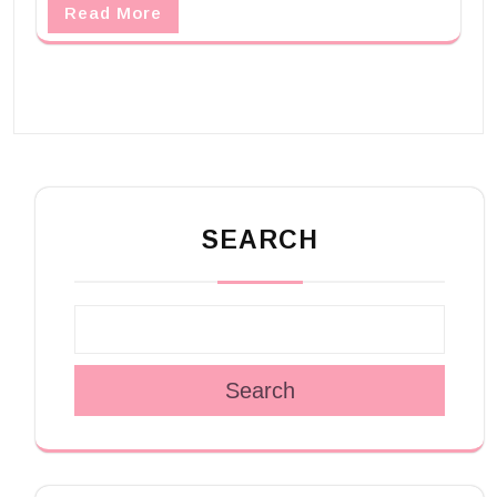
Read More
SEARCH
Search