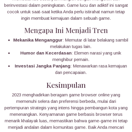
berinvestasi dalam peningkatan. Game lucu dan adiktif ini sangat
cocok untuk saat-saat ketika Anda perlu istirahat namun tetap
ingin membuat kemajuan dalam sebuah game.
Mengapa Ini Menjadi Tren
Mekanika Menganggur
: Memutar di latar belakang sambil
melakukan tugas lain.
Humor dan Kecerdasan
: Elemen narasi yang unik
menghibur pemain.
Investasi Jangka Panjang
: Menawarkan rasa kemajuan
dan pencapaian.
Kesimpulan
2023 menghadirkan beragam game browser online yang
memenuhi selera dan preferensi berbeda, mulai dari
pertempuran strategis yang intens hingga pembangun kota yang
menenangkan. Kenyamanan game berbasis browser terus
menarik khalayak luas, memastikan bahwa game-game ini tetap
menjadi andalan dalam komunitas game. Baik Anda mencari