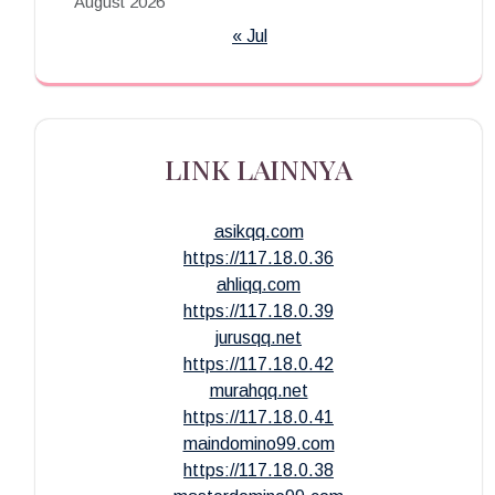
August 2026
« Jul
LINK LAINNYA
asikqq.com
https://117.18.0.36
ahliqq.com
https://117.18.0.39
jurusqq.net
https://117.18.0.42
murahqq.net
https://117.18.0.41
maindomino99.com
https://117.18.0.38