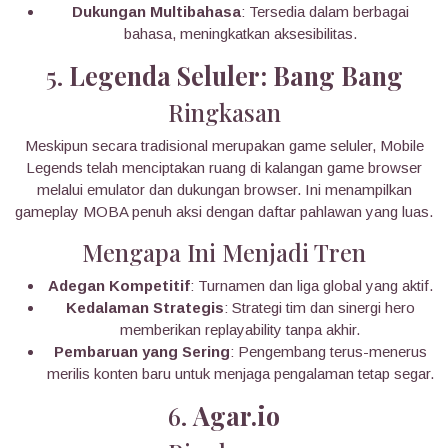
Dukungan Multibahasa
: Tersedia dalam berbagai
bahasa, meningkatkan aksesibilitas.
5.
Legenda Seluler: Bang Bang
Ringkasan
Meskipun secara tradisional merupakan game seluler, Mobile
Legends telah menciptakan ruang di kalangan game browser
melalui emulator dan dukungan browser. Ini menampilkan
gameplay MOBA penuh aksi dengan daftar pahlawan yang luas.
Mengapa Ini Menjadi Tren
Adegan Kompetitif
: Turnamen dan liga global yang aktif.
Kedalaman Strategis
: Strategi tim dan sinergi hero
memberikan replayability tanpa akhir.
Pembaruan yang Sering
: Pengembang terus-menerus
merilis konten baru untuk menjaga pengalaman tetap segar.
6.
Agar.io