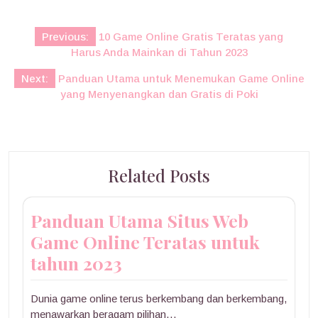
Post
Previous:
10 Game Online Gratis Teratas yang
navigation
Harus Anda Mainkan di Tahun 2023
Next:
Panduan Utama untuk Menemukan Game Online
yang Menyenangkan dan Gratis di Poki
Related Posts
Panduan Utama Situs Web
Game Online Teratas untuk
tahun 2023
Dunia game online terus berkembang dan berkembang,
menawarkan beragam pilihan…