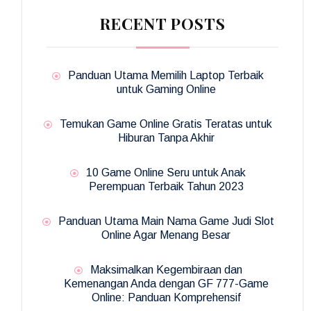
RECENT POSTS
Panduan Utama Memilih Laptop Terbaik
untuk Gaming Online
Temukan Game Online Gratis Teratas untuk
Hiburan Tanpa Akhir
10 Game Online Seru untuk Anak
Perempuan Terbaik Tahun 2023
Panduan Utama Main Nama Game Judi Slot
Online Agar Menang Besar
Maksimalkan Kegembiraan dan
Kemenangan Anda dengan GF 777-Game
Online: Panduan Komprehensif