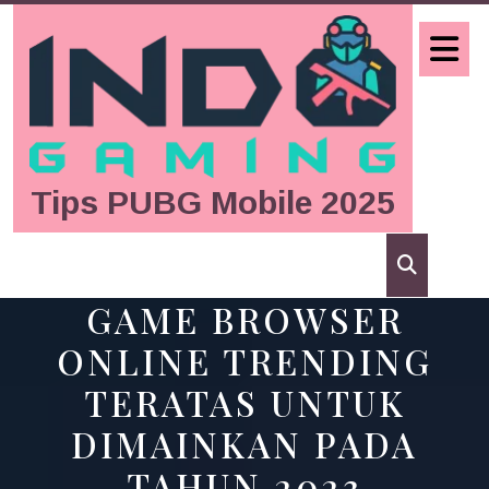
Skip
to
O
content
B
Tips PUBG Mobile 2025
GAME BROWSER
ONLINE TRENDING
TERATAS UNTUK
DIMAINKAN PADA
TAHUN 2023