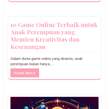
10 Game Online Terbaik untuk
Anak Perempuan yang
Memicu Kreativitas dan
Kesenangan
Dalam dunia game online yang dinamis, anak
perempuan bukan hanya…
Read More