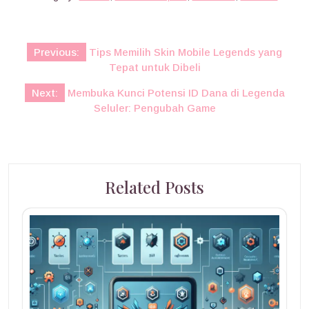
Post
Previous:
Tips Memilih Skin Mobile Legends yang
navigation
Tepat untuk Dibeli
Next:
Membuka Kunci Potensi ID Dana di Legenda
Seluler: Pengubah Game
Related Posts