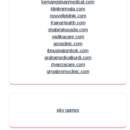
kemanggisanmedical.com
kliniknirmala.com
nouvelleklinik.com
KainaHealth.com
shabirahusada.com
yadikacare.com
astaclinic.com
ibnusinalombok.com
grahamedicalkurdi.com
dyanzacare.com
griyabromoclinic.com
pkv games