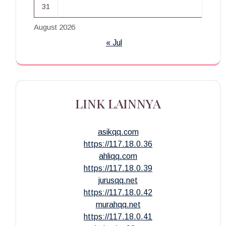
31
August 2026
« Jul
LINK LAINNYA
asikqq.com
https://117.18.0.36
ahliqq.com
https://117.18.0.39
jurusqq.net
https://117.18.0.42
murahqq.net
https://117.18.0.41