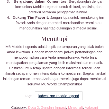
Bergabung dalam Komunitas:
Bergabunglah dengan
komunitas Mobile Legends untuk diskusi, analisis, dan
prediksi bersama penggemar lainnya.
Dukung Tim Favorit:
Jangan lupa untuk mendukung tim
favorit Anda dengan membeli merchandise resmi atau
menggunakan hashtag dukungan di media sosial.
Menutupi
M6 Mobile Legends adalah epik pertempuran yang tidak boleh
Anda lewatkan. Dengan memahami jadwal pertandingan dan
mengoptimalkan cara Anda menontonnya, Anda bisa
mendapatkan pengalaman yang lebih maksimal dan menarik.
Pastikan untuk tetap update dengan informasi terbaru dan
nikmati setiap momen intens dalam kompetisi ini. Bagikan artikel
ini dengan teman-teman Anda agar mereka juga dapat menikmati
serunya M6 World Championship!
Tags:
jadwal-m6-mobile-legend
Category:
Dota 2
,
Genshin Impact
,
Minecraft
,
Valorant