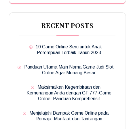
RECENT POSTS
10 Game Online Seru untuk Anak
Perempuan Terbaik Tahun 2023
Panduan Utama Main Nama Game Judi Slot
Online Agar Menang Besar
Maksimalkan Kegembiraan dan
Kemenangan Anda dengan GF 777-Game
Online: Panduan Komprehensif
Menjelajahi Dampak Game Online pada
Remaja: Manfaat dan Tantangan