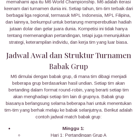
memahami apa itu M6 World Championship. M6 adalah iterasi
keenam dari turnamen dunia ini. Setiap tahun, tim-tim terbaik dari
berbagai liga regional, termasuk MPL Indonesia, MPL Filipina,
dan lainnya, berkumpul untuk bertarung memperebutkan hadiah
jutaan dolar dan gelar juara dunia. Kompetisi ini tidak hanya
tentang memenangkan pertandingan, tetapi juga menunjukkan
strategi, keterampilan individu, dan kerja tim yang luar biasa.
Jadwal Awal dan Struktur Turnamen
Babak Grup
M6 dimulai dengan babak grup, di mana tim dibagi menjadi
beberapa grup berdasarkan hasil undian. Setiap tim akan
bertanding dalam format round-robin, yang berarti setiap tim
akan menghadapi setiap tim lain di grupnya. Babak grup
biasanya berlangsung selama beberapa hari untuk menentukan
tim-tim yang berhak melaju ke babak selanjutnya. Berikut adalah
contoh jadwal match babak grup:
Minggu 1:
Hari 1: Pertandingan Grup A