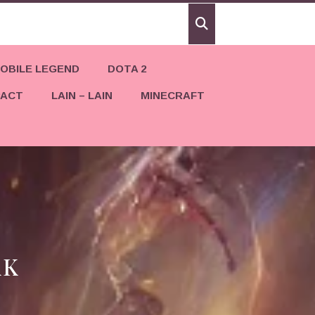
OBILE LEGEND
DOTA 2
PACT
LAIN – LAIN
MINECRAFT
AK