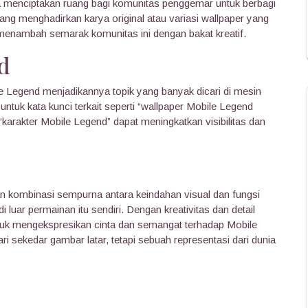
 menciptakan ruang bagi komunitas penggemar untuk berbagi
ang menghadirkan karya original atau variasi wallpaper yang
 menambah semarak komunitas ini dengan bakat kreatif.
d
e Legend menjadikannya topik yang banyak dicari di mesin
ntuk kata kunci terkait seperti “wallpaper Mobile Legend
karakter Mobile Legend” dapat meningkatkan visibilitas dan
n kombinasi sempurna antara keindahan visual dan fungsi
uar permainan itu sendiri. Dengan kreativitas dan detail
tuk mengekspresikan cinta dan semangat terhadap Mobile
ri sekedar gambar latar, tetapi sebuah representasi dari dunia