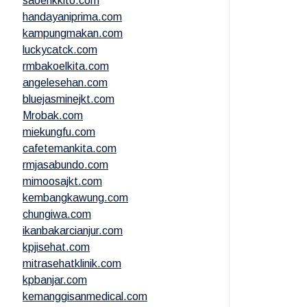
saoenkkito.com
handayaniprima.com
kampungmakan.com
luckycatck.com
rmbakoelkita.com
angelesehan.com
bluejasminejkt.com
Mrobak.com
miekungfu.com
cafetemankita.com
rmjasabundo.com
mimoosajkt.com
kembangkawung.com
chungiwa.com
ikanbakarcianjur.com
kpjisehat.com
mitrasehatklinik.com
kpbanjar.com
kemanggisanmedical.com