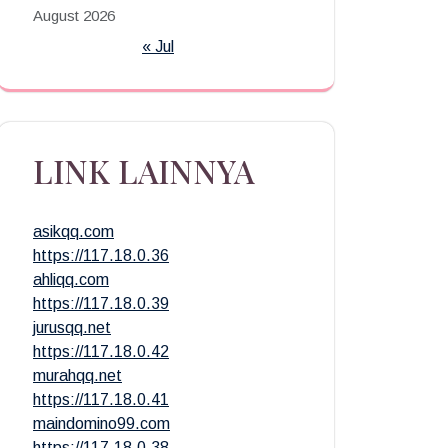
August 2026
« Jul
LINK LAINNYA
asikqq.com
https://117.18.0.36
ahliqq.com
https://117.18.0.39
jurusqq.net
https://117.18.0.42
murahqq.net
https://117.18.0.41
maindomino99.com
https://117.18.0.38