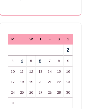
M
T
W
T
F
S
S
1
2
3
4
5
6
7
8
9
10
11
12
13
14
15
16
17
18
19
20
21
22
23
24
25
26
27
28
29
30
31