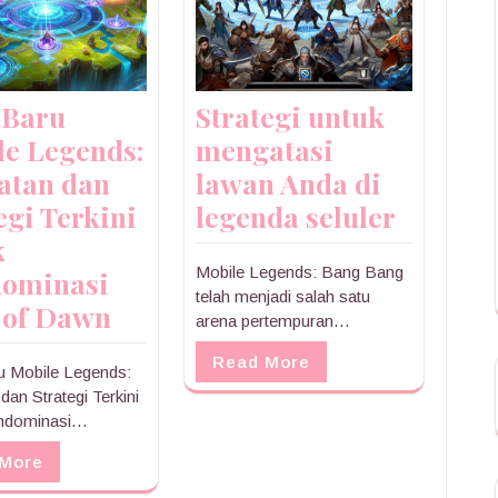
 Baru
Strategi untuk
le Legends:
mengatasi
atan dan
lawan Anda di
egi Terkini
legenda seluler
k
Mobile Legends: Bang Bang
ominasi
telah menjadi salah satu
 of Dawn
arena pertempuran…
Read More
u Mobile Legends:
dan Strategi Terkini
ndominasi…
 More