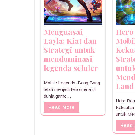
Menguasai
Hero
Layla: Kiat dan
Mobi
Strategi untuk
Keku
mendominasi
Strat
legenda seluler
untu
Mend
Mobile Legends: Bang Bang
Land
telah menjadi fenomena di
dunia game…
Hero Bar
Read More
Kekuatan 
untuk Me
Read