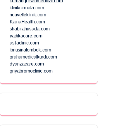
kemanggisanmedical.com
kliniknirmala.com
nouvelleklinik.com
KainaHealth.com
shabirahusada.com
yadikacare.com
astaclinic.com
ibnusinalombok.com
grahamedicalkurdi.com
dyanzacare.com
griyabromoclinic.com