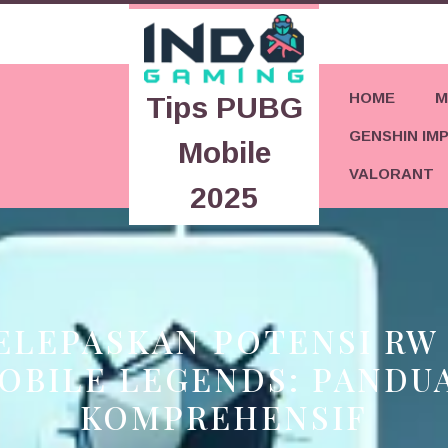
HOME
M
Tips PUBG
GENSHIN IM
Mobile
VALORANT
2025
ELEPASKAN POTENSI RW 
OBILE LEGENDS: PANDU
KOMPREHENSIF