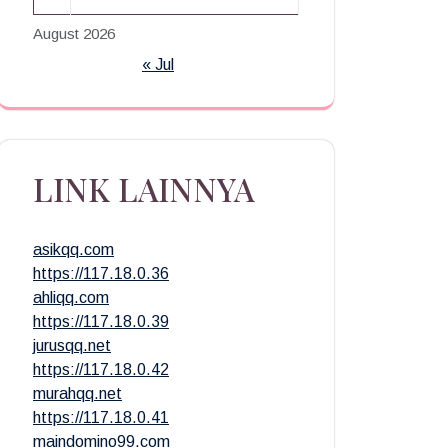
August 2026
« Jul
LINK LAINNYA
asikqq.com
https://117.18.0.36
ahliqq.com
https://117.18.0.39
jurusqq.net
https://117.18.0.42
murahqq.net
https://117.18.0.41
maindomino99.com