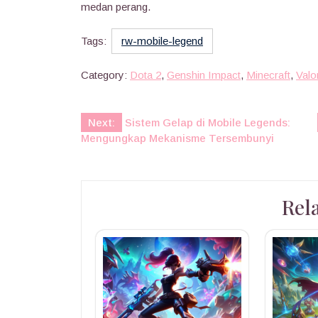
medan perang.
Tags:
rw-mobile-legend
Category:
Dota 2
,
Genshin Impact
,
Minecraft
,
Valo
Post
Next:
Sistem Gelap di Mobile Legends:
Mengungkap Mekanisme Tersembunyi
navigation
Rel