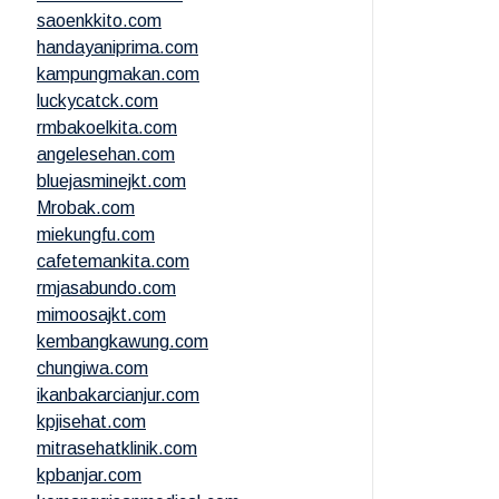
saoenkkito.com
handayaniprima.com
kampungmakan.com
luckycatck.com
rmbakoelkita.com
angelesehan.com
bluejasminejkt.com
Mrobak.com
miekungfu.com
cafetemankita.com
rmjasabundo.com
mimoosajkt.com
kembangkawung.com
chungiwa.com
ikanbakarcianjur.com
kpjisehat.com
mitrasehatklinik.com
kpbanjar.com