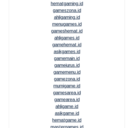
hematgaming.id
gameszona.id
ahligaming.id
menugames.id
gameshemat.id
ahligames.id
gamehemat.id
asikgames.id
gamemain.id
gamejurus.id
gamemenu.id
gamezona.id
murnigame.id
gamesarea.id
gamearea.id
ahligame.id
asikgame.id
hematgame.id
mastergames.id