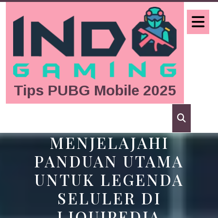
Skip
to
O
content
B
Tips PUBG Mobile 2025
MENJELAJAHI
PANDUAN UTAMA
UNTUK LEGENDA
SELULER DI
LIQUIPEDIA