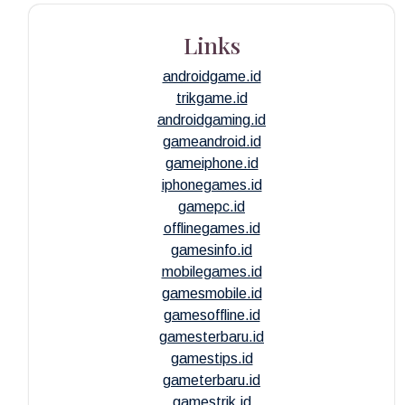
Links
androidgame.id
trikgame.id
androidgaming.id
gameandroid.id
gameiphone.id
iphonegames.id
gamepc.id
offlinegames.id
gamesinfo.id
mobilegames.id
gamesmobile.id
gamesoffline.id
gamesterbaru.id
gamestips.id
gameterbaru.id
gamestrik.id