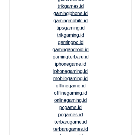
trikgames.id
gamingiphone.id
gamingmobile.id
tipsgaming.id
trikgaming.id
gamingpc.id
gamingandroid.id
gamingterbaru.id
iphonegame.id
iphonegaming.id
mobilegaming.id
offlinegame.id
offlinegaming.id
onlinegaming.id
pcgame.id
pcgames.id
terbarugame.id
terbarugames.id