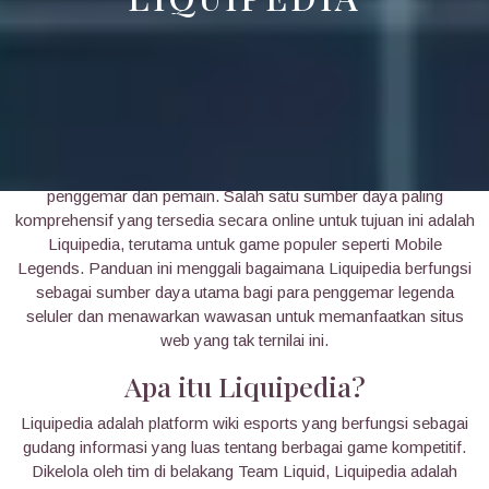
12 June, 2025
admin@indogaming.id
0 Comments
4
categories
Dalam lanskap esports yang terus berkembang, mengikuti
strategi terbaru, pemain, dan shift meta sangat penting bagi
penggemar dan pemain. Salah satu sumber daya paling
komprehensif yang tersedia secara online untuk tujuan ini adalah
Liquipedia, terutama untuk game populer seperti Mobile
Legends. Panduan ini menggali bagaimana Liquipedia berfungsi
sebagai sumber daya utama bagi para penggemar legenda
seluler dan menawarkan wawasan untuk memanfaatkan situs
web yang tak ternilai ini.
Apa itu Liquipedia?
Liquipedia adalah platform wiki esports yang berfungsi sebagai
gudang informasi yang luas tentang berbagai game kompetitif.
Dikelola oleh tim di belakang Team Liquid, Liquipedia adalah