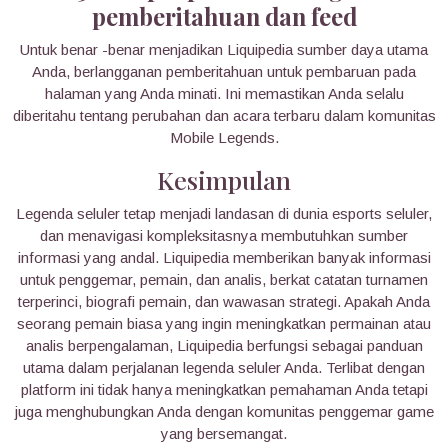
pemberitahuan dan feed
Untuk benar -benar menjadikan Liquipedia sumber daya utama
Anda, berlangganan pemberitahuan untuk pembaruan pada
halaman yang Anda minati. Ini memastikan Anda selalu
diberitahu tentang perubahan dan acara terbaru dalam komunitas
Mobile Legends.
Kesimpulan
Legenda seluler tetap menjadi landasan di dunia esports seluler,
dan menavigasi kompleksitasnya membutuhkan sumber
informasi yang andal. Liquipedia memberikan banyak informasi
untuk penggemar, pemain, dan analis, berkat catatan turnamen
terperinci, biografi pemain, dan wawasan strategi. Apakah Anda
seorang pemain biasa yang ingin meningkatkan permainan atau
analis berpengalaman, Liquipedia berfungsi sebagai panduan
utama dalam perjalanan legenda seluler Anda. Terlibat dengan
platform ini tidak hanya meningkatkan pemahaman Anda tetapi
juga menghubungkan Anda dengan komunitas penggemar game
yang bersemangat.