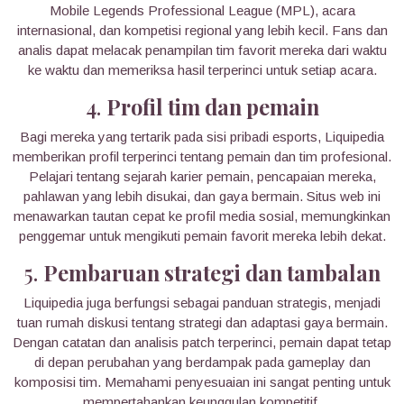
Mobile Legends Professional League (MPL), acara
internasional, dan kompetisi regional yang lebih kecil. Fans dan
analis dapat melacak penampilan tim favorit mereka dari waktu
ke waktu dan memeriksa hasil terperinci untuk setiap acara.
4.
Profil tim dan pemain
Bagi mereka yang tertarik pada sisi pribadi esports, Liquipedia
memberikan profil terperinci tentang pemain dan tim profesional.
Pelajari tentang sejarah karier pemain, pencapaian mereka,
pahlawan yang lebih disukai, dan gaya bermain. Situs web ini
menawarkan tautan cepat ke profil media sosial, memungkinkan
penggemar untuk mengikuti pemain favorit mereka lebih dekat.
5.
Pembaruan strategi dan tambalan
Liquipedia juga berfungsi sebagai panduan strategis, menjadi
tuan rumah diskusi tentang strategi dan adaptasi gaya bermain.
Dengan catatan dan analisis patch terperinci, pemain dapat tetap
di depan perubahan yang berdampak pada gameplay dan
komposisi tim. Memahami penyesuaian ini sangat penting untuk
mempertahankan keunggulan kompetitif.