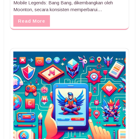
Mobile Legends: Bang Bang, dikembangkan oleh
Moonton, secara konsisten memperbarui…
Read More