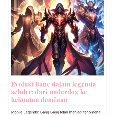
Evolusi Bane dalam legenda
seluler: dari underdog ke
kekuatan dominan
Mobile Legends: Bang Bang telah menjadi fenomena