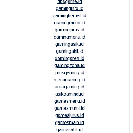
tipsgame.id
gaminginfo.id
gaminghemat.id
gamingmurni.id
gamingjurus.id
gamingmenu.id
gamingasik.id
gamingahli.id
gamingarea.id
gamingzona.id
jurusgaming.id
menugaming.id
areagaming.id
asikgaming.id
gamesmenu.id
gamesmurni.id
gamesjurus.id
gamesmain.id
gamesahli.id