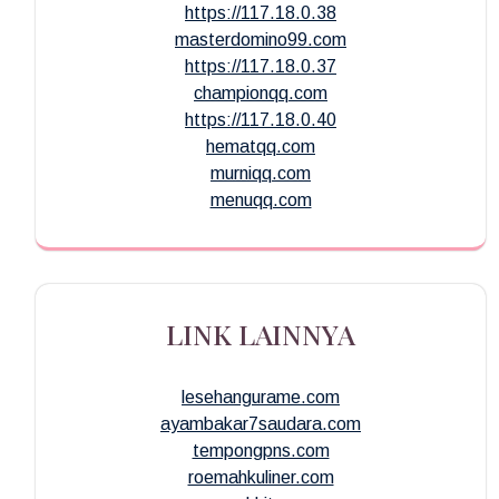
https://117.18.0.38
masterdomino99.com
https://117.18.0.37
championqq.com
https://117.18.0.40
hematqq.com
murniqq.com
menuqq.com
LINK LAINNYA
lesehangurame.com
ayambakar7saudara.com
tempongpns.com
roemahkuliner.com