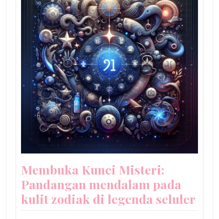
Membuka Kunci Misteri:
Pandangan mendalam pada
kulit zodiak di legenda seluler