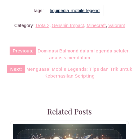
Tags:
liquipedia-mobile-legend
Category:
Dota 2
,
Genshin Impact
,
Minecraft
,
Valorant
Post
Previous:
Dominasi Balmond dalam legenda seluler:
navigation
analisis mendalam
Next:
Menguasai Mobile Legends: Tips dan Trik untuk
Keberhasilan Scripting
Related Posts