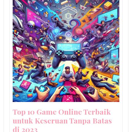
Top 10 Game Online Terbaik
untuk Keseruan Tanpa Batas
di 2023