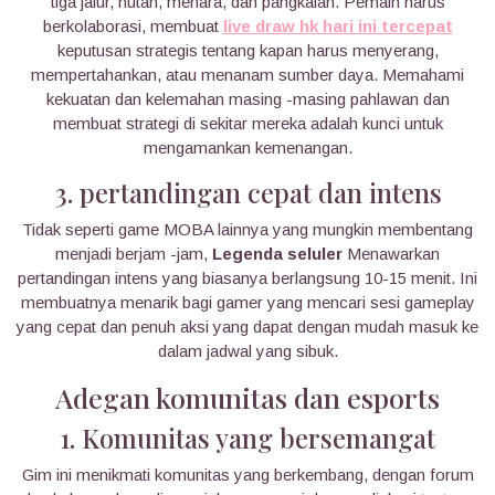
tiga jalur, hutan, menara, dan pangkalan. Pemain harus
berkolaborasi, membuat
live draw hk hari ini tercepat
keputusan strategis tentang kapan harus menyerang,
mempertahankan, atau menanam sumber daya. Memahami
kekuatan dan kelemahan masing -masing pahlawan dan
membuat strategi di sekitar mereka adalah kunci untuk
mengamankan kemenangan.
3. pertandingan cepat dan intens
Tidak seperti game MOBA lainnya yang mungkin membentang
menjadi berjam -jam,
Legenda seluler
Menawarkan
pertandingan intens yang biasanya berlangsung 10-15 menit. Ini
membuatnya menarik bagi gamer yang mencari sesi gameplay
yang cepat dan penuh aksi yang dapat dengan mudah masuk ke
dalam jadwal yang sibuk.
Adegan komunitas dan esports
1. Komunitas yang bersemangat
Gim ini menikmati komunitas yang berkembang, dengan forum