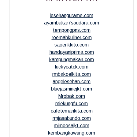
lesehangurame.com
ayambakar7saudara.com
tempongpns.com
roemahkuliner.com
saoenkkito.com
handayaniprima.com
kampungmakan.com
luckycatck.com
rmbakoelkita.com
angelesehan.com
bluejasminejkt.com
Mrobak.com
miekungfu.com
cafetemankita.com
rmjasabundo.com
mimoosajkt.com
kembangkawung.com