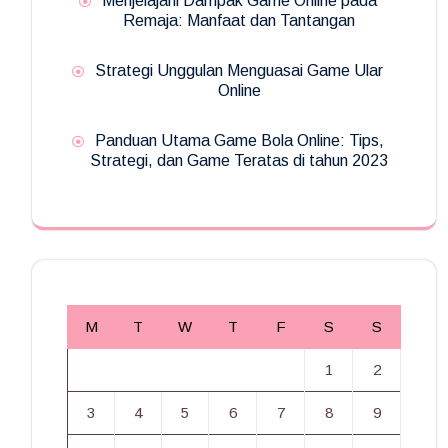
Menjelajahi Dampak Game Online pada
Remaja: Manfaat dan Tantangan
Strategi Unggulan Menguasai Game Ular
Online
Panduan Utama Game Bola Online: Tips,
Strategi, dan Game Teratas di tahun 2023
M
T
W
T
F
S
S
1
2
3
4
5
6
7
8
9