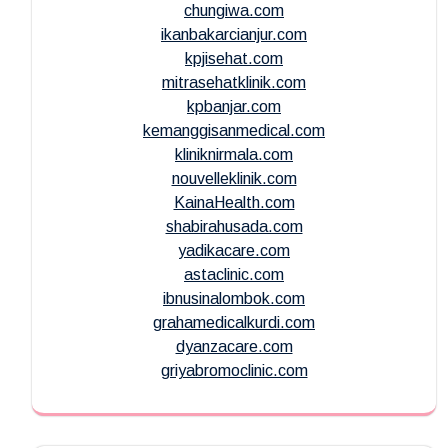
chungiwa.com
ikanbakarcianjur.com
kpjisehat.com
mitrasehatklinik.com
kpbanjar.com
kemanggisanmedical.com
kliniknirmala.com
nouvelleklinik.com
KainaHealth.com
shabirahusada.com
yadikacare.com
astaclinic.com
ibnusinalombok.com
grahamedicalkurdi.com
dyanzacare.com
griyabromoclinic.com