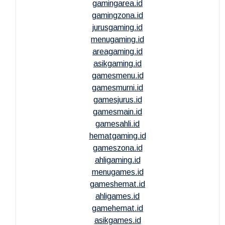
gamingarea.id
gamingzona.id
jurusgaming.id
menugaming.id
areagaming.id
asikgaming.id
gamesmenu.id
gamesmurni.id
gamesjurus.id
gamesmain.id
gamesahli.id
hematgaming.id
gameszona.id
ahligaming.id
menugames.id
gameshemat.id
ahligames.id
gamehemat.id
asikgames.id