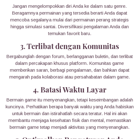
Jangan mengelompokkan diri Anda ke dalam satu genre.
Beragamnya permainan yang tersedia berarti Anda dapat
mencoba segalanya mulai dari permainan perang strategis
hingga simulasi santai. Diversifikasi pengalaman Anda dan
temukan favorit baru.
3. Terlibat dengan Komunitas
Bergabunglah dengan forum, berlangganan buletin, dan terlibat
dalam percakapan khusus platform. Komunitas game
memberikan saran, berbagi pengalaman, dan bahkan dapat
mengarah pada kolaborasi atau persahabatan dalam game.
4. Batasi Waktu Layar
Bermain game itu menyenangkan, tetapi keseimbangan adalah
kuncinya. Perhatikan berapa banyak waktu yang Anda habiskan
untuk bermain dan istirahatlah secara teratur. Hal ini akan
membantu menjaga kesehatan fisik dan mental, memastikan
bermain game tetap menjadi aktivitas yang menyenangkan.