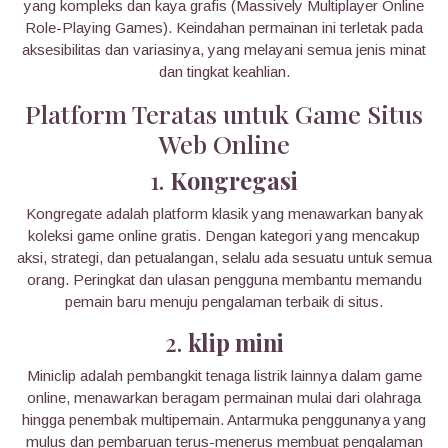
yang kompleks dan kaya grafis (Massively Multiplayer Online
Role-Playing Games). Keindahan permainan ini terletak pada
aksesibilitas dan variasinya, yang melayani semua jenis minat
dan tingkat keahlian.
Platform Teratas untuk Game Situs
Web Online
1.
Kongregasi
Kongregate adalah platform klasik yang menawarkan banyak
koleksi game online gratis. Dengan kategori yang mencakup
aksi, strategi, dan petualangan, selalu ada sesuatu untuk semua
orang. Peringkat dan ulasan pengguna membantu memandu
pemain baru menuju pengalaman terbaik di situs.
2.
klip mini
Miniclip adalah pembangkit tenaga listrik lainnya dalam game
online, menawarkan beragam permainan mulai dari olahraga
hingga penembak multipemain. Antarmuka penggunanya yang
mulus dan pembaruan terus-menerus membuat pengalaman