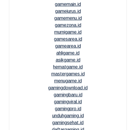
gamemain.id
gamejurus.id
gamemenu.id
gamezona.id
murnigame.id
gamesarea.id
gamearea.id
ahligame.id
asikgame.id
hematgame.id
mastergames.id
menugame.id
gamingdownload.id
gamingbaru.id
gamingviral.id
gamingpro.id
unduhgaming.id
gamingsehat.id
daftargaming.id