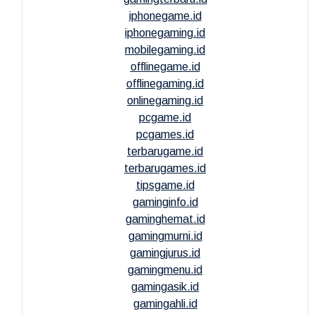
iphonegame.id
iphonegaming.id
mobilegaming.id
offlinegame.id
offlinegaming.id
onlinegaming.id
pcgame.id
pcgames.id
terbarugame.id
terbarugames.id
tipsgame.id
gaminginfo.id
gaminghemat.id
gamingmurni.id
gamingjurus.id
gamingmenu.id
gamingasik.id
gamingahli.id