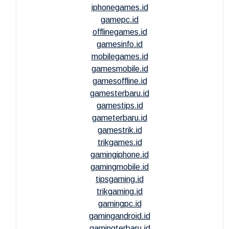
iphonegames.id
gamepc.id
offlinegames.id
gamesinfo.id
mobilegames.id
gamesmobile.id
gamesoffline.id
gamesterbaru.id
gamestips.id
gameterbaru.id
gamestrik.id
trikgames.id
gamingiphone.id
gamingmobile.id
tipsgaming.id
trikgaming.id
gamingpc.id
gamingandroid.id
gamingterbaru.id