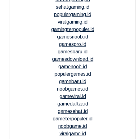
sehatgaming.id
populergaming.id
viralgaming.id
gamingterpopuler.id
gamesnoob.id
gamespro.id
gamesbaru.id
gamesdownload.id
gamenoob.id
populergames.id
gamebaru.id
noobgames.id
gameviral.id
gamedaftar.id
gamesehat.id
gameterpopuler.id
noobgame.id
viralgame.id