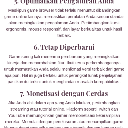
5. Optimalkan Pengaturan Anda
Meskipun game browser tidak terlalu menuntut dibandingkan
game online lainnya, memastikan peralatan Anda sesuai standar
akan meningkatkan pengalaman Anda. Pertimbangkan kursi
ergonomis, mouse responsif, dan layar berkualitas untuk hasil
terbaik.
6. Tetap Diperbarui
Game sering kali menerima pembaruan yang meningkatkan
kinerja dan menambahkan fitur. Ikuti terus perkembangannya
untuk memastikan Anda selalu menikmati versi terbaik dari game
apa pun. Hal ini juga berlaku untuk perangkat lunak penjelajahan;
pastikan itu terkini untuk menghindari masalah kompatibilitas.
7. Monetisasi dengan Cerdas
Jika Anda ahli dalam apa yang Anda lakukan, pertimbangkan
streaming atau tutorial online. Platform seperti Twitch dan
YouTube memungkinkan gamer memonetisasi keterampilan
mereka. Memulai dengan penelusuran atau menampilkan game
khusus dapat menarik pemirsa yang tertarik dengan konten unik.