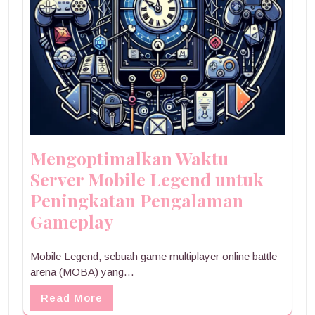
Mengoptimalkan Waktu
Server Mobile Legend untuk
Peningkatan Pengalaman
Gameplay
Mobile Legend, sebuah game multiplayer online battle
arena (MOBA) yang…
Read More