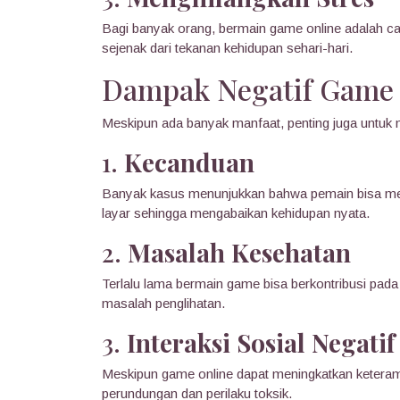
Bagi banyak orang, bermain game online adalah car
sejenak dari tekanan kehidupan sehari-hari.
Dampak Negatif Game 
Meskipun ada banyak manfaat, penting juga untuk 
1.
Kecanduan
Banyak kasus menunjukkan bahwa pemain bisa men
layar sehingga mengabaikan kehidupan nyata.
2.
Masalah Kesehatan
Terlalu lama bermain game bisa berkontribusi pada
masalah penglihatan.
3.
Interaksi Sosial Negatif
Meskipun game online dapat meningkatkan keterampil
perundungan dan perilaku toksik.