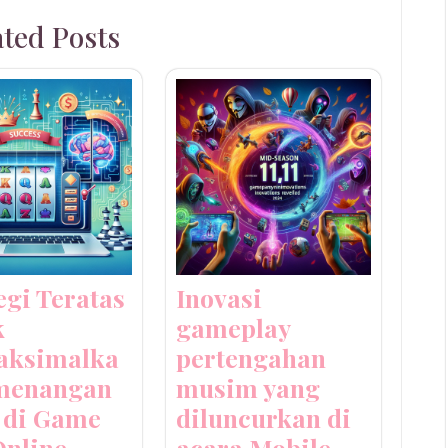
ated Posts
egi Teratas
Inovasi
k
gameplay
ksimalka
pertengahan
menangan
musim yang
 di Game
diluncurkan di
Online
acara Mobile