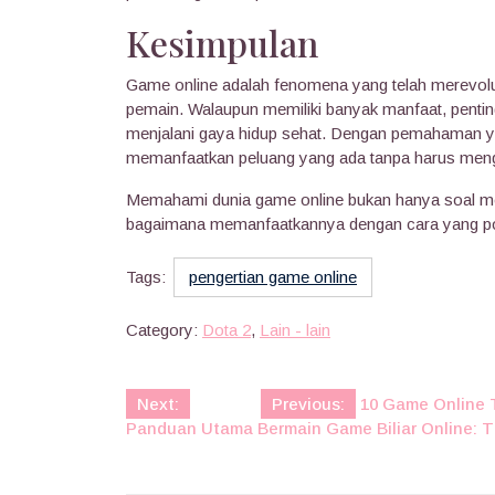
Kesimpulan
Game online adalah fenomena yang telah merevolus
pemain. Walaupun memiliki banyak manfaat, penti
menjalani gaya hidup sehat. Dengan pemahaman yang 
memanfaatkan peluang yang ada tanpa harus mengo
Memahami dunia game online bukan hanya soal men
bagaimana memanfaatkannya dengan cara yang pos
Tags:
pengertian game online
Category:
Dota 2
,
Lain - lain
Post
Next:
Previous:
10 Game Online 
Panduan Utama Bermain Game Biliar Online: Ti
navigation