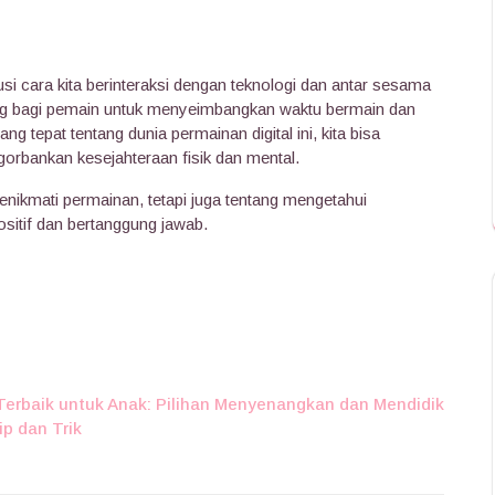
i cara kita berinteraksi dengan teknologi dan antar sesama
ng bagi pemain untuk menyeimbangkan waktu bermain dan
tepat tentang dunia permainan digital ini, kita bisa
rbankan kesejahteraan fisik dan mental.
ikmati permainan, tetapi juga tentang mengetahui
itif dan bertanggung jawab.
Terbaik untuk Anak: Pilihan Menyenangkan dan Mendidik
p dan Trik