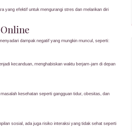
a yang efektif untuk mengurangi stres dan melarikan diri
Online
menyadari dampak negatif yang mungkin muncul, seperti:
jadi kecanduan, menghabiskan waktu berjam-jam di depan
 masalah kesehatan seperti gangguan tidur, obesitas, dan
an sosial, ada juga risiko interaksi yang tidak sehat seperti