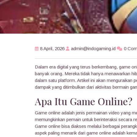
8 April, 2026
admin@indogaming.id
0 Com
Dalam era digital yang terus berkembang, game onli
banyak orang. Mereka tidak hanya menawarkan hibu
dalam satu platform. Artikel ini akan menguraikan p
dampak yang ditimbulkan dari aktivitas bermain ga
Apa Itu Game Online?
Game online adalah jenis permainan video yang me
memungkinkan pemain untuk berinteraksi secara re
Game online bisa diakses melalui berbagai perangka
aspek paling menarik dari game online adalah ke