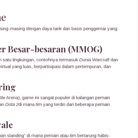
ne
masing-masing dengan daya tarik dan basis penggemar yang
er Besar-besaran (MMOG)
am satu lingkungan, contohnya termasuk
Dunia Warcraft
dan
irtual yang luas, berpartisipasi dalam pertempuran, dan
ring
tle Arena), game ini sangat populer di kalangan pemain
an
Dota 2
di mana tim yang terdiri dari beberapa pemain
ale
an standing” di mana pemain atau tim bertarung habis-