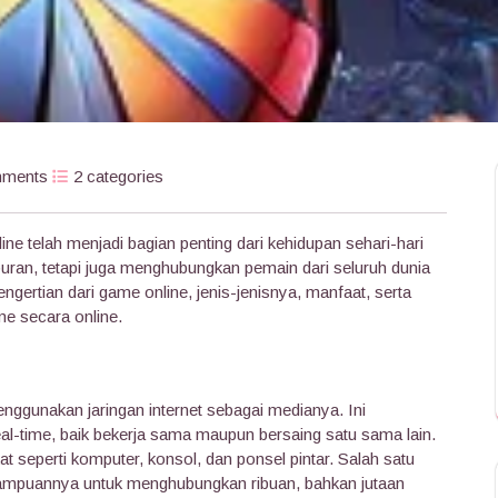
ments
2 categories
ne telah menjadi bagian penting dari kehidupan sehari-hari
ran, tetapi juga menghubungkan pemain dari seluruh dunia
engertian dari game online, jenis-jenisnya, manfaat, serta
me secara online.
nggunakan jaringan internet sebagai medianya. Ini
al-time, baik bekerja sama maupun bersaing satu sama lain.
t seperti komputer, konsol, dan ponsel pintar. Salah satu
mampuannya untuk menghubungkan ribuan, bahkan jutaan