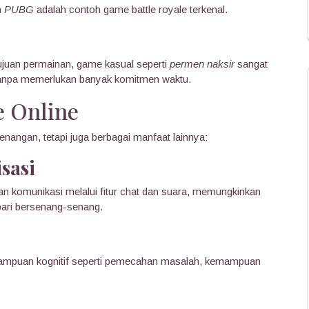
n
PUBG
adalah contoh game battle royale terkenal.
juan permainan, game kasual seperti
permen naksir
sangat
tanpa memerlukan banyak komitmen waktu.
 Online
angan, tetapi juga berbagai manfaat lainnya:
sasi
 komunikasi melalui fitur chat dan suara, memungkinkan
ari bersenang-senang.
ampuan kognitif seperti pemecahan masalah, kemampuan