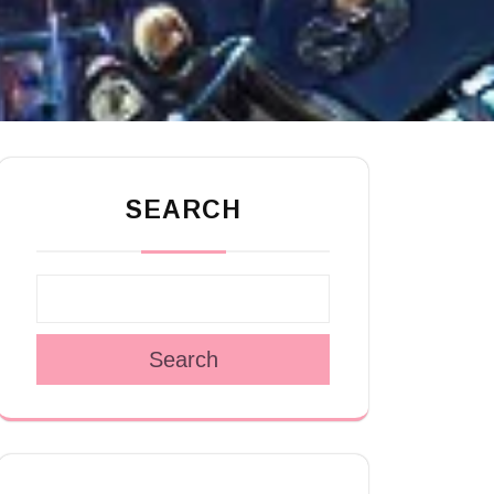
SEARCH
Search