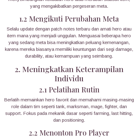
yang mengakibatkan pergeseran meta.
1.2 Mengikuti Perubahan Meta
Selalu update dengan patch notes terbaru dan amati hero atau
item mana yang menjadi unggulan. Menguasai beberapa hero
yang sedang meta bisa meningkatkan peluang kemenangan,
karena mereka biasanya memiliki keuntungan dari segi damage,
durability, atau kemampuan yang seimbang.
2. Meningkatkan Keterampilan
Individu
2.1 Pelatihan Rutin
Berlatih memainkan hero favorit dan memahami masing-masing
role dalam tim seperti tank, marksman, mage, fighter, dan
support. Fokus pada mekanik dasar seperti farming, last hitting,
dan positioning.
2.2 Menonton Pro Player