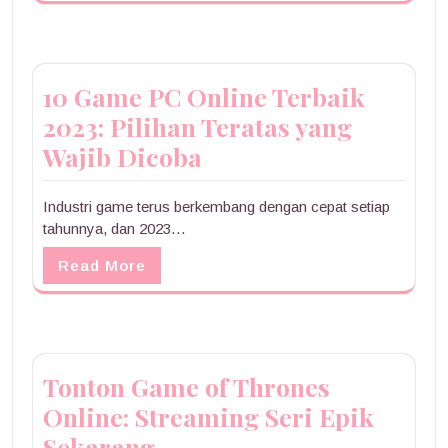
10 Game PC Online Terbaik
2023: Pilihan Teratas yang
Wajib Dicoba
Industri game terus berkembang dengan cepat setiap
tahunnya, dan 2023…
Read More
Tonton Game of Thrones
Online: Streaming Seri Epik
Sekarang