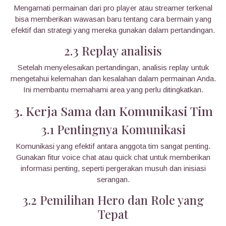
Mengamati permainan dari pro player atau streamer terkenal
bisa memberikan wawasan baru tentang cara bermain yang
efektif dan strategi yang mereka gunakan dalam pertandingan.
2.3 Replay analisis
Setelah menyelesaikan pertandingan, analisis replay untuk
mengetahui kelemahan dan kesalahan dalam permainan Anda.
Ini membantu memahami area yang perlu ditingkatkan.
3. Kerja Sama dan Komunikasi Tim
3.1 Pentingnya Komunikasi
Komunikasi yang efektif antara anggota tim sangat penting.
Gunakan fitur voice chat atau quick chat untuk memberikan
informasi penting, seperti pergerakan musuh dan inisiasi
serangan.
3.2 Pemilihan Hero dan Role yang
Tepat