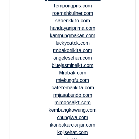
tempongpns.com
roemahkuliner.com
saoenkkito.com
handayaniprima.com
kampungmakan.com
luckycatck.com
rmbakoelkita.com
angelesehan.com
bluejasminejkt.com
Mrobak.com
miekungfu.com
cafetemankita.com
rmjasabundo.com
mimoosajkt.com
kembangkawung.com
chungiwa.com
ikanbakarcianjur.com
kpjisehat.com