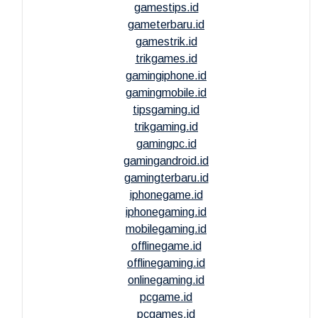
gamestips.id
gameterbaru.id
gamestrik.id
trikgames.id
gamingiphone.id
gamingmobile.id
tipsgaming.id
trikgaming.id
gamingpc.id
gamingandroid.id
gamingterbaru.id
iphonegame.id
iphonegaming.id
mobilegaming.id
offlinegame.id
offlinegaming.id
onlinegaming.id
pcgame.id
pcgames.id