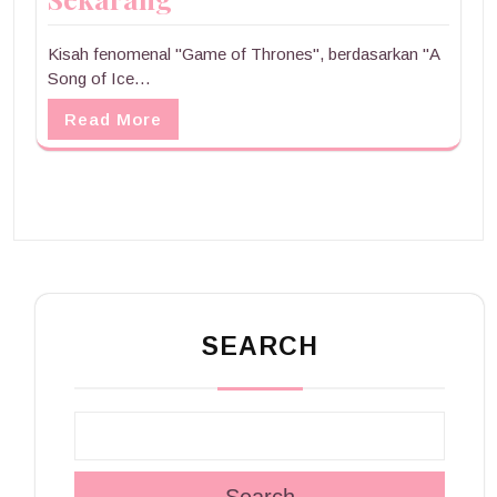
Kisah fenomenal "Game of Thrones", berdasarkan "A
Song of Ice…
Read More
SEARCH
Search