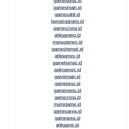
gamesjurus.id
gamesmain.id
gamesahli.id
hematgaming.id
gameszona.id
ahligaming.id
menugames.id
gameshemat.id
ahligames.id
gamehemat.id
asikgames.id
gamemain.id
gamejurus.id
gamemenu.id
gamezona.id
murnigame.id
gamesarea.id
gamearea.id
ahligame.id