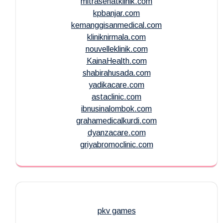
mitrasehatklinik.com
kpbanjar.com
kemanggisanmedical.com
kliniknirmala.com
nouvelleklinik.com
KainaHealth.com
shabirahusada.com
yadikacare.com
astaclinic.com
ibnusinalombok.com
grahamedicalkurdi.com
dyanzacare.com
griyabromoclinic.com
pkv games