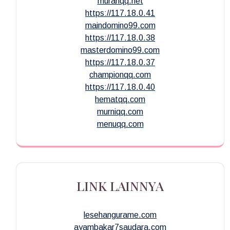
murahqq.net
https://117.18.0.41
maindomino99.com
https://117.18.0.38
masterdomino99.com
https://117.18.0.37
championqq.com
https://117.18.0.40
hematqq.com
murniqq.com
menuqq.com
LINK LAINNYA
lesehangurame.com
ayambakar7saudara.com