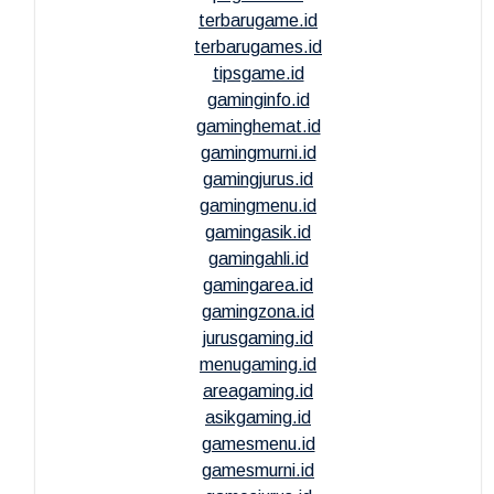
terbarugame.id
terbarugames.id
tipsgame.id
gaminginfo.id
gaminghemat.id
gamingmurni.id
gamingjurus.id
gamingmenu.id
gamingasik.id
gamingahli.id
gamingarea.id
gamingzona.id
jurusgaming.id
menugaming.id
areagaming.id
asikgaming.id
gamesmenu.id
gamesmurni.id