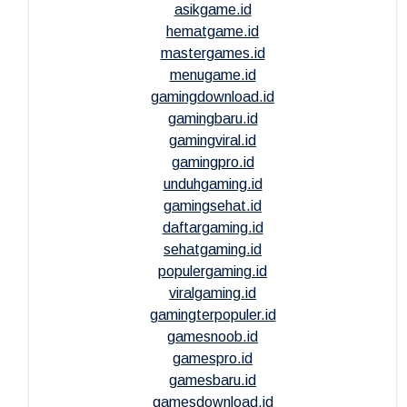
asikgame.id
hematgame.id
mastergames.id
menugame.id
gamingdownload.id
gamingbaru.id
gamingviral.id
gamingpro.id
unduhgaming.id
gamingsehat.id
daftargaming.id
sehatgaming.id
populergaming.id
viralgaming.id
gamingterpopuler.id
gamesnoob.id
gamespro.id
gamesbaru.id
gamesdownload.id