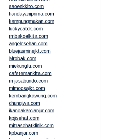
saoenkkito.com
handayaniprima.com
kampungmakan.com
luckycatck.com
rmbakoelkita.com
angelesehan.com
bluejasminejkt.com
Mrobak.com
miekungfu.com
cafetemankita.com
rmjasabundo.com
mimoosajkt.com
kembangkawung.com
chungiwa.com
ikanbakarcianjur.com
kpjisehat.com
mitrasehatklinik.com
kpbanjar.com