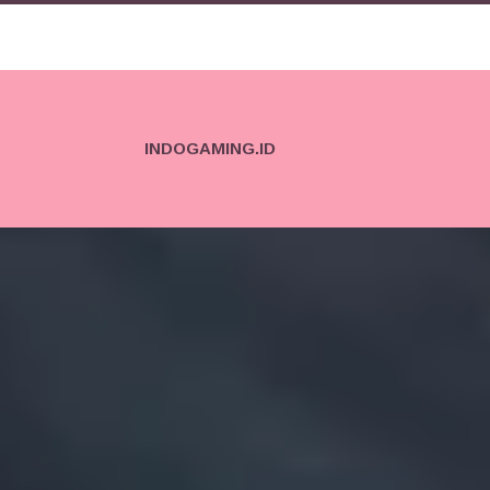
Skip
to
content
INDOGAMING.ID