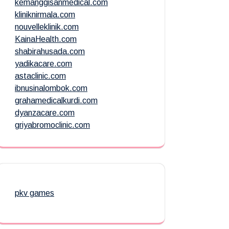
kemanggisanmedical.com
kliniknirmala.com
nouvelleklinik.com
KainaHealth.com
shabirahusada.com
yadikacare.com
astaclinic.com
ibnusinalombok.com
grahamedicalkurdi.com
dyanzacare.com
griyabromoclinic.com
pkv games