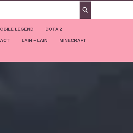
OBILE LEGEND
DOTA 2
PACT
LAIN – LAIN
MINECRAFT