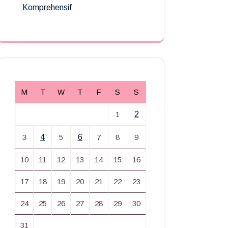
Komprehensif
M
T
W
T
F
S
S
1
2
3
4
5
6
7
8
9
10
11
12
13
14
15
16
17
18
19
20
21
22
23
24
25
26
27
28
29
30
31