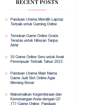
RECENT POSTS
Panduan Utama Memilih Laptop
Terbaik untuk Gaming Online
Temukan Game Online Gratis
Teratas untuk Hiburan Tanpa
Akhir
10 Game Online Seru untuk Anak
Perempuan Terbaik Tahun 2023
Panduan Utama Main Nama
Game Judi Slot Online Agar
Menang Besar
Maksimalkan Kegembiraan dan
Kemenangan Anda dengan GF
777-Game Online: Panduan