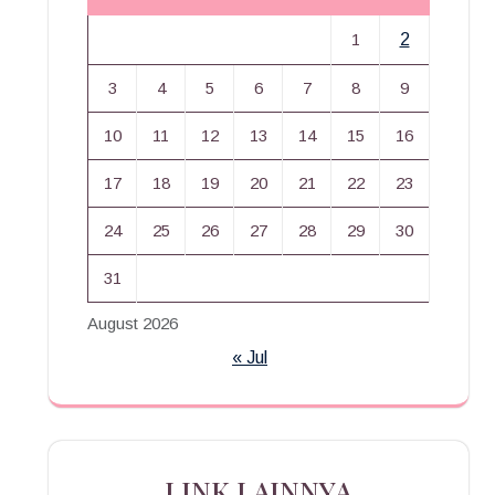
1
2
3
4
5
6
7
8
9
10
11
12
13
14
15
16
17
18
19
20
21
22
23
24
25
26
27
28
29
30
31
August 2026
« Jul
LINK LAINNYA