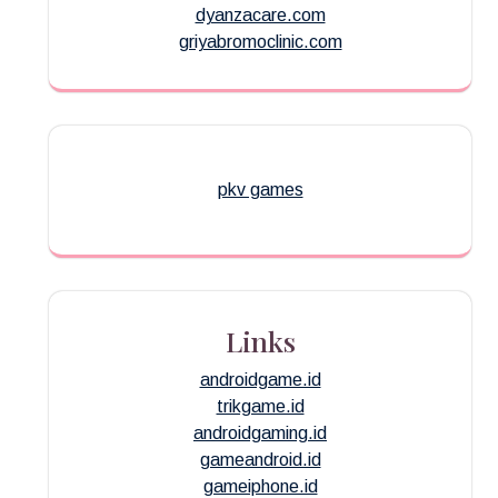
dyanzacare.com
griyabromoclinic.com
pkv games
Links
androidgame.id
trikgame.id
androidgaming.id
gameandroid.id
gameiphone.id