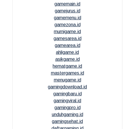
gamemain.id
gamejurus.id
gamemenu.id
gamezona.id
murnigame.id
gamesarea.id
gamearea.id
ahligame.id
asikgame.id
hematgame.id
mastergames.id
menugame.id
gamingdownload.id
gamingbaru.id
gamingviral.id
gamingpro.id
unduhgaming.id
gamingsehat.id
daftargaming.id