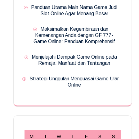
Panduan Utama Main Nama Game Judi
Slot Online Agar Menang Besar
Maksimalkan Kegembiraan dan
Kemenangan Anda dengan GF 777-
Game Online: Panduan Komprehensif
Menjelajahi Dampak Game Online pada
Remaja: Manfaat dan Tantangan
Strategi Unggulan Menguasai Game Ular
Online
M
T
W
T
F
S
S