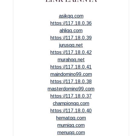
asikqq.com
https://117.18.0.36
ahliqq.com
https://117.18.0.39
jurusqq.net
https://117.18.0.42
murahqq.net
https://117.18.0.41
maindomino99.com
https://117.18.0.38
masterdomino99.com
https://117.18.0.37
championqq.com
https://117.18.0.40
hematqq.com
murniqq.com
menuqq.com