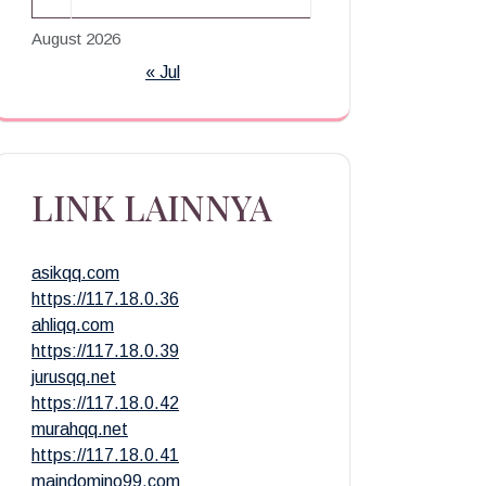
August 2026
« Jul
LINK LAINNYA
asikqq.com
https://117.18.0.36
ahliqq.com
https://117.18.0.39
jurusqq.net
https://117.18.0.42
murahqq.net
https://117.18.0.41
maindomino99.com