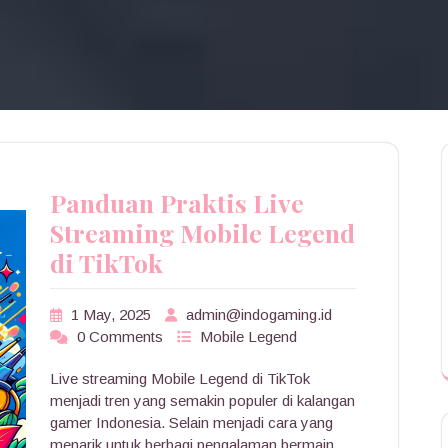
Panduan Praktis Live
Streaming Mobile Legend
di TikTok
1 May, 2025
admin@indogaming.id
0 Comments
Mobile Legend
Live streaming Mobile Legend di TikTok
menjadi tren yang semakin populer di kalangan
gamer Indonesia. Selain menjadi cara yang
menarik untuk berbagi pengalaman bermain