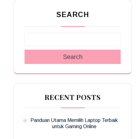
SEARCH
Search
RECENT POSTS
Panduan Utama Memilih Laptop Terbaik
untuk Gaming Online