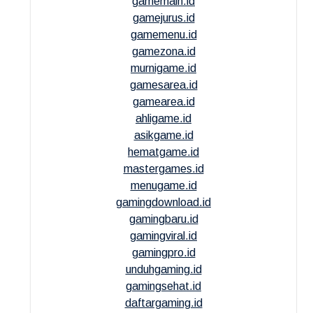
gamemain.id
gamejurus.id
gamemenu.id
gamezona.id
murnigame.id
gamesarea.id
gamearea.id
ahligame.id
asikgame.id
hematgame.id
mastergames.id
menugame.id
gamingdownload.id
gamingbaru.id
gamingviral.id
gamingpro.id
unduhgaming.id
gamingsehat.id
daftargaming.id