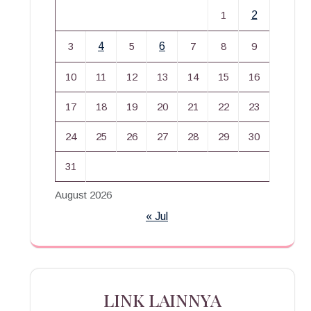
1
2
3
4
5
6
7
8
9
10
11
12
13
14
15
16
17
18
19
20
21
22
23
24
25
26
27
28
29
30
31
August 2026
« Jul
LINK LAINNYA