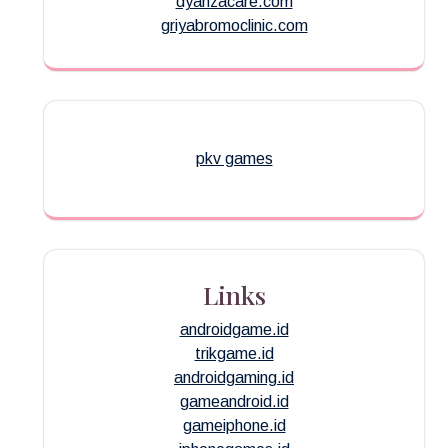
dyanzacare.com
griyabromoclinic.com
pkv games
Links
androidgame.id
trikgame.id
androidgaming.id
gameandroid.id
gameiphone.id