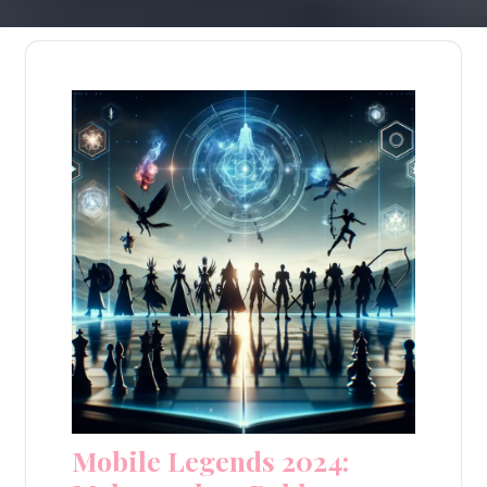
Mobile Legends 2024: