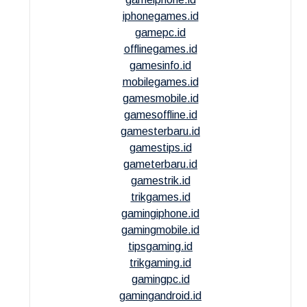
iphonegames.id
gamepc.id
offlinegames.id
gamesinfo.id
mobilegames.id
gamesmobile.id
gamesoffline.id
gamesterbaru.id
gamestips.id
gameterbaru.id
gamestrik.id
trikgames.id
gamingiphone.id
gamingmobile.id
tipsgaming.id
trikgaming.id
gamingpc.id
gamingandroid.id