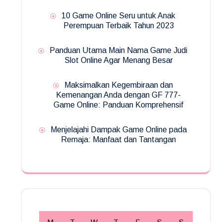
10 Game Online Seru untuk Anak
Perempuan Terbaik Tahun 2023
Panduan Utama Main Nama Game Judi
Slot Online Agar Menang Besar
Maksimalkan Kegembiraan dan
Kemenangan Anda dengan GF 777-
Game Online: Panduan Komprehensif
Menjelajahi Dampak Game Online pada
Remaja: Manfaat dan Tantangan
M
T
W
T
F
S
S