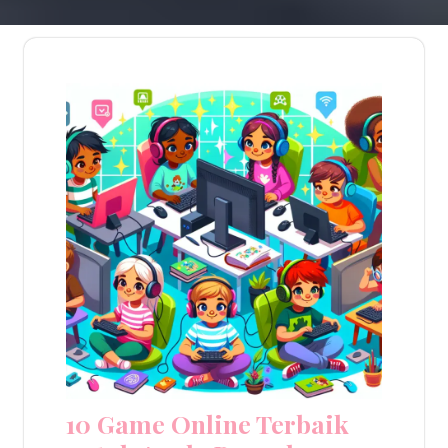
10 Game Online Terbaik