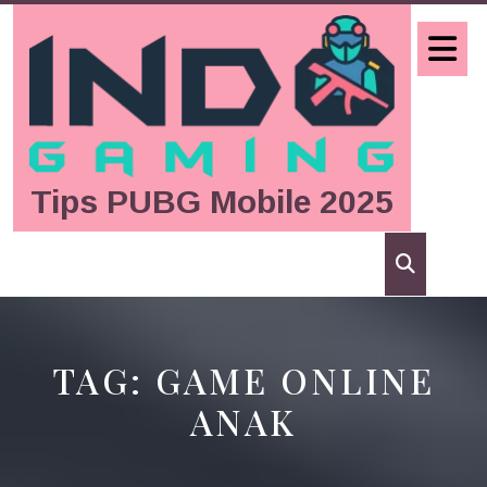
Skip
to
O
content
B
Tips PUBG Mobile 2025
TAG:
GAME ONLINE
ANAK