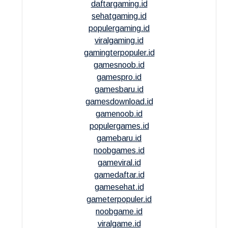
daftargaming.id
sehatgaming.id
populergaming.id
viralgaming.id
gamingterpopuler.id
gamesnoob.id
gamespro.id
gamesbaru.id
gamesdownload.id
gamenoob.id
populergames.id
gamebaru.id
noobgames.id
gameviral.id
gamedaftar.id
gamesehat.id
gameterpopuler.id
noobgame.id
viralgame.id