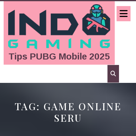
Skip
to
O
content
B
Tips PUBG Mobile 2025
TAG:
GAME ONLINE
SERU