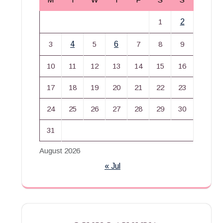
1
2
3
4
5
6
7
8
9
10
11
12
13
14
15
16
17
18
19
20
21
22
23
24
25
26
27
28
29
30
31
August 2026
« Jul