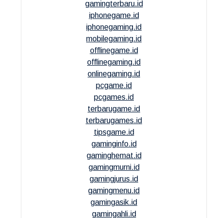
gamingterbaru.id
iphonegame.id
iphonegaming.id
mobilegaming.id
offlinegame.id
offlinegaming.id
onlinegaming.id
pcgame.id
pcgames.id
terbarugame.id
terbarugames.id
tipsgame.id
gaminginfo.id
gaminghemat.id
gamingmurni.id
gamingjurus.id
gamingmenu.id
gamingasik.id
gamingahli.id