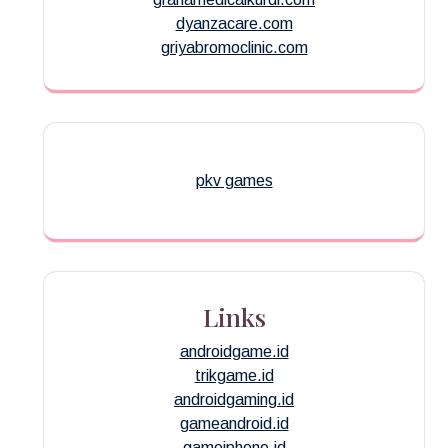
dyanzacare.com
griyabromoclinic.com
pkv games
Links
androidgame.id
trikgame.id
androidgaming.id
gameandroid.id
gameiphone.id