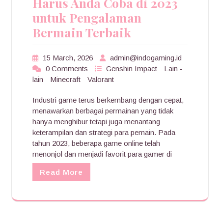
Harus Anda Coba di 2023
untuk Pengalaman
Bermain Terbaik
15 March, 2026
admin@indogaming.id
0 Comments
Genshin Impact
Lain -
lain
Minecraft
Valorant
Industri game terus berkembang dengan cepat,
menawarkan berbagai permainan yang tidak
hanya menghibur tetapi juga menantang
keterampilan dan strategi para pemain. Pada
tahun 2023, beberapa game online telah
menonjol dan menjadi favorit para gamer di
Read More