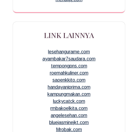
LINK LAINNYA
lesehangurame.com
ayambakar7saudara.com
tempongpns.com
roemahkuliner.com
saoenkkito.com
handayaniprima.com
kampungmakan.com
luckycatck.com
rmbakoelkita.com
angelesehan.com
bluejasminejkt.com
Mrobak.com