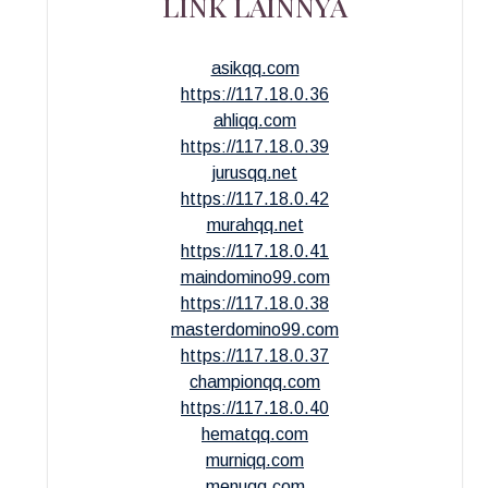
LINK LAINNYA
asikqq.com
https://117.18.0.36
ahliqq.com
https://117.18.0.39
jurusqq.net
https://117.18.0.42
murahqq.net
https://117.18.0.41
maindomino99.com
https://117.18.0.38
masterdomino99.com
https://117.18.0.37
championqq.com
https://117.18.0.40
hematqq.com
murniqq.com
menuqq.com