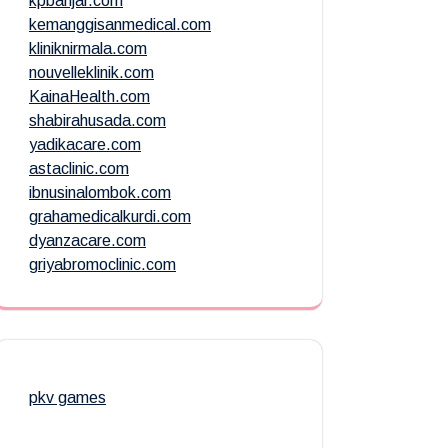
kpbanjar.com
kemanggisanmedical.com
kliniknirmala.com
nouvelleklinik.com
KainaHealth.com
shabirahusada.com
yadikacare.com
astaclinic.com
ibnusinalombok.com
grahamedicalkurdi.com
dyanzacare.com
griyabromoclinic.com
pkv games