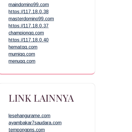
maindomino99.com
https://117.18.0.38
masterdomino99.com
https://117.18.0.37
championqq.com
https://117.18.0.40
hematqq.com
murniqq.com
menuqq.com
LINK LAINNYA
lesehangurame.com
ayambakar7saudara.com
tempongpns.com