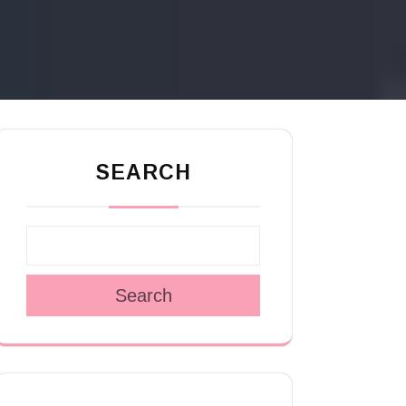
SEARCH
Search