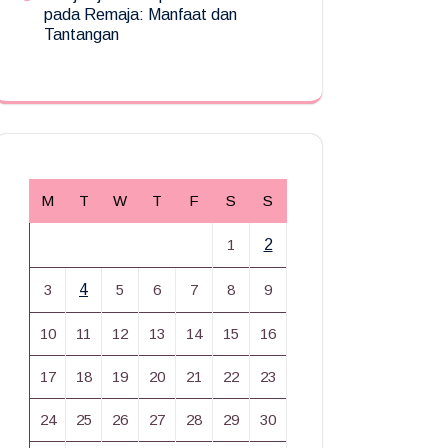
pada Remaja: Manfaat dan
Tantangan
M
T
W
T
F
S
S
1
2
3
4
5
6
7
8
9
10
11
12
13
14
15
16
17
18
19
20
21
22
23
24
25
26
27
28
29
30