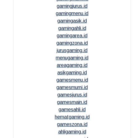
gamingjurus.id
gamingmenu.id
gamingasik.id
gamingahli.id
gamingarea.id
gamingzona.id
jurusgaming.id
menugaming.id
areagaming.id
asikgaming.id
gamesmenu.id
gamesmurni.id
gamesjurus.id
gamesmain.id
gamesahli.id
hematgaming.id
gameszona.id
ahligaming.id