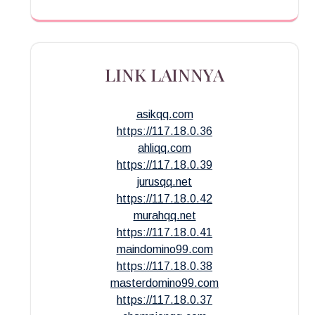
LINK LAINNYA
asikqq.com
https://117.18.0.36
ahliqq.com
https://117.18.0.39
jurusqq.net
https://117.18.0.42
murahqq.net
https://117.18.0.41
maindomino99.com
https://117.18.0.38
masterdomino99.com
https://117.18.0.37