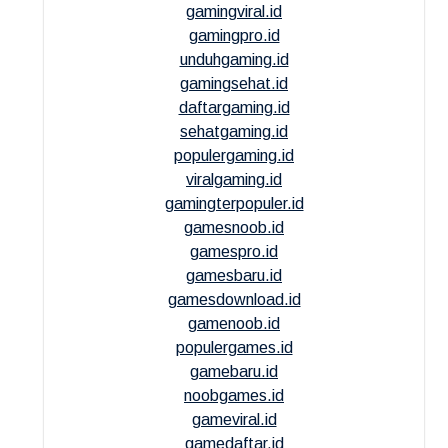
gamingviral.id
gamingpro.id
unduhgaming.id
gamingsehat.id
daftargaming.id
sehatgaming.id
populergaming.id
viralgaming.id
gamingterpopuler.id
gamesnoob.id
gamespro.id
gamesbaru.id
gamesdownload.id
gamenoob.id
populergames.id
gamebaru.id
noobgames.id
gameviral.id
gamedaftar.id