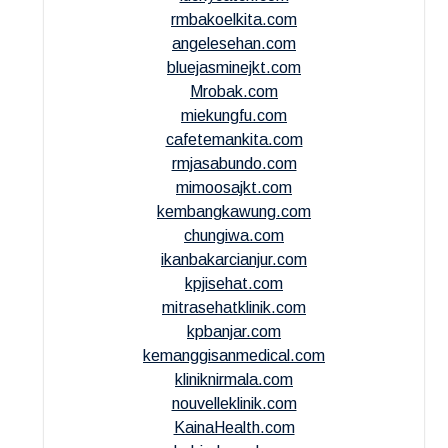
rmbakoelkita.com
angelesehan.com
bluejasminejkt.com
Mrobak.com
miekungfu.com
cafetemankita.com
rmjasabundo.com
mimoosajkt.com
kembangkawung.com
chungiwa.com
ikanbakarcianjur.com
kpjisehat.com
mitrasehatklinik.com
kpbanjar.com
kemanggisanmedical.com
kliniknirmala.com
nouvelleklinik.com
KainaHealth.com