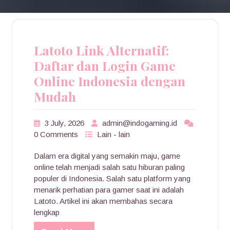
Latoto Link Alternatif:
Daftar dan Login Game
Online Indonesia dengan
Mudah
3 July, 2026
admin@indogaming.id
0 Comments
Lain - lain
Dalam era digital yang semakin maju, game
online telah menjadi salah satu hiburan paling
populer di Indonesia. Salah satu platform yang
menarik perhatian para gamer saat ini adalah
Latoto. Artikel ini akan membahas secara
lengkap