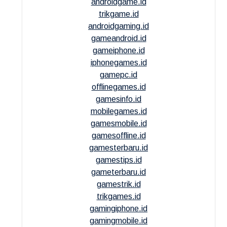
androidgame.id
trikgame.id
androidgaming.id
gameandroid.id
gameiphone.id
iphonegames.id
gamepc.id
offlinegames.id
gamesinfo.id
mobilegames.id
gamesmobile.id
gamesoffline.id
gamesterbaru.id
gamestips.id
gameterbaru.id
gamestrik.id
trikgames.id
gamingiphone.id
gamingmobile.id