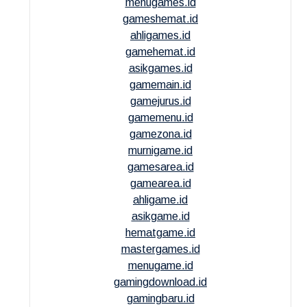
menugames.id
gameshemat.id
ahligames.id
gamehemat.id
asikgames.id
gamemain.id
gamejurus.id
gamemenu.id
gamezona.id
murnigame.id
gamesarea.id
gamearea.id
ahligame.id
asikgame.id
hematgame.id
mastergames.id
menugame.id
gamingdownload.id
gamingbaru.id