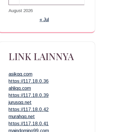
August 2026
« Jul
LINK LAINNYA
asikqq.com
https://117.18.0.36
ahliqq.com
https://117.18.0.39
jurusqq.net
https://117.18.0.42
murahqq.net
https://117.18.0.41
maindomino99.com