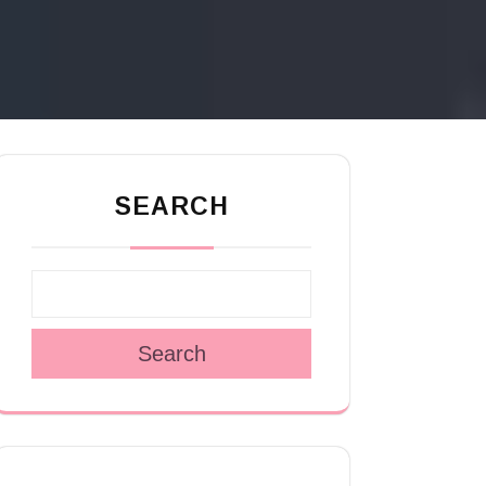
SEARCH
Search