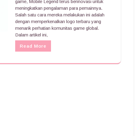
game, Mobile Legend terus berinovasi untuk
meningkatkan pengalaman para pemainnya.
Salah satu cara mereka melakukan ini adalah
dengan memperkenalkan logo terbaru yang
menarik perhatian komunitas game global.
Dalam artikel ini,
Read More