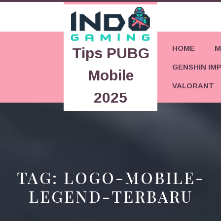
HOME
M
Tips PUBG
GENSHIN IM
Mobile
VALORANT
2025
TAG:
LOGO-MOBILE-
LEGEND-TERBARU