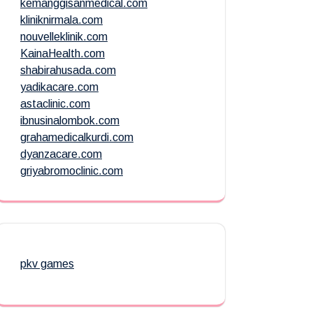
kemanggisanmedical.com
kliniknirmala.com
nouvelleklinik.com
KainaHealth.com
shabirahusada.com
yadikacare.com
astaclinic.com
ibnusinalombok.com
grahamedicalkurdi.com
dyanzacare.com
griyabromoclinic.com
pkv games