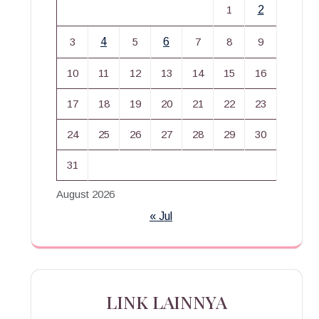
1
2
3
4
5
6
7
8
9
10
11
12
13
14
15
16
17
18
19
20
21
22
23
24
25
26
27
28
29
30
31
August 2026
« Jul
LINK LAINNYA