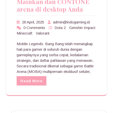
Mainkan dan CONTONE
arena di desktop Anda
26 April, 2025
admin@indogaming.id
0 Comments
Dota 2
Genshin Impact
Minecraft
Valorant
Mobile Legends: Bang Bang telah menangkap
hati para gamer di seluruh dunia dengan
gameplaynya yang serba cepat, kedalaman
strategis, dan daftar pahlawan yang menawan.
Secara tradisional dikenal sebagai game Battle
Arena (MOBA) multipemain eksklusif seluler,
Read More