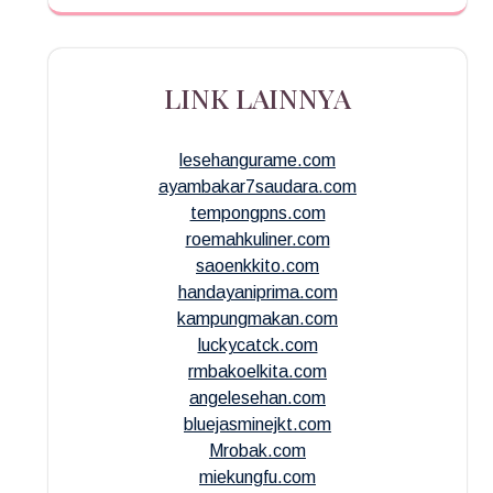
LINK LAINNYA
lesehangurame.com
ayambakar7saudara.com
tempongpns.com
roemahkuliner.com
saoenkkito.com
handayaniprima.com
kampungmakan.com
luckycatck.com
rmbakoelkita.com
angelesehan.com
bluejasminejkt.com
Mrobak.com
miekungfu.com