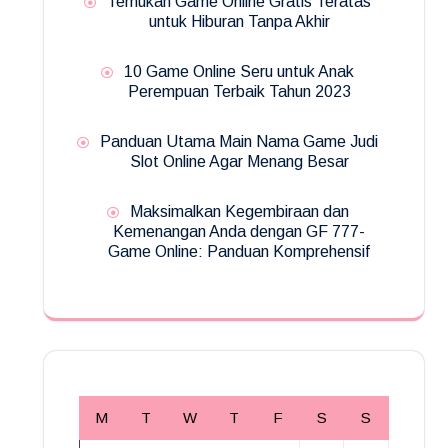
Temukan Game Online Gratis Teratas
untuk Hiburan Tanpa Akhir
10 Game Online Seru untuk Anak
Perempuan Terbaik Tahun 2023
Panduan Utama Main Nama Game Judi
Slot Online Agar Menang Besar
Maksimalkan Kegembiraan dan
Kemenangan Anda dengan GF 777-
Game Online: Panduan Komprehensif
M
T
W
T
F
S
S