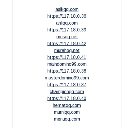
asikqq.com
https://117.18.0.36
ahliqq.com
https://117.18.0.39
jurusqq.net
https://117.18.0.42
murahqq.net
https://117.18.0.41
maindomino99.com
https://117.18.0.38
masterdomino99.com
https://117.18.0.37
championqq.com
https://117.18.0.40
hematqq.com
murniqq.com
menuqq.com