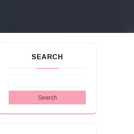
SEARCH
Search