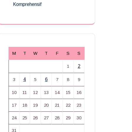
Komprehensif
M
T
W
T
F
S
S
1
2
3
4
5
6
7
8
9
10
11
12
13
14
15
16
17
18
19
20
21
22
23
24
25
26
27
28
29
30
31