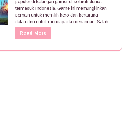
populer di kalangan gamer di seluruh dunia,
termasuk Indonesia. Game ini memungkinkan
pemain untuk memilih hero dan bertarung
dalam tim untuk mencapai kemenangan. Salah
Read More