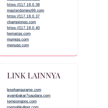
https://117.18.0.38
masterdomino99.com
https://117.18.0.37
championqq.com
https://117.18.0.40
hematqq.com
murniqq.com
menuqq.com
LINK LAINNYA
lesehangurame.com
ayambakar7saudara.com
tempongpns.com
roemahkuliner.com