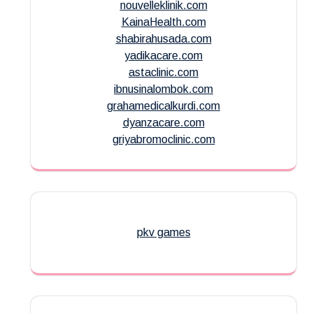
nouvelleklinik.com
KainaHealth.com
shabirahusada.com
yadikacare.com
astaclinic.com
ibnusinalombok.com
grahamedicalkurdi.com
dyanzacare.com
griyabromoclinic.com
pkv games