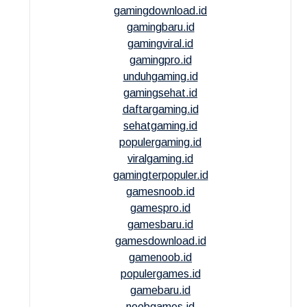
gamingdownload.id
gamingbaru.id
gamingviral.id
gamingpro.id
unduhgaming.id
gamingsehat.id
daftargaming.id
sehatgaming.id
populergaming.id
viralgaming.id
gamingterpopuler.id
gamesnoob.id
gamespro.id
gamesbaru.id
gamesdownload.id
gamenoob.id
populergames.id
gamebaru.id
noobgames.id