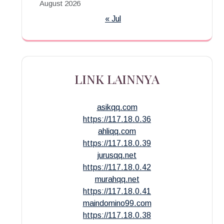
August 2026
« Jul
LINK LAINNYA
asikqq.com
https://117.18.0.36
ahliqq.com
https://117.18.0.39
jurusqq.net
https://117.18.0.42
murahqq.net
https://117.18.0.41
maindomino99.com
https://117.18.0.38