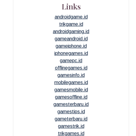
Links
androidgame.id
trikgame.id
androidgaming.id
gameandroid.id
gameiphone.id
iphonegames.id
gamepc.id
offlinegames.id
gamesinfo.id
mobilegames.id
gamesmobile.id
gamesoffline.id
gamesterbaru.id
gamestips.id
gameterbaru.id
gamestrik.id
trikgames.id