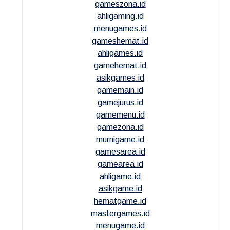
gameszona.id
ahligaming.id
menugames.id
gameshemat.id
ahligames.id
gamehemat.id
asikgames.id
gamemain.id
gamejurus.id
gamemenu.id
gamezona.id
murnigame.id
gamesarea.id
gamearea.id
ahligame.id
asikgame.id
hematgame.id
mastergames.id
menugame.id