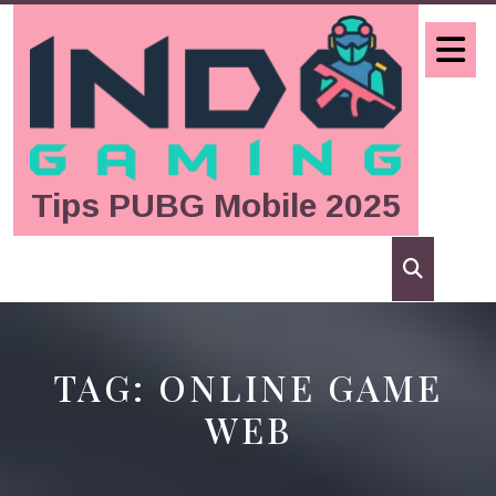
Skip
to
O
content
B
Tips PUBG Mobile 2025
TAG:
ONLINE GAME
WEB