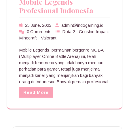
Mobile Legends
Profesional Indonesia
25 June, 2025
admin@indogaming.id
0 Comments
Dota 2
Genshin Impact
Minecraft
Valorant
Mobile Legends, permainan bergenre MOBA
(Multiplayer Online Battle Arena) ini, telah
menjadi fenomena yang tidak hanya mencuri
perhatian para gamer, tetapi juga menjelma
menjadi karier yang menjanjikan bagi banyak
orang di Indonesia. Banyak pemain profesional
Read More