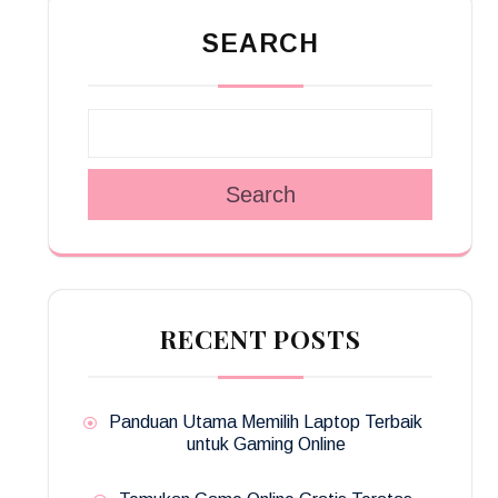
SEARCH
Search
RECENT POSTS
Panduan Utama Memilih Laptop Terbaik
untuk Gaming Online