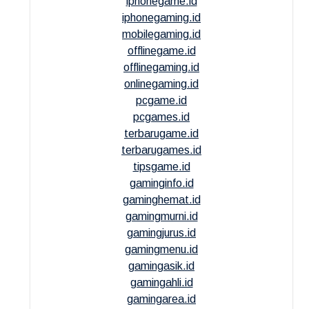
iphonegame.id
iphonegaming.id
mobilegaming.id
offlinegame.id
offlinegaming.id
onlinegaming.id
pcgame.id
pcgames.id
terbarugame.id
terbarugames.id
tipsgame.id
gaminginfo.id
gaminghemat.id
gamingmurni.id
gamingjurus.id
gamingmenu.id
gamingasik.id
gamingahli.id
gamingarea.id