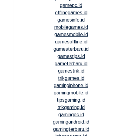
gamepc.id
offlinegames.id
gamesinfo.id
mobilegames.id
gamesmobile.id
gamesoffline.id
gamesterbaru.id
gamestips.id
gameterbaru.id
gamestrik.id
trikgames.id
gamingiphone.id
gamingmobile.id
tipsgaming.id
trikgaming.id
gamingpc.id
gamingandroid.id
gamingterbaru.id