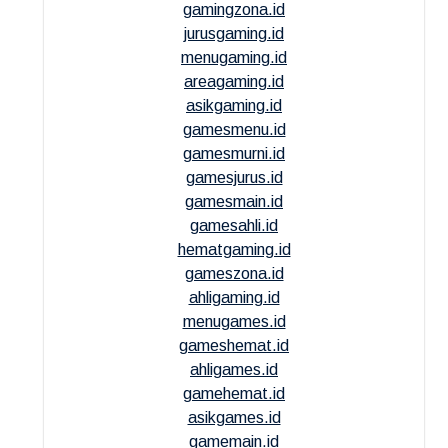
gamingzona.id
jurusgaming.id
menugaming.id
areagaming.id
asikgaming.id
gamesmenu.id
gamesmurni.id
gamesjurus.id
gamesmain.id
gamesahli.id
hematgaming.id
gameszona.id
ahligaming.id
menugames.id
gameshemat.id
ahligames.id
gamehemat.id
asikgames.id
gamemain.id