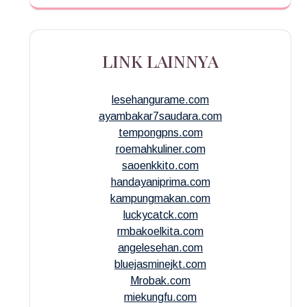
LINK LAINNYA
lesehangurame.com
ayambakar7saudara.com
tempongpns.com
roemahkuliner.com
saoenkkito.com
handayaniprima.com
kampungmakan.com
luckycatck.com
rmbakoelkita.com
angelesehan.com
bluejasminejkt.com
Mrobak.com
miekungfu.com