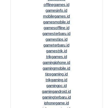
offlinegames.id
gamesinfo.id
mobilegames.id
gamesmobile.id
gamesoffline.id
gamesterbaru.id
gamestips.id
gameterbaru.id
gamestrik.id
trikgames.id
gamingiphone.id
gamingmobile.id
tipsgaming.id
trikgaming.id
gamingpc.id
gamingandroid.id
gamingterbaru.id
iphonegame.id