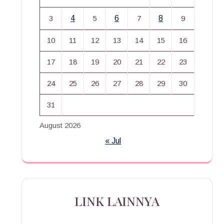
3
4
5
6
7
8
9
10
11
12
13
14
15
16
17
18
19
20
21
22
23
24
25
26
27
28
29
30
31
August 2026
« Jul
LINK LAINNYA