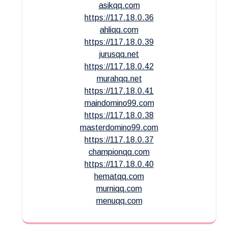
asikqq.com
https://117.18.0.36
ahliqq.com
https://117.18.0.39
jurusqq.net
https://117.18.0.42
murahqq.net
https://117.18.0.41
maindomino99.com
https://117.18.0.38
masterdomino99.com
https://117.18.0.37
championqq.com
https://117.18.0.40
hematqq.com
murniqq.com
menuqq.com