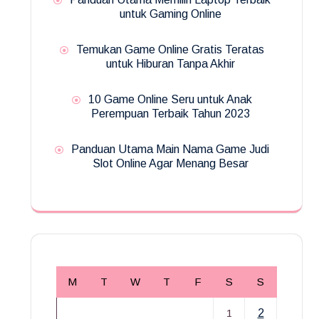
untuk Gaming Online
Temukan Game Online Gratis Teratas
untuk Hiburan Tanpa Akhir
10 Game Online Seru untuk Anak
Perempuan Terbaik Tahun 2023
Panduan Utama Main Nama Game Judi
Slot Online Agar Menang Besar
M
T
W
T
F
S
S
1
2