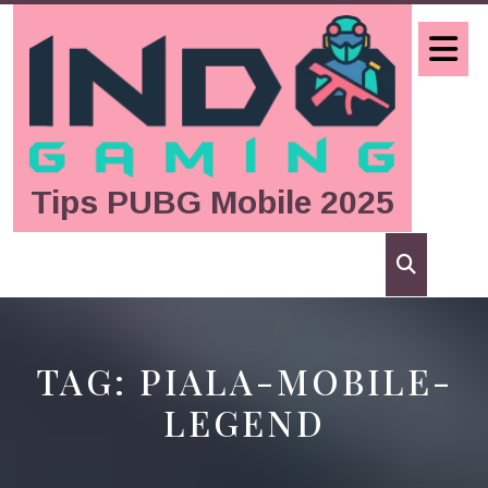
Skip
to
O
content
B
Tips PUBG Mobile 2025
TAG:
PIALA-MOBILE-
LEGEND