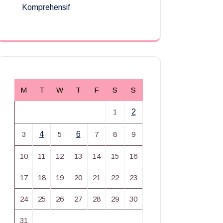
Komprehensif
M
T
W
T
F
S
S
1
2
3
4
5
6
7
8
9
10
11
12
13
14
15
16
17
18
19
20
21
22
23
24
25
26
27
28
29
30
31