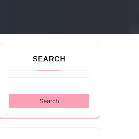
SEARCH
Search