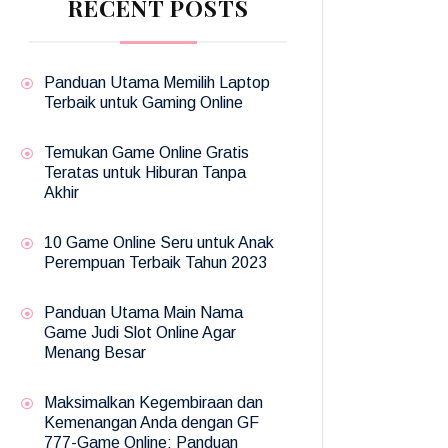
RECENT POSTS
Panduan Utama Memilih Laptop
Terbaik untuk Gaming Online
Temukan Game Online Gratis
Teratas untuk Hiburan Tanpa
Akhir
10 Game Online Seru untuk Anak
Perempuan Terbaik Tahun 2023
Panduan Utama Main Nama
Game Judi Slot Online Agar
Menang Besar
Maksimalkan Kegembiraan dan
Kemenangan Anda dengan GF
777-Game Online: Panduan