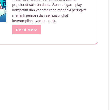
populer di seluruh dunia. Sensasi gameplay
kompetitif dan kegembiraan mendaki peringkat
menarik pemain dari semua tingkat
keterampilan. Namun, maju
Read More