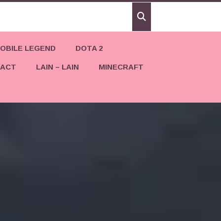
OBILE LEGEND
DOTA 2
PACT
LAIN – LAIN
MINECRAFT