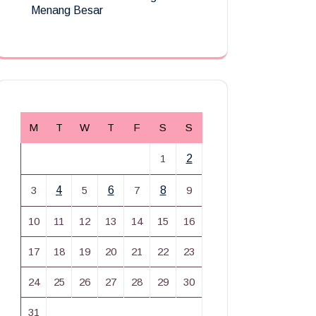
Menang Besar
M
T
W
T
F
S
S
1
2
3
4
5
6
7
8
9
10
11
12
13
14
15
16
17
18
19
20
21
22
23
24
25
26
27
28
29
30
31