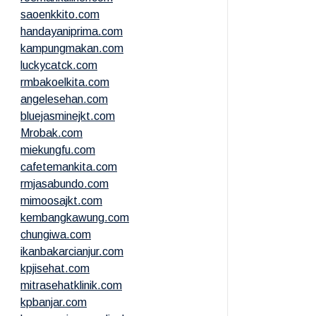
saoenkkito.com
handayaniprima.com
kampungmakan.com
luckycatck.com
rmbakoelkita.com
angelesehan.com
bluejasminejkt.com
Mrobak.com
miekungfu.com
cafetemankita.com
rmjasabundo.com
mimoosajkt.com
kembangkawung.com
chungiwa.com
ikanbakarcianjur.com
kpjisehat.com
mitrasehatklinik.com
kpbanjar.com