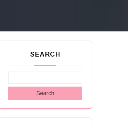
SEARCH
Search