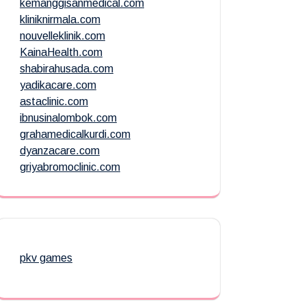
kemanggisanmedical.com
kliniknirmala.com
nouvelleklinik.com
KainaHealth.com
shabirahusada.com
yadikacare.com
astaclinic.com
ibnusinalombok.com
grahamedicalkurdi.com
dyanzacare.com
griyabromoclinic.com
pkv games