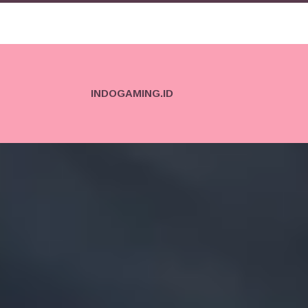
Skip
to
content
INDOGAMING.ID