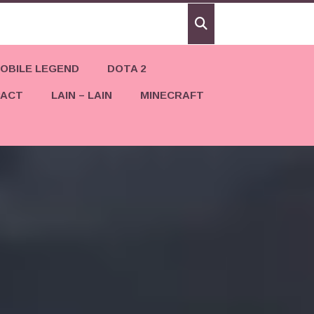
OBILE LEGEND
DOTA 2
PACT
LAIN – LAIN
MINECRAFT