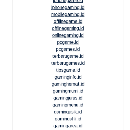
iphonegame.id
iphonegaming.id
mobilegaming.id
offlinegame.id
offlinegaming.id
onlinegaming.id
pcgame.id
pcgames.id
terbarugame.id
terbarugames.id
tipsgame.id
gaminginfo.id
gaminghemat.id
gamingmurni.id
gamingjurus.id
gamingmenu.id
gamingasik.id
gamingahli.id
gamingarea.id