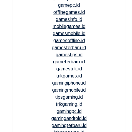
gamepc.id
offlinegames.id
gamesinfo.id
mobilegames.id
gamesmobile.id
gamesoffline.id
gamesterbaru.id
gamestips.id
gameterbaru.id
gamestrik.id
trikgames.id
gamingiphone.id
gamingmobile.id
tipsgaming.id
trikgaming.id
gamingpc.id
gamingandroid.id
gamingterbaru.id