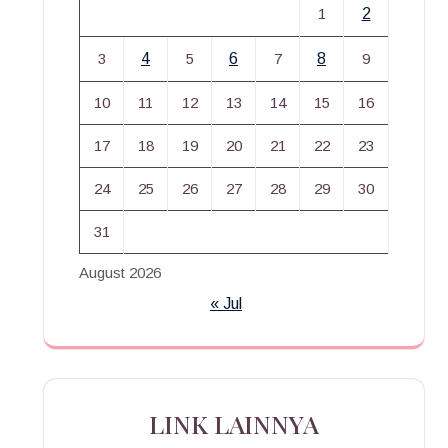
1
2
3
4
5
6
7
8
9
10
11
12
13
14
15
16
17
18
19
20
21
22
23
24
25
26
27
28
29
30
31
August 2026
« Jul
LINK LAINNYA