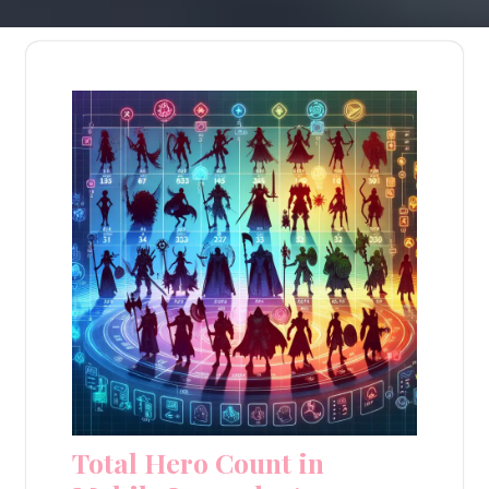
Total Hero Count in