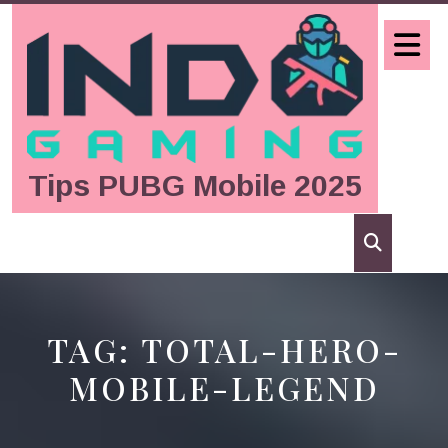
Skip
to
O
content
B
Tips PUBG Mobile 2025
TAG:
TOTAL-HERO-
MOBILE-LEGEND