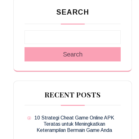
SEARCH
Search
RECENT POSTS
10 Strategi Cheat Game Online APK
Teratas untuk Meningkatkan
Keterampilan Bermain Game Anda