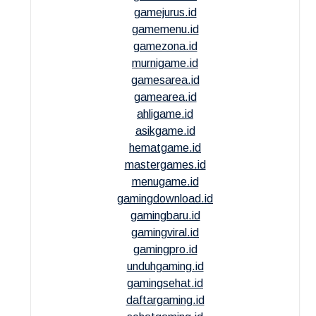
gamejurus.id
gamemenu.id
gamezona.id
murnigame.id
gamesarea.id
gamearea.id
ahligame.id
asikgame.id
hematgame.id
mastergames.id
menugame.id
gamingdownload.id
gamingbaru.id
gamingviral.id
gamingpro.id
unduhgaming.id
gamingsehat.id
daftargaming.id