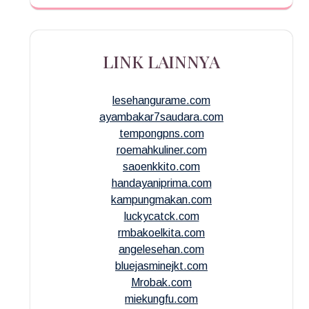
LINK LAINNYA
lesehangurame.com
ayambakar7saudara.com
tempongpns.com
roemahkuliner.com
saoenkkito.com
handayaniprima.com
kampungmakan.com
luckycatck.com
rmbakoelkita.com
angelesehan.com
bluejasminejkt.com
Mrobak.com
miekungfu.com