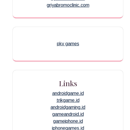
griyabromoclinic.com
pkv games
Links
androidgame.id
trikgame.id
androidgaming.id
gameandroid.id
gameiphone.id
iphonegames.id