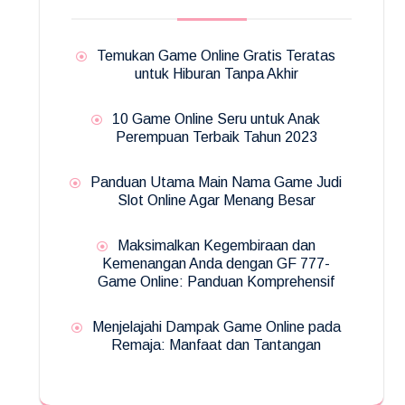
Temukan Game Online Gratis Teratas
untuk Hiburan Tanpa Akhir
10 Game Online Seru untuk Anak
Perempuan Terbaik Tahun 2023
Panduan Utama Main Nama Game Judi
Slot Online Agar Menang Besar
Maksimalkan Kegembiraan dan
Kemenangan Anda dengan GF 777-
Game Online: Panduan Komprehensif
Menjelajahi Dampak Game Online pada
Remaja: Manfaat dan Tantangan