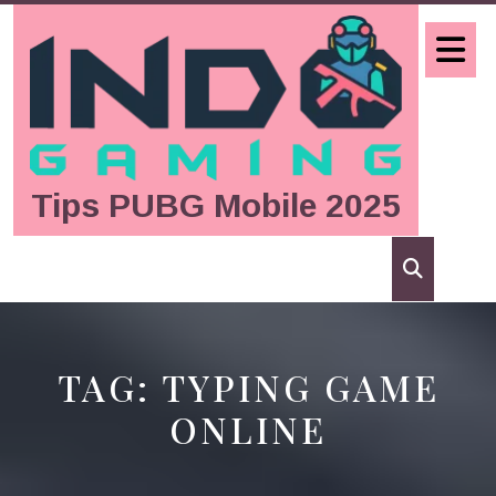
Skip
to
O
content
B
Tips PUBG Mobile 2025
TAG:
TYPING GAME
ONLINE