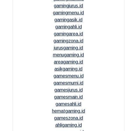
gamingjurus.id
gamingmenu.id
gamingasik.id
gamingahli.id
gamingarea.id
gamingzona.id
jurusgaming.id
menugaming.id
areagaming.id
asikgaming.id
gamesmenu.id
gamesmurni.id
gamesjurus.id
gamesmain.id
gamesahli.id
hematgaming.id
gameszona.id
ahligaming.id