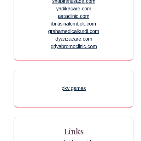
shabirahusada.com
yadikacare.com
astaclinic.com
ibnusinalombok.com
grahamedicalkurdi.com
dyanzacare.com
griyabromoclinic.com
pkv games
Links