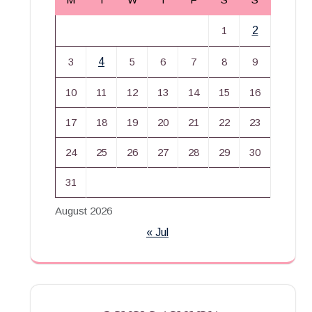
1
2
3
4
5
6
7
8
9
10
11
12
13
14
15
16
17
18
19
20
21
22
23
24
25
26
27
28
29
30
31
August 2026
« Jul