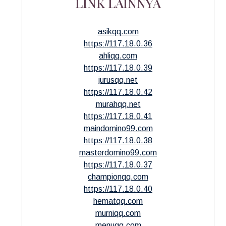
LINK LAINNYA
asikqq.com
https://117.18.0.36
ahliqq.com
https://117.18.0.39
jurusqq.net
https://117.18.0.42
murahqq.net
https://117.18.0.41
maindomino99.com
https://117.18.0.38
masterdomino99.com
https://117.18.0.37
championqq.com
https://117.18.0.40
hematqq.com
murniqq.com
menuqq.com