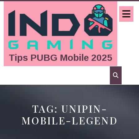
Skip
to
O
content
B
Tips PUBG Mobile 2025
TAG:
UNIPIN-
MOBILE-LEGEND