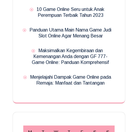
10 Game Online Seru untuk Anak
Perempuan Terbaik Tahun 2023
Panduan Utama Main Nama Game Judi
Slot Online Agar Menang Besar
Maksimalkan Kegembiraan dan
Kemenangan Anda dengan GF 777-
Game Online: Panduan Komprehensif
Menjelajahi Dampak Game Online pada
Remaja: Manfaat dan Tantangan
M
T
W
T
F
S
S