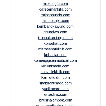
miekungfu.com
cafetemankita.com
rmjasabundo.com
mimoosajkt.com
kembangkawung.com
chungiwa.com
ikanbakarcianjur.com
kpjisehat.com
mitrasehatklinik.com
kpbanjar.com
kemanggisanmedical.com
kliniknirmala.com
nouvelleklinik.com
KainaHealth.com
shabirahusada.com
yadikacare.com
astaclinic.com
ibnusinalombok.com
grahamedicalkurdi.com