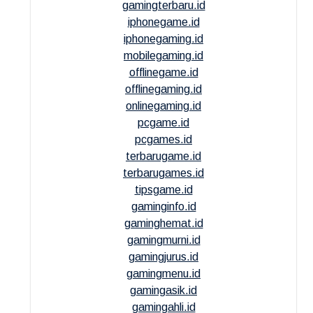
gamingterbaru.id
iphonegame.id
iphonegaming.id
mobilegaming.id
offlinegame.id
offlinegaming.id
onlinegaming.id
pcgame.id
pcgames.id
terbarugame.id
terbarugames.id
tipsgame.id
gaminginfo.id
gaminghemat.id
gamingmurni.id
gamingjurus.id
gamingmenu.id
gamingasik.id
gamingahli.id