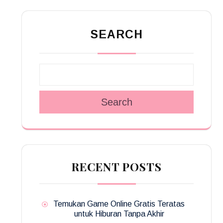
SEARCH
Search
RECENT POSTS
Temukan Game Online Gratis Teratas
untuk Hiburan Tanpa Akhir