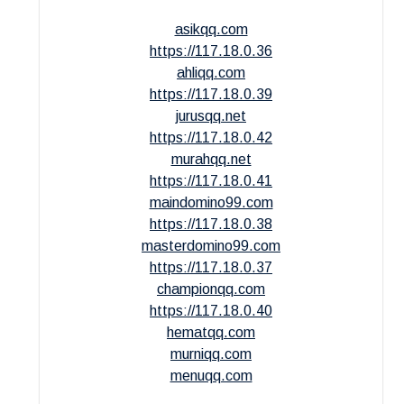
asikqq.com
https://117.18.0.36
ahliqq.com
https://117.18.0.39
jurusqq.net
https://117.18.0.42
murahqq.net
https://117.18.0.41
maindomino99.com
https://117.18.0.38
masterdomino99.com
https://117.18.0.37
championqq.com
https://117.18.0.40
hematqq.com
murniqq.com
menuqq.com