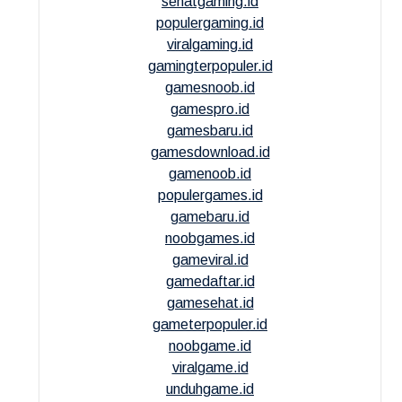
sehatgaming.id
populergaming.id
viralgaming.id
gamingterpopuler.id
gamesnoob.id
gamespro.id
gamesbaru.id
gamesdownload.id
gamenoob.id
populergames.id
gamebaru.id
noobgames.id
gameviral.id
gamedaftar.id
gamesehat.id
gameterpopuler.id
noobgame.id
viralgame.id
unduhgame.id