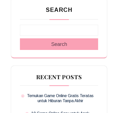
SEARCH
Search
RECENT POSTS
Temukan Game Online Gratis Teratas
untuk Hiburan Tanpa Akhir