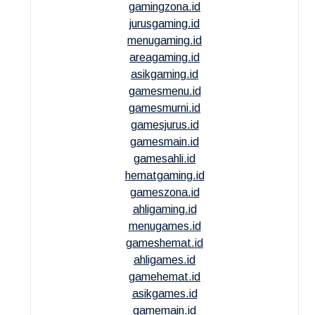
gamingzona.id
jurusgaming.id
menugaming.id
areagaming.id
asikgaming.id
gamesmenu.id
gamesmurni.id
gamesjurus.id
gamesmain.id
gamesahli.id
hematgaming.id
gameszona.id
ahligaming.id
menugames.id
gameshemat.id
ahligames.id
gamehemat.id
asikgames.id
gamemain.id