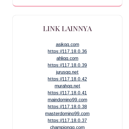
LINK LAINNYA
asikqq.com
https://117.18.0.36
ahliqq.com
https://117.18.0.39
jurusqq.net
https://117.18.0.42
murahqq.net
https://117.18.0.41
maindomino99.com
https://117.18.0.38
masterdomino99.com
https://117.18.0.37
championqq.com