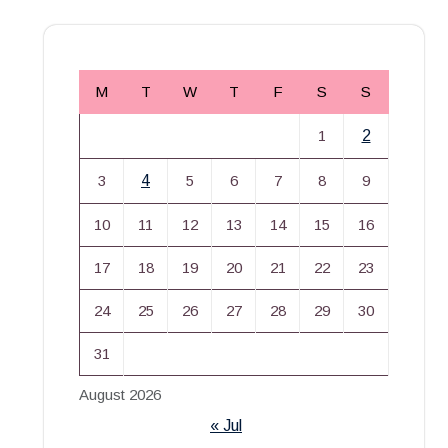
M
T
W
T
F
S
S
1
2
3
4
5
6
7
8
9
10
11
12
13
14
15
16
17
18
19
20
21
22
23
24
25
26
27
28
29
30
31
August 2026
« Jul