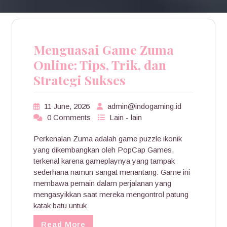
Menguasai Game Zuma
Online: Tips, Trik, dan
Strategi Sukses
11 June, 2026
admin@indogaming.id
0 Comments
Lain - lain
Perkenalan Zuma adalah game puzzle ikonik
yang dikembangkan oleh PopCap Games,
terkenal karena gameplaynya yang tampak
sederhana namun sangat menantang. Game ini
membawa pemain dalam perjalanan yang
mengasyikkan saat mereka mengontrol patung
katak batu untuk
Read More