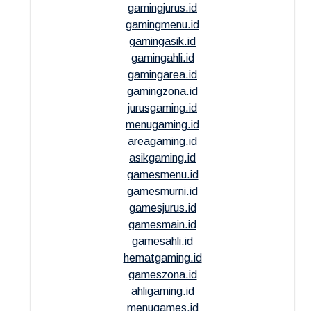
gamingjurus.id
gamingmenu.id
gamingasik.id
gamingahli.id
gamingarea.id
gamingzona.id
jurusgaming.id
menugaming.id
areagaming.id
asikgaming.id
gamesmenu.id
gamesmurni.id
gamesjurus.id
gamesmain.id
gamesahli.id
hematgaming.id
gameszona.id
ahligaming.id
menugames.id