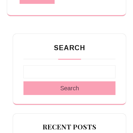
SEARCH
Search
RECENT POSTS