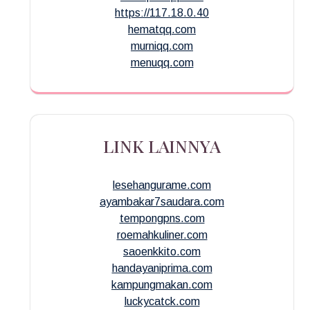
https://117.18.0.40
hematqq.com
murniqq.com
menuqq.com
LINK LAINNYA
lesehangurame.com
ayambakar7saudara.com
tempongpns.com
roemahkuliner.com
saoenkkito.com
handayaniprima.com
kampungmakan.com
luckycatck.com