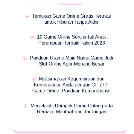
Temukan Game Online Gratis Teratas
untuk Hiburan Tanpa Akhir
10 Game Online Seru untuk Anak
Perempuan Terbaik Tahun 2023
Panduan Utama Main Nama Game Judi
Slot Online Agar Menang Besar
Maksimalkan Kegembiraan dan
Kemenangan Anda dengan GF 777-
Game Online: Panduan Komprehensif
Menjelajahi Dampak Game Online pada
Remaja: Manfaat dan Tantangan