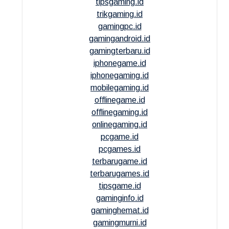
tipsgaming.id
trikgaming.id
gamingpc.id
gamingandroid.id
gamingterbaru.id
iphonegame.id
iphonegaming.id
mobilegaming.id
offlinegame.id
offlinegaming.id
onlinegaming.id
pcgame.id
pcgames.id
terbarugame.id
terbarugames.id
tipsgame.id
gaminginfo.id
gaminghemat.id
gamingmurni.id