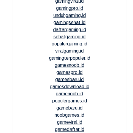
gamingviral.id
gamingpro.id
unduhgaming.id
gamingsehat.id
daftargaming.id
sehatgaming.id
populergaming.id
viralgaming.id
gamingterpopuler.id
gamesnoob.id
gamespro.id
gamesbaru.id
gamesdownload.id
gamenoob.id
populergames.id
gamebaru.id
noobgames.id
gameviral.id
gamedaftar.id