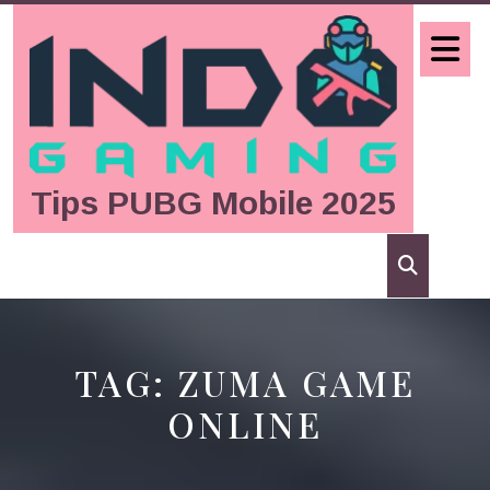
Skip
to
O
content
B
Tips PUBG Mobile 2025
TAG:
ZUMA GAME
ONLINE