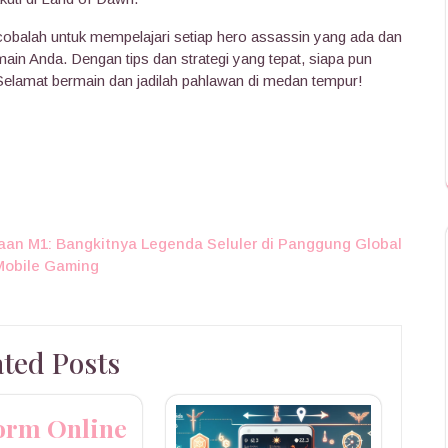
obalah untuk mempelajari setiap hero assassin yang ada dan
in Anda. Dengan tips dan strategi yang tepat, siapa pun
elamat bermain dan jadilah pahlawan di medan tempur!
aan M1: Bangkitnya Legenda Seluler di Panggung Global
Mobile Gaming
ated Posts
orm Online