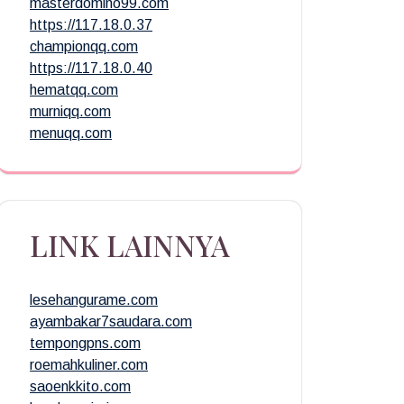
masterdomino99.com
https://117.18.0.37
championqq.com
https://117.18.0.40
hematqq.com
murniqq.com
menuqq.com
LINK LAINNYA
lesehangurame.com
ayambakar7saudara.com
tempongpns.com
roemahkuliner.com
saoenkkito.com