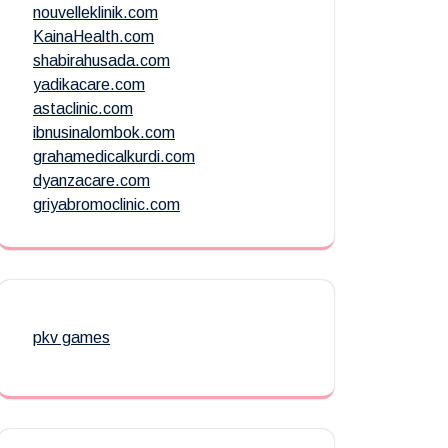
nouvelleklinik.com
KainaHealth.com
shabirahusada.com
yadikacare.com
astaclinic.com
ibnusinalombok.com
grahamedicalkurdi.com
dyanzacare.com
griyabromoclinic.com
pkv games