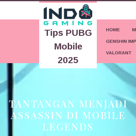
HOME
M
Tips PUBG
GENSHIN IM
Mobile
VALORANT
2025
TANTANGAN MENJADI
ASSASSIN DI MOBILE
LEGENDS