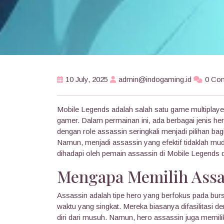
10 July, 2025
admin@indogaming.id
0 Co
Mobile Legends adalah salah satu game multiplayer
gamer. Dalam permainan ini, ada berbagai jenis he
dengan role assassin seringkali menjadi pilihan b
Namun, menjadi assassin yang efektif tidaklah mud
dihadapi oleh pemain assassin di Mobile Legends 
Mengapa Memilih Assa
Assassin adalah tipe hero yang berfokus pada 
waktu yang singkat. Mereka biasanya difasilitasi de
diri dari musuh. Namun, hero assassin juga memilik