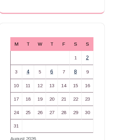
M
T
W
T
F
S
S
1
2
3
4
5
6
7
8
9
10
11
12
13
14
15
16
17
18
19
20
21
22
23
24
25
26
27
28
29
30
31
August 2026