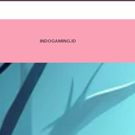
Skip
to
content
INDOGAMING.ID