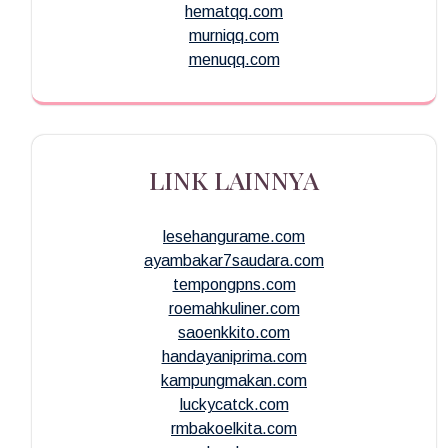
hematqq.com
murniqq.com
menuqq.com
LINK LAINNYA
lesehangurame.com
ayambakar7saudara.com
tempongpns.com
roemahkuliner.com
saoenkkito.com
handayaniprima.com
kampungmakan.com
luckycatck.com
rmbakoelkita.com