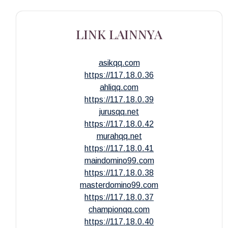
LINK LAINNYA
asikqq.com
https://117.18.0.36
ahliqq.com
https://117.18.0.39
jurusqq.net
https://117.18.0.42
murahqq.net
https://117.18.0.41
maindomino99.com
https://117.18.0.38
masterdomino99.com
https://117.18.0.37
championqq.com
https://117.18.0.40