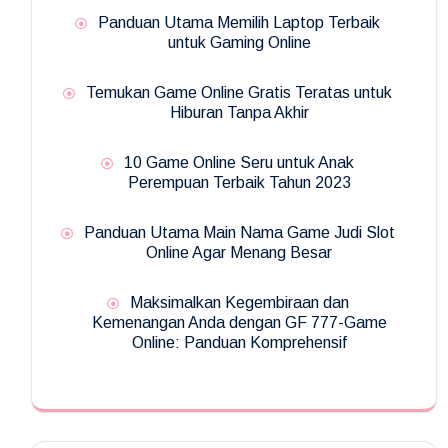
Panduan Utama Memilih Laptop Terbaik
untuk Gaming Online
Temukan Game Online Gratis Teratas untuk
Hiburan Tanpa Akhir
10 Game Online Seru untuk Anak
Perempuan Terbaik Tahun 2023
Panduan Utama Main Nama Game Judi Slot
Online Agar Menang Besar
Maksimalkan Kegembiraan dan
Kemenangan Anda dengan GF 777-Game
Online: Panduan Komprehensif