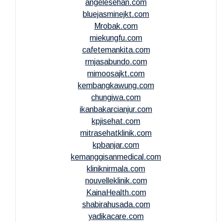
angelesehan.com
bluejasminejkt.com
Mrobak.com
miekungfu.com
cafetemankita.com
rmjasabundo.com
mimoosajkt.com
kembangkawung.com
chungiwa.com
ikanbakarcianjur.com
kpjisehat.com
mitrasehatklinik.com
kpbanjar.com
kemanggisanmedical.com
kliniknirmala.com
nouvelleklinik.com
KainaHealth.com
shabirahusada.com
yadikacare.com