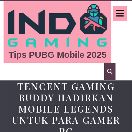
Skip
to
O
content
B
Tips PUBG Mobile 2025
TENCENT GAMING
BUDDY HADIRKAN
MOBILE LEGENDS
UNTUK PARA GAMER
PC