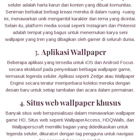
seluler adalah harta karun dari konten yang dibuat komunitas.
Seniman berbakat berbagi kreasi mereka di dalam ruang -ruang
ini, menawarkan unik mengambil karakter dan tema yang dicintai.
Selain itu, platform media sosial seperti Instagram dan Pinterest
adalah tempat yang bagus untuk menemukan karya seni
wallpaper yang tren yang dibagikan oleh gamer di seluruh dunia.
3.
Aplikasi Wallpaper
Beberapa aplikasi yang tersedia untuk iOS dan Android Focus
secara eksklusif pada penyediaan berbagai wallpaper game,
termasuk legenda seluler. Aplikasi seperti Zedge atau Wallpaper
Engine secara teratur memperbarui koleksi mereka dengan
desain baru untuk setiap tambalan dan acara dalam permainan.
4.
Situs web wallpaper khusus
Banyak situs web berspesialisasi dalam menawarkan wallpaper
game HD. Situs web seperti WallpaperAccess, HDQWalls, dan
Wallpaperscraft memiliki bagian yang didedikasikan untuk
legenda seluler, dikuratori dengan tag pengguna untuk navigasi