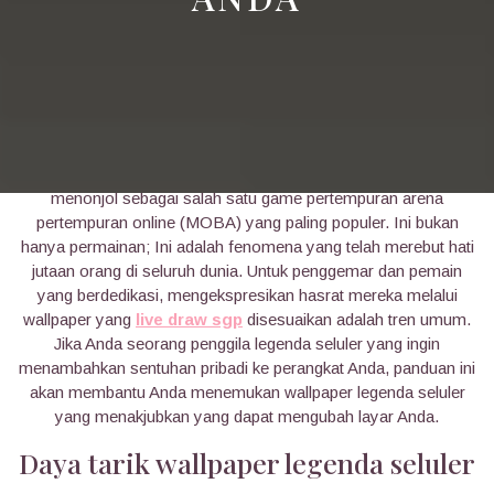
11 July, 2025
admin@indogaming.id
0 Comments
1
category
Di era saat ini, di mana game seluler telah menjadi bagian
penting dari gaya hidup kita, Mobile Legends: Bang Bang
menonjol sebagai salah satu game pertempuran arena
pertempuran online (MOBA) yang paling populer. Ini bukan
hanya permainan; Ini adalah fenomena yang telah merebut hati
jutaan orang di seluruh dunia. Untuk penggemar dan pemain
yang berdedikasi, mengekspresikan hasrat mereka melalui
wallpaper yang
live draw sgp
disesuaikan adalah tren umum.
Jika Anda seorang penggila legenda seluler yang ingin
menambahkan sentuhan pribadi ke perangkat Anda, panduan ini
akan membantu Anda menemukan wallpaper legenda seluler
yang menakjubkan yang dapat mengubah layar Anda.
Daya tarik wallpaper legenda seluler