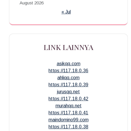
August 2026
« Jul
LINK LAINNYA
asikqq.com
https://117.18.0.36
ahliqq.com
https://117.18.0.39
jurusqq.net
https://117.18.0.42
murahqq.net
https://117.18.0.41
maindomino99.com
https://117.18.0.38