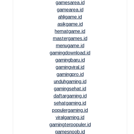
gamesarea.id
gamearea.id
ahligame.id
asikgame.id
hematgame.id
mastergames.id
menugame.id
gamingdownload.id
gamingbaru.id
gamingviral.id
gamingpro.id
unduhgaming.id
gamingsehat.id
daftargaming.id
sehatgaming.id
populergaming.id
viralgaming.id
gamingterpopuler.id
gamesnoob.id