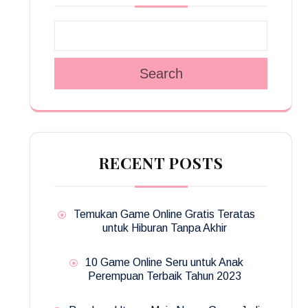
Search
RECENT POSTS
Temukan Game Online Gratis Teratas
untuk Hiburan Tanpa Akhir
10 Game Online Seru untuk Anak
Perempuan Terbaik Tahun 2023