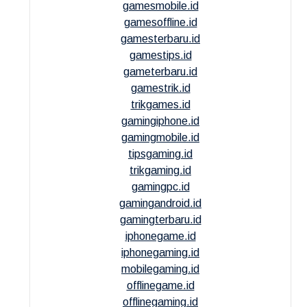
gamesmobile.id
gamesoffline.id
gamesterbaru.id
gamestips.id
gameterbaru.id
gamestrik.id
trikgames.id
gamingiphone.id
gamingmobile.id
tipsgaming.id
trikgaming.id
gamingpc.id
gamingandroid.id
gamingterbaru.id
iphonegame.id
iphonegaming.id
mobilegaming.id
offlinegame.id
offlinegaming.id