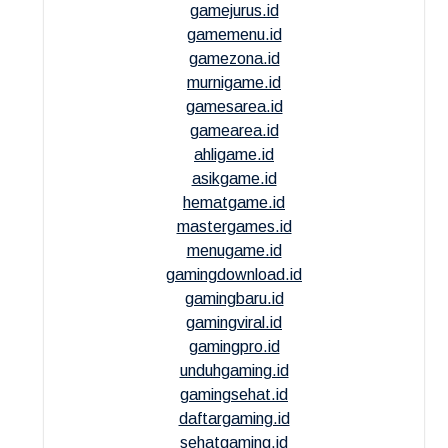
gamejurus.id
gamemenu.id
gamezona.id
murnigame.id
gamesarea.id
gamearea.id
ahligame.id
asikgame.id
hematgame.id
mastergames.id
menugame.id
gamingdownload.id
gamingbaru.id
gamingviral.id
gamingpro.id
unduhgaming.id
gamingsehat.id
daftargaming.id
sehatgaming.id