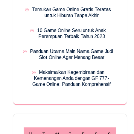
Temukan Game Online Gratis Teratas
untuk Hiburan Tanpa Akhir
10 Game Online Seru untuk Anak
Perempuan Terbaik Tahun 2023
Panduan Utama Main Nama Game Judi
Slot Online Agar Menang Besar
Maksimalkan Kegembiraan dan
Kemenangan Anda dengan GF 777-
Game Online: Panduan Komprehensif
M
T
W
T
F
S
S