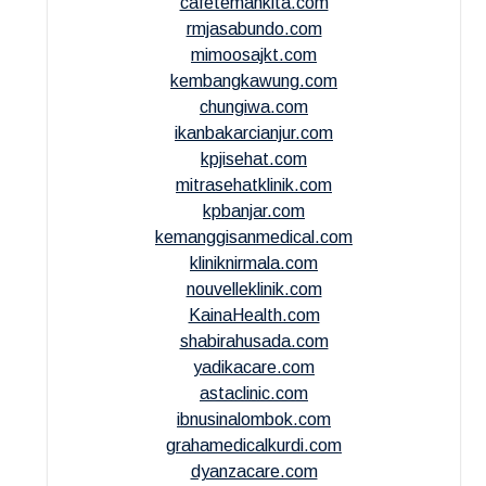
cafetemankita.com
rmjasabundo.com
mimoosajkt.com
kembangkawung.com
chungiwa.com
ikanbakarcianjur.com
kpjisehat.com
mitrasehatklinik.com
kpbanjar.com
kemanggisanmedical.com
kliniknirmala.com
nouvelleklinik.com
KainaHealth.com
shabirahusada.com
yadikacare.com
astaclinic.com
ibnusinalombok.com
grahamedicalkurdi.com
dyanzacare.com