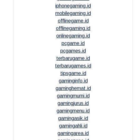
iphonegaming.id
mobilegaming.id
offlinegame.id
offlinegaming.id
onlinegaming.id
pcgame.id
pcgames.id
terbarugame.id
terbarugames.id
tipsgame.id
gaminginfo.id
gaminghemat.id
gamingmurni.id
gamingjurus.id
gamingmenu.id
gamingasik.id
gamingahli.id
gamingarea.id