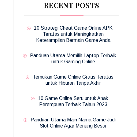
RECENT POSTS
10 Strategi Cheat Game Online APK
Teratas untuk Meningkatkan
Keterampilan Bermain Game Anda
Panduan Utama Memilih Laptop Terbaik
untuk Gaming Online
Temukan Game Online Gratis Teratas
untuk Hiburan Tanpa Akhir
10 Game Online Seru untuk Anak
Perempuan Terbaik Tahun 2023
Panduan Utama Main Nama Game Judi
Slot Online Agar Menang Besar