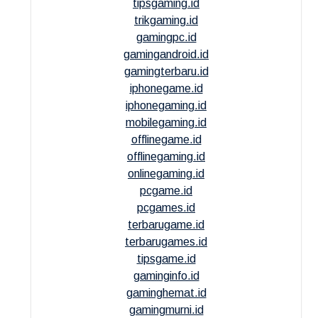
tipsgaming.id
trikgaming.id
gamingpc.id
gamingandroid.id
gamingterbaru.id
iphonegame.id
iphonegaming.id
mobilegaming.id
offlinegame.id
offlinegaming.id
onlinegaming.id
pcgame.id
pcgames.id
terbarugame.id
terbarugames.id
tipsgame.id
gaminginfo.id
gaminghemat.id
gamingmurni.id