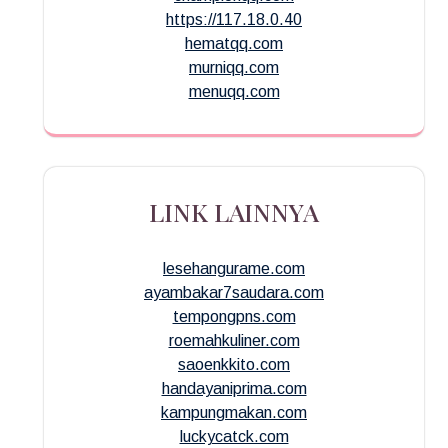
https://117.18.0.40
hematqq.com
murniqq.com
menuqq.com
LINK LAINNYA
lesehangurame.com
ayambakar7saudara.com
tempongpns.com
roemahkuliner.com
saoenkkito.com
handayaniprima.com
kampungmakan.com
luckycatck.com