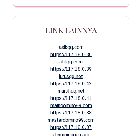
LINK LAINNYA
asikqq.com
https://117.18.0.36
ahliqq.com
https://117.18.0.39
jurusqq.net
https://117.18.0.42
murahqq.net
https://117.18.0.41
maindomino99.com
https://117.18.0.38
masterdomino99.com
https://117.18.0.37
championqq.com