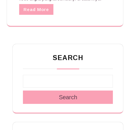
Read More
SEARCH
Search