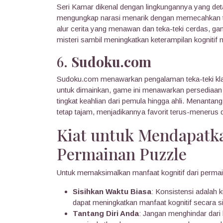
Seri Kamar dikenal dengan lingkungannya yang deta
mengungkap narasi menarik dengan memecahkan tek
alur cerita yang menawan dan teka-teki cerdas, 
misteri sambil meningkatkan keterampilan kognitif 
6.
Sudoku.com
Sudoku.com menawarkan pengalaman teka-teki klas
untuk dimainkan, game ini menawarkan persediaan 
tingkat keahlian dari pemula hingga ahli. Menanta
tetap tajam, menjadikannya favorit terus-menerus d
Kiat untuk Mendapatka
Permainan Puzzle
Untuk memaksimalkan manfaat kognitif dari permaina
Sisihkan Waktu Biasa
: Konsistensi adalah 
dapat meningkatkan manfaat kognitif secara si
Tantang Diri Anda
: Jangan menghindar dari