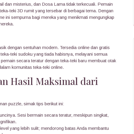
il dan misterius, dan Dosa Lama tidak terkecuali. Pemain
a-teki 3D rumit yang tersebar di berbagai tema. Dengan
game ini sempurna bagi mereka yang menikmati mengungkap
mereka.
ik dengan sentuhan modern. Tersedia online dan gratis
teka-teki sudoku yang tiada habisnya, melayani semua
ng pemain secara teratur dengan teka-teki baru membuat otak
alam komunitas teka-teki online.
n Hasil Maksimal dari
n puzzle, simak tips berikut ini:
kuncinya. Sesi bermain secara teratur, meskipun singkat,
gnifikan.
 level yang lebih sulit; mendorong batas Anda membantu