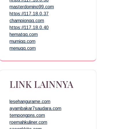
masterdomino99.com
https://117.18.0.37
championqq.com
https://117.18.0.40
hematqq.com
murniqq.com
menuqq.com
LINK LAINNYA
lesehangurame.com
ayambakar7saudara.com
tempongpns.com
roemahkuliner.com