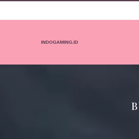
Skip
to
content
INDOGAMING.ID
B