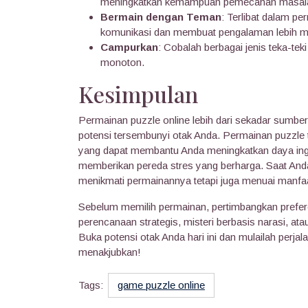
meningkatkan kemampuan pemecahan masal
Bermain dengan Teman
: Terlibat dalam p
komunikasi dan membuat pengalaman lebih 
Campurkan
: Cobalah berbagai jenis teka-tek
monoton.
Kesimpulan
Permainan puzzle online lebih dari sekadar sumbe
potensi tersembunyi otak Anda. Permainan puzzle 
yang dapat membantu Anda meningkatkan daya ing
memberikan pereda stres yang berharga. Saat Anda 
menikmati permainannya tetapi juga menuai manfaat
Sebelum memilih permainan, pertimbangkan preferen
perencanaan strategis, misteri berbasis narasi, ata
Buka potensi otak Anda hari ini dan mulailah perja
menakjubkan!
Tags:
game puzzle online