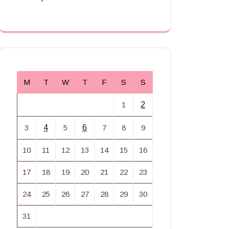
M
T
W
T
F
S
S
1
2
3
4
5
6
7
8
9
10
11
12
13
14
15
16
17
18
19
20
21
22
23
24
25
26
27
28
29
30
31