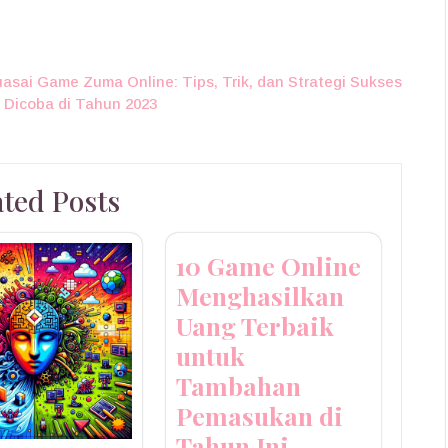
asai Game Zuma Online: Tips, Trik, dan Strategi Sukses
 Dicoba di Tahun 2023
ated Posts
10 Game Online
Menghasilkan
Uang Terbaik
untuk
Tambahan
Pemasukan di
Tahun Ini