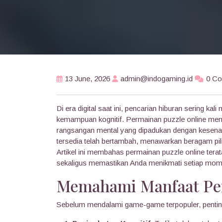
13 June, 2026
admin@indogaming.id
0 C
Di era digital saat ini, pencarian hiburan sering ka
kemampuan kognitif. Permainan puzzle online me
rangsangan mental yang dipadukan dengan kesena
tersedia telah bertambah, menawarkan beragam pili
Artikel ini membahas permainan puzzle online te
sekaligus memastikan Anda menikmati setiap mom
Memahami Manfaat Pe
Sebelum mendalami game-game terpopuler, penti