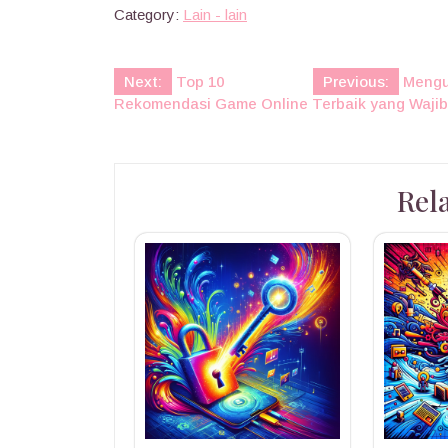
Category:
Lain - lain
Post
Next:
Top 10
Previous:
Mengu
Rekomendasi Game Online Terbaik yang Wajib
navigation
Rel