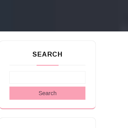
SEARCH
Search