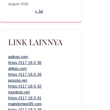
August 2026
« Jul
LINK LAINNYA
asikqq.com
https://117.18.0.36
ahliqq.com
https://117.18.0.39
jurusqq.net
https://117.18.0.42
murahqq.net
https://117.18.0.41
maindomino99.com
https://117.18.0.38