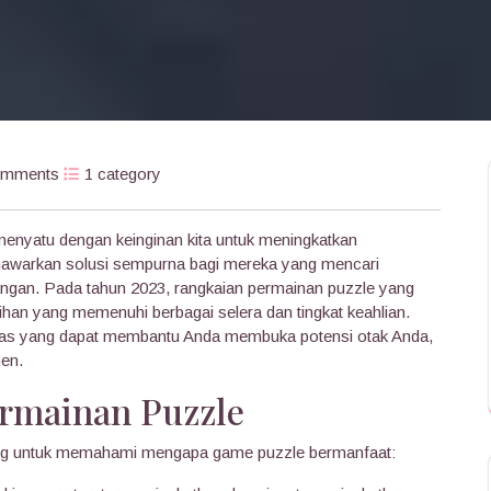
omments
1 category
li menyatu dengan keinginan kita untuk meningkatkan
nawarkan solusi sempurna bagi mereka yang mencari
ngan. Pada tahun 2023, rangkaian permainan puzzle yang
han yang memenuhi berbagai selera dan tingkat keahlian.
ratas yang dapat membantu Anda membuka potensi otak Anda,
en.
rmainan Puzzle
ng untuk memahami mengapa game puzzle bermanfaat: