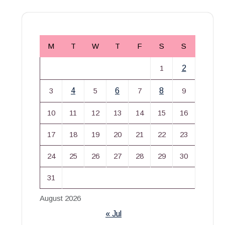
M
T
W
T
F
S
S
1
2
3
4
5
6
7
8
9
10
11
12
13
14
15
16
17
18
19
20
21
22
23
24
25
26
27
28
29
30
31
August 2026
« Jul