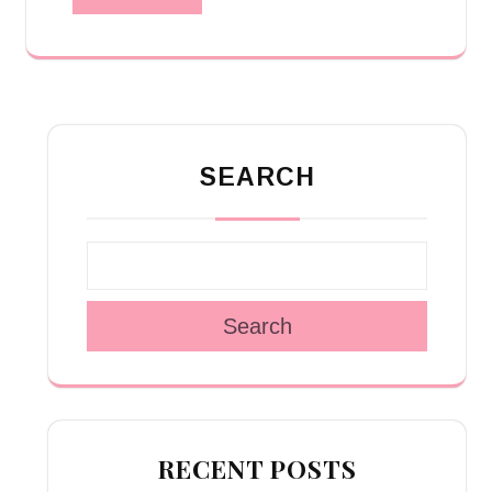
SEARCH
Search
RECENT POSTS