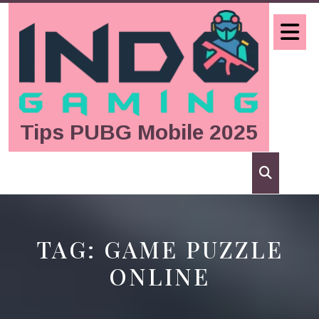
Skip
to
O
content
B
Tips PUBG Mobile 2025
TAG:
GAME PUZZLE
ONLINE