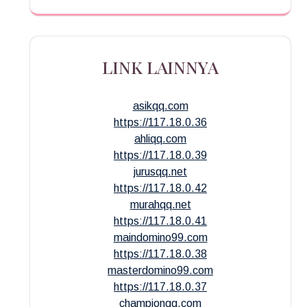
LINK LAINNYA
asikqq.com
https://117.18.0.36
ahliqq.com
https://117.18.0.39
jurusqq.net
https://117.18.0.42
murahqq.net
https://117.18.0.41
maindomino99.com
https://117.18.0.38
masterdomino99.com
https://117.18.0.37
championqq.com