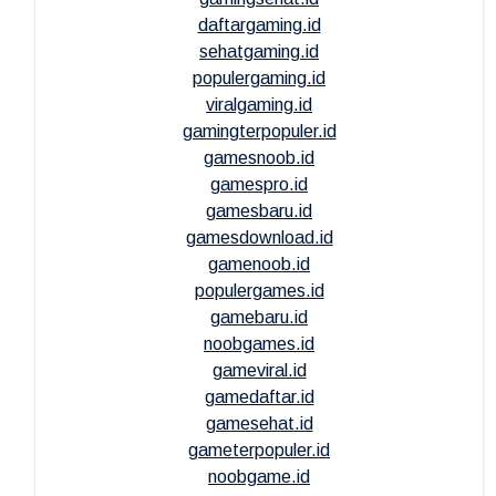
daftargaming.id
sehatgaming.id
populergaming.id
viralgaming.id
gamingterpopuler.id
gamesnoob.id
gamespro.id
gamesbaru.id
gamesdownload.id
gamenoob.id
populergames.id
gamebaru.id
noobgames.id
gameviral.id
gamedaftar.id
gamesehat.id
gameterpopuler.id
noobgame.id