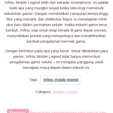
Infinix Mobile Legend lebih dari sekadar smartphone; Ini adalah
bukti apa yang mungkin terjadi ketika teknologi memenuhi
kebutuhan gamer. Dengan memberikan campuran kinerja tinggi,
fitur yang menarik, dan efektivitas biaya, ia menetapkan tolok
ukur baru dalam permainan seluler. Ketika industri game terus
tumbuh, Infinix siap untuk tetap berada di garis depan inovasi,
menyediakan produk yang memperkaya dan mendefinisikan
kembali pengalaman bermain game.
Dengan berfokus pada apa yang benar -benar dibutuhkan para
gamer, Infinix Mobile Legend tidak hanya merevolusi
pengalaman game seluler – ini mengatur panggung untuk
kemajuan masa depan dalam industri ini.
Tags:
infinix-mobile-legend
Category:
Mobile Legend
Post
Previous:
Menjelajahi persimpangan seni hentai dan