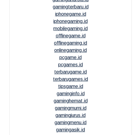
gamingterbaru.id
iphonegame.id
iphonegaming.id
mobilegaming.id
offlinegame.id
offlinegaming.id
onlinegaming.id
pcgame.id
pcgames.id
terbarugame.id
terbarugames.id
tipsgame.id
gaminginfo.id
gaminghemat.id
gamingmurni.id
gamingjurus.id
gamingmenu.id
gamingasik.id