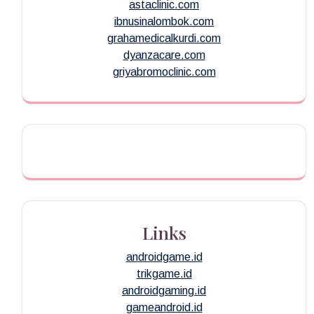
astaclinic.com
ibnusinalombok.com
grahamedicalkurdi.com
dyanzacare.com
griyabromoclinic.com
Links
androidgame.id
trikgame.id
androidgaming.id
gameandroid.id