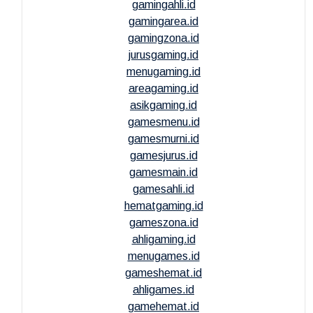
gamingahli.id
gamingarea.id
gamingzona.id
jurusgaming.id
menugaming.id
areagaming.id
asikgaming.id
gamesmenu.id
gamesmurni.id
gamesjurus.id
gamesmain.id
gamesahli.id
hematgaming.id
gameszona.id
ahligaming.id
menugames.id
gameshemat.id
ahligames.id
gamehemat.id