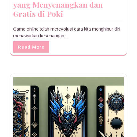
yang Menyenangkan dan
Gratis di Poki
Game online telah merevolusi cara kita menghibur diri,
menawarkan kesenangan…
Read More