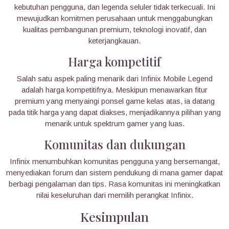
kebutuhan pengguna, dan legenda seluler tidak terkecuali. Ini
mewujudkan komitmen perusahaan untuk menggabungkan
kualitas pembangunan premium, teknologi inovatif, dan
keterjangkauan.
Harga kompetitif
Salah satu aspek paling menarik dari Infinix Mobile Legend
adalah harga kompetitifnya. Meskipun menawarkan fitur
premium yang menyaingi ponsel game kelas atas, ia datang
pada titik harga yang dapat diakses, menjadikannya pilihan yang
menarik untuk spektrum gamer yang luas.
Komunitas dan dukungan
Infinix menumbuhkan komunitas pengguna yang bersemangat,
menyediakan forum dan sistem pendukung di mana gamer dapat
berbagi pengalaman dan tips. Rasa komunitas ini meningkatkan
nilai keseluruhan dari memilih perangkat Infinix.
Kesimpulan