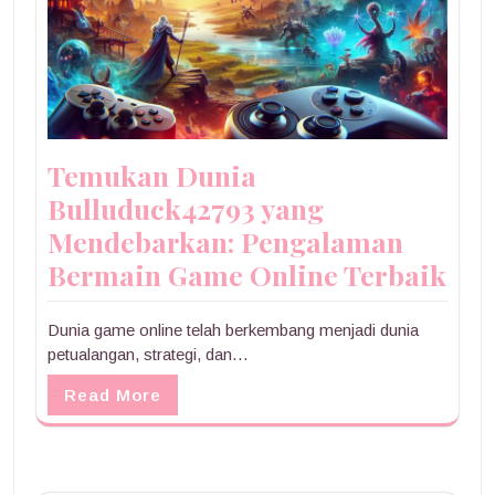
Temukan Dunia
Bulluduck42793 yang
Mendebarkan: Pengalaman
Bermain Game Online Terbaik
Dunia game online telah berkembang menjadi dunia
petualangan, strategi, dan…
Read More