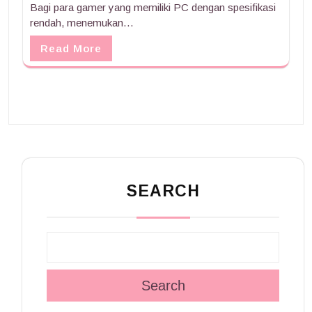
Bagi para gamer yang memiliki PC dengan spesifikasi
rendah, menemukan…
Read More
SEARCH
Search