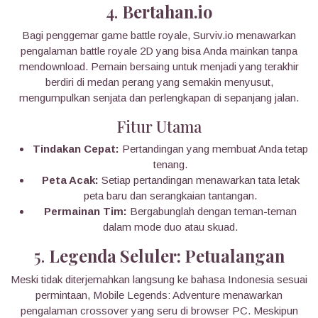
4.
Bertahan.io
Bagi penggemar game battle royale, Surviv.io menawarkan
pengalaman battle royale 2D yang bisa Anda mainkan tanpa
mendownload. Pemain bersaing untuk menjadi yang terakhir
berdiri di medan perang yang semakin menyusut,
mengumpulkan senjata dan perlengkapan di sepanjang jalan.
Fitur Utama
Tindakan Cepat:
Pertandingan yang membuat Anda tetap
tenang.
Peta Acak:
Setiap pertandingan menawarkan tata letak
peta baru dan serangkaian tantangan.
Permainan Tim:
Bergabunglah dengan teman-teman
dalam mode duo atau skuad.
5.
Legenda Seluler: Petualangan
Meski tidak diterjemahkan langsung ke bahasa Indonesia sesuai
permintaan, Mobile Legends: Adventure menawarkan
pengalaman crossover yang seru di browser PC. Meskipun