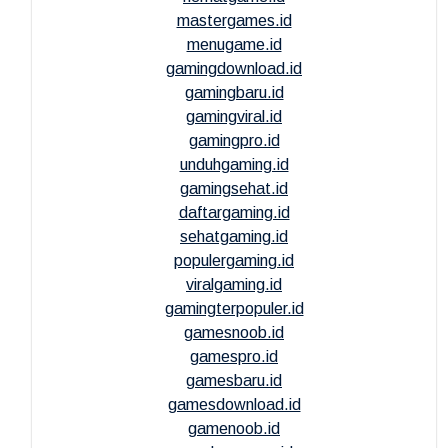
mastergames.id
menugame.id
gamingdownload.id
gamingbaru.id
gamingviral.id
gamingpro.id
unduhgaming.id
gamingsehat.id
daftargaming.id
sehatgaming.id
populergaming.id
viralgaming.id
gamingterpopuler.id
gamesnoob.id
gamespro.id
gamesbaru.id
gamesdownload.id
gamenoob.id