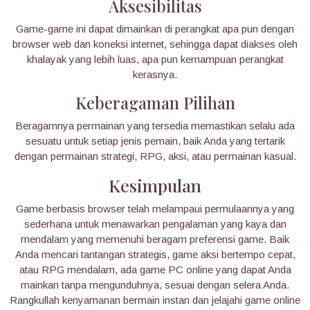
Aksesibilitas
Game-game ini dapat dimainkan di perangkat apa pun dengan
browser web dan koneksi internet, sehingga dapat diakses oleh
khalayak yang lebih luas, apa pun kemampuan perangkat
kerasnya.
Keberagaman Pilihan
Beragamnya permainan yang tersedia memastikan selalu ada
sesuatu untuk setiap jenis pemain, baik Anda yang tertarik
dengan permainan strategi, RPG, aksi, atau permainan kasual.
Kesimpulan
Game berbasis browser telah melampaui permulaannya yang
sederhana untuk menawarkan pengalaman yang kaya dan
mendalam yang memenuhi beragam preferensi game. Baik
Anda mencari tantangan strategis, game aksi bertempo cepat,
atau RPG mendalam, ada game PC online yang dapat Anda
mainkan tanpa mengunduhnya, sesuai dengan selera Anda.
Rangkullah kenyamanan bermain instan dan jelajahi game online