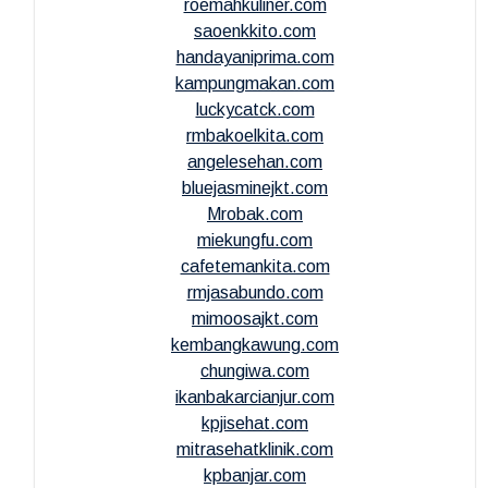
roemahkuliner.com
saoenkkito.com
handayaniprima.com
kampungmakan.com
luckycatck.com
rmbakoelkita.com
angelesehan.com
bluejasminejkt.com
Mrobak.com
miekungfu.com
cafetemankita.com
rmjasabundo.com
mimoosajkt.com
kembangkawung.com
chungiwa.com
ikanbakarcianjur.com
kpjisehat.com
mitrasehatklinik.com
kpbanjar.com