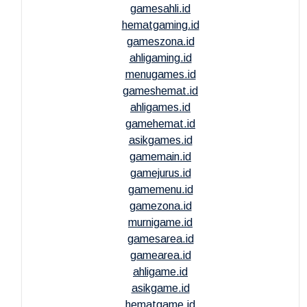
gamesahli.id
hematgaming.id
gameszona.id
ahligaming.id
menugames.id
gameshemat.id
ahligames.id
gamehemat.id
asikgames.id
gamemain.id
gamejurus.id
gamemenu.id
gamezona.id
murnigame.id
gamesarea.id
gamearea.id
ahligame.id
asikgame.id
hematgame.id