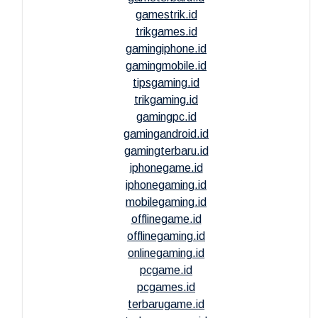
gamestrik.id
trikgames.id
gamingiphone.id
gamingmobile.id
tipsgaming.id
trikgaming.id
gamingpc.id
gamingandroid.id
gamingterbaru.id
iphonegame.id
iphonegaming.id
mobilegaming.id
offlinegame.id
offlinegaming.id
onlinegaming.id
pcgame.id
pcgames.id
terbarugame.id