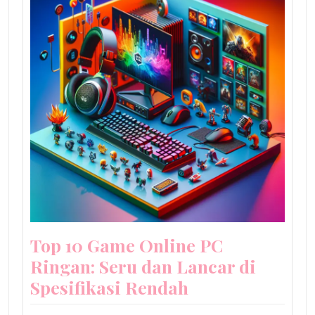
Top 10 Game Online PC
Ringan: Seru dan Lancar di
Spesifikasi Rendah