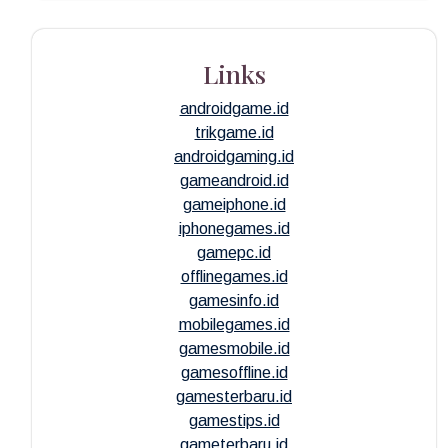
Links
androidgame.id
trikgame.id
androidgaming.id
gameandroid.id
gameiphone.id
iphonegames.id
gamepc.id
offlinegames.id
gamesinfo.id
mobilegames.id
gamesmobile.id
gamesoffline.id
gamesterbaru.id
gamestips.id
gameterbaru.id