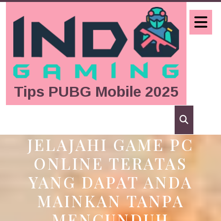
Skip
to
O
content
B
Tips PUBG Mobile 2025
JELAJAHI GAME PC
ONLINE TERATAS
YANG DAPAT ANDA
MAINKAN TANPA
MENGUNDUH