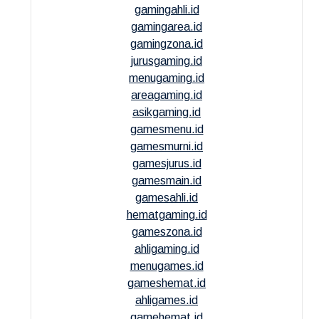
gamingahli.id
gamingarea.id
gamingzona.id
jurusgaming.id
menugaming.id
areagaming.id
asikgaming.id
gamesmenu.id
gamesmurni.id
gamesjurus.id
gamesmain.id
gamesahli.id
hematgaming.id
gameszona.id
ahligaming.id
menugames.id
gameshemat.id
ahligames.id
gamehemat.id