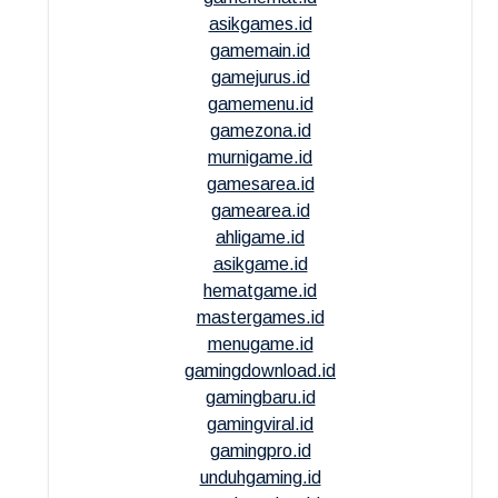
asikgames.id
gamemain.id
gamejurus.id
gamemenu.id
gamezona.id
murnigame.id
gamesarea.id
gamearea.id
ahligame.id
asikgame.id
hematgame.id
mastergames.id
menugame.id
gamingdownload.id
gamingbaru.id
gamingviral.id
gamingpro.id
unduhgaming.id