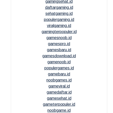
gamingsehat.id
daftargaming.id
sehatgaming.id
populergaming.id
viralgaming.id
gamingterpopuler.id
gamesnoob.id
gamespro.id
gamesbaru.id
gamesdownload.id
gamenoob.id
populergames.id
gamebaru.id
noobgames.id
gameviral.id
gamedaftar.id
gamesehat.id
gameterpopuler.id
noobgame.id