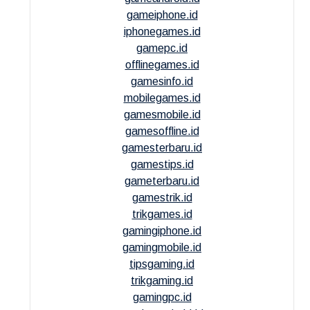
gameiphone.id
iphonegames.id
gamepc.id
offlinegames.id
gamesinfo.id
mobilegames.id
gamesmobile.id
gamesoffline.id
gamesterbaru.id
gamestips.id
gameterbaru.id
gamestrik.id
trikgames.id
gamingiphone.id
gamingmobile.id
tipsgaming.id
trikgaming.id
gamingpc.id