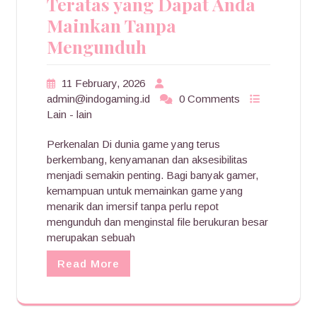
Teratas yang Dapat Anda
Mainkan Tanpa
Mengunduh
11 February, 2026
admin@indogaming.id
0 Comments
Lain - lain
Perkenalan Di dunia game yang terus
berkembang, kenyamanan dan aksesibilitas
menjadi semakin penting. Bagi banyak gamer,
kemampuan untuk memainkan game yang
menarik dan imersif tanpa perlu repot
mengunduh dan menginstal file berukuran besar
merupakan sebuah
Read More