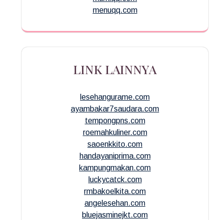
menuqq.com
LINK LAINNYA
lesehangurame.com
ayambakar7saudara.com
tempongpns.com
roemahkuliner.com
saoenkkito.com
handayaniprima.com
kampungmakan.com
luckycatck.com
rmbakoelkita.com
angelesehan.com
bluejasminejkt.com