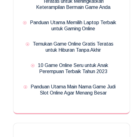
Teratas untuk Meningkatkan
Keterampilan Bermain Game Anda
Panduan Utama Memilih Laptop Terbaik
untuk Gaming Online
Temukan Game Online Gratis Teratas
untuk Hiburan Tanpa Akhir
10 Game Online Seru untuk Anak
Perempuan Terbaik Tahun 2023
Panduan Utama Main Nama Game Judi
Slot Online Agar Menang Besar