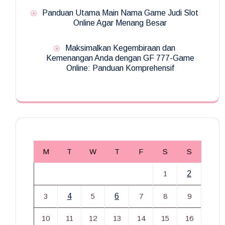
Panduan Utama Main Nama Game Judi Slot
Online Agar Menang Besar
Maksimalkan Kegembiraan dan
Kemenangan Anda dengan GF 777-Game
Online: Panduan Komprehensif
M
T
W
T
F
S
S
1
2
3
4
5
6
7
8
9
10
11
12
13
14
15
16