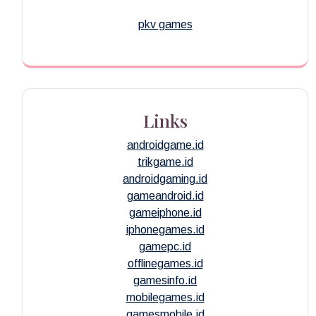
pkv games
Links
androidgame.id
trikgame.id
androidgaming.id
gameandroid.id
gameiphone.id
iphonegames.id
gamepc.id
offlinegames.id
gamesinfo.id
mobilegames.id
gamesmobile.id