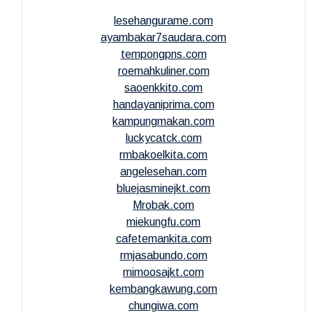
lesehangurame.com
ayambakar7saudara.com
tempongpns.com
roemahkuliner.com
saoenkkito.com
handayaniprima.com
kampungmakan.com
luckycatck.com
rmbakoelkita.com
angelesehan.com
bluejasminejkt.com
Mrobak.com
miekungfu.com
cafetemankita.com
rmjasabundo.com
mimoosajkt.com
kembangkawung.com
chungiwa.com