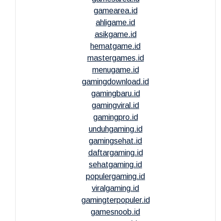
gamearea.id
ahligame.id
asikgame.id
hematgame.id
mastergames.id
menugame.id
gamingdownload.id
gamingbaru.id
gamingviral.id
gamingpro.id
unduhgaming.id
gamingsehat.id
daftargaming.id
sehatgaming.id
populergaming.id
viralgaming.id
gamingterpopuler.id
gamesnoob.id