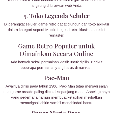
langsung di browser web Anda.
5.
Toko Legenda Seluler
Di perangkat seluler, game retro dapat diunduh dari toko aplikasi
dalam kategori seperti Mobile Legend retro klasik atau edisi
remaster.
Game Retro Populer untuk
Dimainkan Secara Online
Ada banyak sekali permainan klasik untuk dipilih. Berikut
beberapa permainan yang harus dimainkan:
Pac-Man
Awalnya dirilis pada tahun 1980, Pac-Man tetap menjadi salah
satu game arcade paling dicintai sepanjang masa. Aspek gimnya
yang sederhana namun membuat ketagihan melibatkan
menavigasi labirin sambil menghindari hantu.