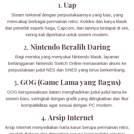
1.
Uap
Steam terkenal dengan perpustakaannya yang luas, yang
mencakup berbagai permainan retro. Koleksi dan karya klasik
dari penerbit seperti Sega, Capcom, dan lainnya terdapat di sini,
sering kali diperbarui untuk sistem modern.
2.
Nintendo Beralih Daring
Bagi mereka yang menyukai Nintendo klasik, layanan
berlangganan Nintendo Switch Online menawarkan akses ke
perpustakaan judul NES dan SNES yang terus berkembang.
3.
GOG (Game Lama yang Bagus)
GOG berspesialisasi dalam menghadirkan judul-judul lama ke
sistem baru, seringkali dengan grafik yang ditingkatkan dan fitur
kompatibilitas agar sesuai dengan PC modern.
4.
Arsip Internet
Arsip Internet menyediakan harta karun berupa permainan retro,
mudah diakses dan dimainkan secara legal melalui emulasi