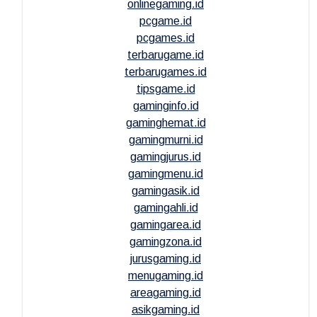
onlinegaming.id
pcgame.id
pcgames.id
terbarugame.id
terbarugames.id
tipsgame.id
gaminginfo.id
gaminghemat.id
gamingmurni.id
gamingjurus.id
gamingmenu.id
gamingasik.id
gamingahli.id
gamingarea.id
gamingzona.id
jurusgaming.id
menugaming.id
areagaming.id
asikgaming.id