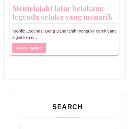
Menjelajahi latar belakang
legenda seluler yang menarik
Mobile Legends: Bang Bang telah mengukir ceruk yang
signifikan di…
Read More
SEARCH