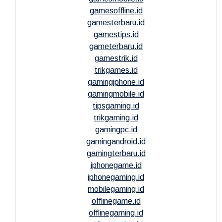
gamesoffline.id
gamesterbaru.id
gamestips.id
gameterbaru.id
gamestrik.id
trikgames.id
gamingiphone.id
gamingmobile.id
tipsgaming.id
trikgaming.id
gamingpc.id
gamingandroid.id
gamingterbaru.id
iphonegame.id
iphonegaming.id
mobilegaming.id
offlinegame.id
offlinegaming.id