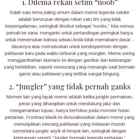
1. Dilema rekan setim “noob”
Salah satu tema paling umum dalam meme legenda seluler
adalah berurusan dengan rekan satu tim yang tidak
berpengalaman, seringkali disebut sebagai “noobs.” Kita semua
pernah ke sana: mengantri untuk pertandingan peringkat hanya
untuk menemukan bahwa sekutu Anda tidak memahami dasar -
dasarnya atau memutuskan untuk bereksperimen dengan
pahlawan baru pada waktu terburuk yang mungkin. Meme sering
menggambarkan skenario ini dengan gambar dan keterangan
yang berlebihan, seperti seseorang yang menangis saat bermain
game atau pahlawan yang terlihat sangat bingung.
2. “Jungler” yang tidak pernah ganks
Momen lain yang layak meme adalah ketika jungler permainan,
peran yang diharapkan untuk mendukung jalur dan
mengamankan tujuan, hanya berfokus pada monster hutan
pertanian. Frustrasi klasik ini divisualisasikan dalam meme yang
menunjukkan seorang pahlawan yang melawan musuh
sementara jungler asyik di tempat lain, seringkali dengan
keterangan seperti “Jungler bermain legenda pertanian.”