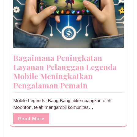
Bagaimana Peningkatan
Layanan Pelanggan Legenda
Mobile Meningkatkan
Pengalaman Pemain
Mobile Legends: Bang Bang, dikembangkan oleh
Moonton, telah mengambil komunitas…
Read More