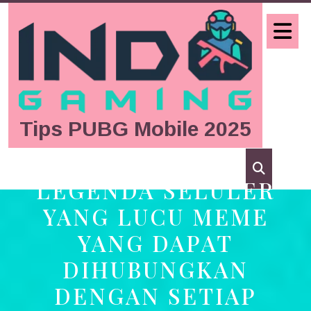
Skip
to
O
content
B
Tips PUBG Mobile 2025
LEGENDA SELULER
YANG LUCU MEME
YANG DAPAT
DIHUBUNGKAN
DENGAN SETIAP