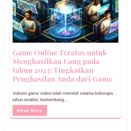
Game Online Teratas untuk
Menghasilkan Uang pada
tahun 2023: Tingkatkan
Penghasilan Anda dari Game
Industri game online telah meroket selama beberapa
tahun terakhir, berkembang…
Read More