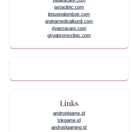
yadikacare.com
astaclinic.com
ibnusinalombok.com
grahamedicalkurdi.com
dyanzacare.com
griyabromoclinic.com
Links
androidgame.id
trikgame.id
androidgaming.id