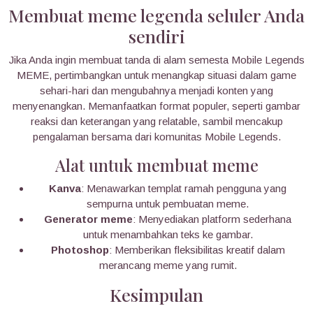
Membuat meme legenda seluler Anda
sendiri
Jika Anda ingin membuat tanda di alam semesta Mobile Legends
MEME, pertimbangkan untuk menangkap situasi dalam game
sehari-hari dan mengubahnya menjadi konten yang
menyenangkan. Memanfaatkan format populer, seperti gambar
reaksi dan keterangan yang relatable, sambil mencakup
pengalaman bersama dari komunitas Mobile Legends.
Alat untuk membuat meme
Kanva
: Menawarkan templat ramah pengguna yang
sempurna untuk pembuatan meme.
Generator meme
: Menyediakan platform sederhana
untuk menambahkan teks ke gambar.
Photoshop
: Memberikan fleksibilitas kreatif dalam
merancang meme yang rumit.
Kesimpulan