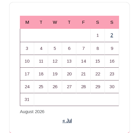
M
T
W
T
F
S
S
1
2
3
4
5
6
7
8
9
10
11
12
13
14
15
16
17
18
19
20
21
22
23
24
25
26
27
28
29
30
31
August 2026
« Jul