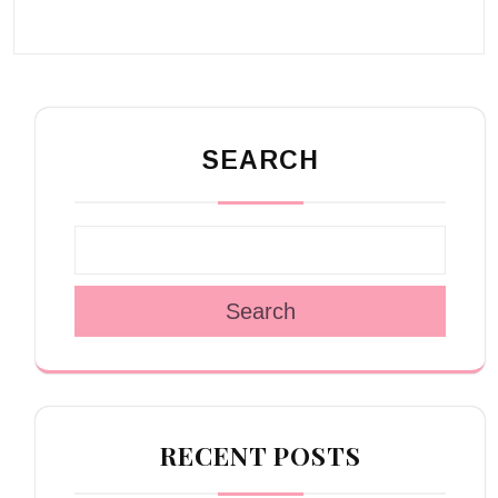
SEARCH
Search
RECENT POSTS