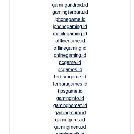
gamingandroid.id
gamingterbaru.id
iphonegame.id
iphonegaming.id
mobilegaming.id
offlinegame.id
offlinegaming.id
onlinegaming.id
pcgame.id
pcgames.id
terbarugame.id
terbarugames.id
tipsgame.id
gaminginfo.id
gaminghemat.id
gamingmurni.id
gamingjurus.id
gamingmenu.id