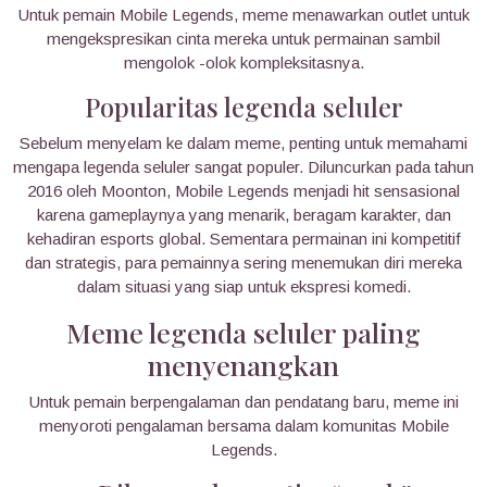
Untuk pemain Mobile Legends, meme menawarkan outlet untuk
mengekspresikan cinta mereka untuk permainan sambil
mengolok -olok kompleksitasnya.
Popularitas legenda seluler
Sebelum menyelam ke dalam meme, penting untuk memahami
mengapa legenda seluler sangat populer. Diluncurkan pada tahun
2016 oleh Moonton, Mobile Legends menjadi hit sensasional
karena gameplaynya yang menarik, beragam karakter, dan
kehadiran esports global. Sementara permainan ini kompetitif
dan strategis, para pemainnya sering menemukan diri mereka
dalam situasi yang siap untuk ekspresi komedi.
Meme legenda seluler paling
menyenangkan
Untuk pemain berpengalaman dan pendatang baru, meme ini
menyoroti pengalaman bersama dalam komunitas Mobile
Legends.