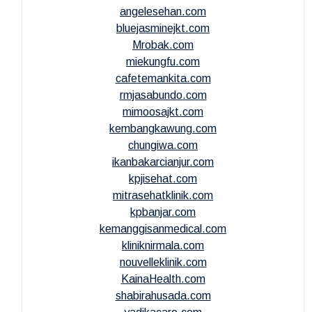
angelesehan.com
bluejasminejkt.com
Mrobak.com
miekungfu.com
cafetemankita.com
rmjasabundo.com
mimoosajkt.com
kembangkawung.com
chungiwa.com
ikanbakarcianjur.com
kpjisehat.com
mitrasehatklinik.com
kpbanjar.com
kemanggisanmedical.com
kliniknirmala.com
nouvelleklinik.com
KainaHealth.com
shabirahusada.com