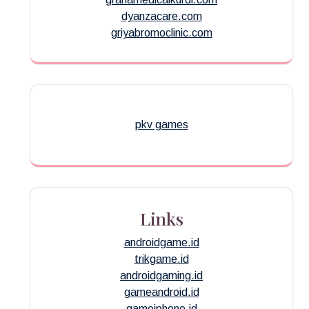
dyanzacare.com
griyabromoclinic.com
pkv games
Links
androidgame.id
trikgame.id
androidgaming.id
gameandroid.id
gameiphone.id