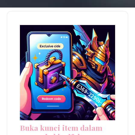
Buka kunci item dalam