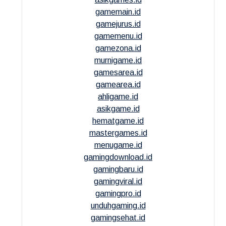
gamemain.id
gamejurus.id
gamemenu.id
gamezona.id
murnigame.id
gamesarea.id
gamearea.id
ahligame.id
asikgame.id
hematgame.id
mastergames.id
menugame.id
gamingdownload.id
gamingbaru.id
gamingviral.id
gamingpro.id
unduhgaming.id
gamingsehat.id