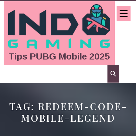
Skip
to
O
content
B
Tips PUBG Mobile 2025
TAG:
REDEEM-CODE-
MOBILE-LEGEND