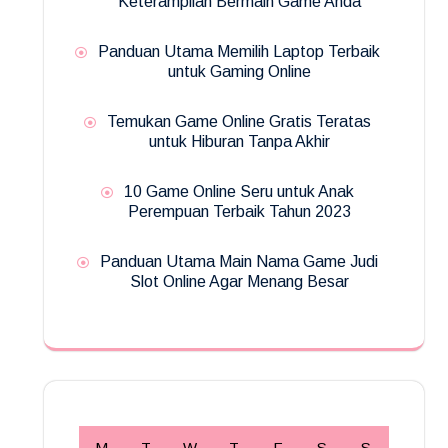
Keterampilan Bermain Game Anda
Panduan Utama Memilih Laptop Terbaik
untuk Gaming Online
Temukan Game Online Gratis Teratas
untuk Hiburan Tanpa Akhir
10 Game Online Seru untuk Anak
Perempuan Terbaik Tahun 2023
Panduan Utama Main Nama Game Judi
Slot Online Agar Menang Besar
M
T
W
T
F
S
S