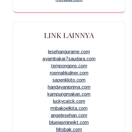
LINK LAINNYA
lesehangurame.com
ayambakar7saudara.com
tempongpns.com
roemahkuliner.com
saoenkkito.com
handayaniprima.com
kampungmakan.com
luckycatck.com
rmbakoelkita.com
angelesehan.com
bluejasminejkt.com
Mrobak.com