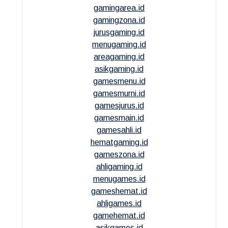
gamingarea.id
gamingzona.id
jurusgaming.id
menugaming.id
areagaming.id
asikgaming.id
gamesmenu.id
gamesmurni.id
gamesjurus.id
gamesmain.id
gamesahli.id
hematgaming.id
gameszona.id
ahligaming.id
menugames.id
gameshemat.id
ahligames.id
gamehemat.id
asikgames.id