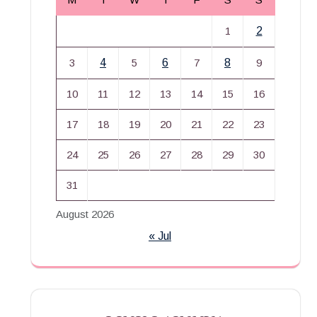
1
2
3
4
5
6
7
8
9
10
11
12
13
14
15
16
17
18
19
20
21
22
23
24
25
26
27
28
29
30
31
August 2026
« Jul