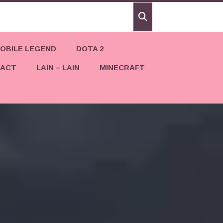
OBILE LEGEND
DOTA 2
PACT
LAIN – LAIN
MINECRAFT