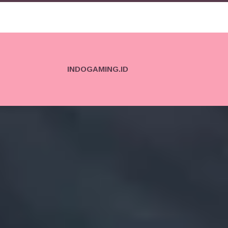
Skip
to
content
INDOGAMING.ID