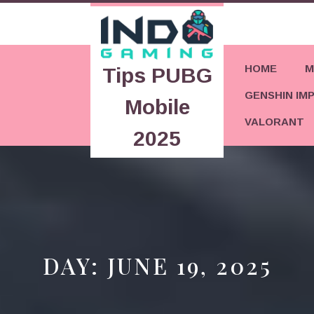
HOME
M
Tips PUBG
GENSHIN IM
Mobile
VALORANT
2025
DAY:
JUNE 19, 2025