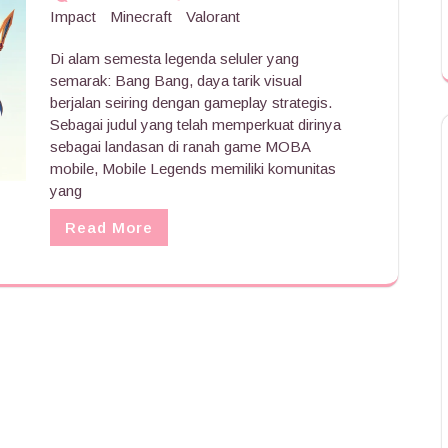
Impact
Minecraft
Valorant
Di alam semesta legenda seluler yang
semarak: Bang Bang, daya tarik visual
berjalan seiring dengan gameplay strategis.
Sebagai judul yang telah memperkuat dirinya
sebagai landasan di ranah game MOBA
mobile, Mobile Legends memiliki komunitas
yang
Read More